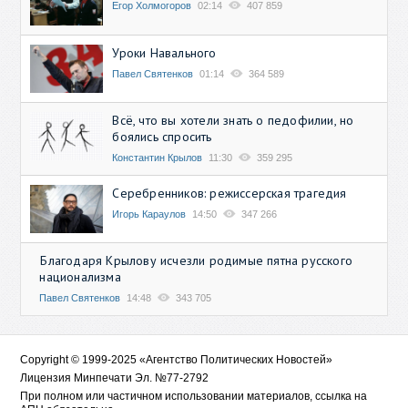
Егор Холмогоров
02:14
407 859
Уроки Навального
Павел Святенков
01:14
364 589
Всё, что вы хотели знать о педофилии, но
боялись спросить
Константин Крылов
11:30
359 295
Серебренников: режиссерская трагедия
Игорь Караулов
14:50
347 266
Благодаря Крылову исчезли родимые пятна русского
национализма
Павел Святенков
14:48
343 705
Copyright © 1999-2025 «Агентство Политических Новостей»
Лицензия Минпечати Эл. №77-2792
При полном или частичном использовании материалов, ссылка на