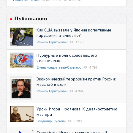
Публикации
Как США вызвали у Японии когнитивные
нарушения и амнезию?
Рамиль Гарифуллин
1 170
Пурпурные поля осоловевшего
человечества
Елена Кондратьева-Сальгеро
4 797
Экономический терроризм против России:
масштаб и цели
Рамиль Гарифуллин
4 361
Уроки Игоря Фроянова. К девяностолетию
мастера
Владимир Шульгин
9 193
Transnistria. Игра на минном поле - III