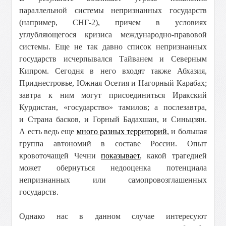
параллельной системы непризнанных государств
(например, СНГ-2), причем в условиях
углубляющегося кризиса международно-правовой
системы. Еще не так давно список непризнанных
государств исчерпывался Тайванем и Северным
Кипром. Сегодня в него входят также Абхазия,
Приднестровье, Южная Осетия и Нагорный Карабах;
завтра к ним могут присоединиться Иракский
Курдистан, «государство» тамилов; а послезавтра,
и Страна басков, и Горный Бадахшан, и Синьцзян.
А есть ведь еще
много разных территорий
, и большая
группа автономий в составе России. Опыт
кровоточащей Чечни
показывает
, какой трагедией
может обернуться недооценка потенциала
непризнанных или самопровозглашенных
государств.
Однако нас в данном случае интересуют