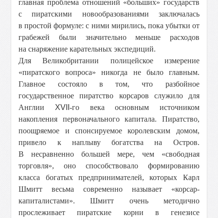
главная проблема отношений «больших» государств
с пиратскими новообразованиями заключалась
в простой формуле: с ними мирились, пока убытки от
грабежей были значительно меньше расходов
на снаряжение карательных экспедиций.
Для Великобритании полицейское измерение
«пиратского вопроса» никогда не было главным.
Главное состояло в том, что разбойное
государственное пиратство корсаров служило для
Англии
XVII
-го века основным источником
накопления первоначального капитала. Пиратство,
поощряемое и спонсируемое королевским домом,
привело к наплыву богатства на Остров.
В несравненно большей мере, чем «свободная
торговля», оно способствовало формированию
класса богатых предпринимателей, которых Карл
Шмитт весьма современно называет «корсар-
капиталистами». Шмитт очень методично
прослеживает пиратские корни в генезисе