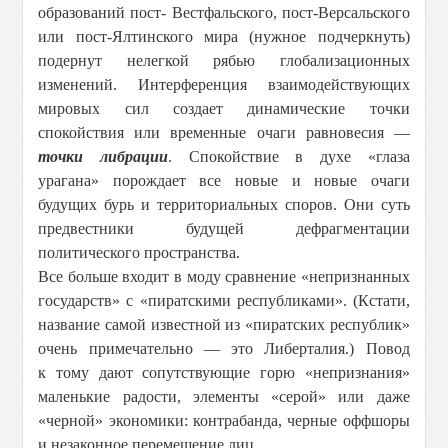
образований пост- Вестфальского, пост-Версальского
или пост-Ялтинского мира (нужное подчеркнуть)
подернут нелегкой рябью глобализационных
изменений. Интерференция взаимодействующих
мировых сил создает динамические точки
спокойствия или временные очаги равновесия —
точки либрации
. Спокойствие в духе «глаза
урагана» порождает все новые и новые очаги
будущих бурь и территориальных споров. Они суть
предвестники будущей дефрагментации
политического пространства.
Все больше входит в моду сравнение «непризнанных
государств» с «пиратскими республиками». (Кстати,
название самой известной из «пиратских республик»
очень примечательно — это Либерталия.) Повод
к тому дают сопутствующие горю «непризнания»
маленькие радости, элементы «серой» или даже
«черной» экономики: контрабанда, черные оффшоры
и незаконное перемещение лиц.