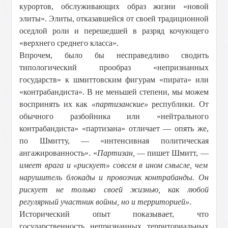
курортов, обслуживающих образ жизни «новой
элиты». Элиты, отказавшейся от своей традиционной
оседлой роли и перешедшей в разряд кочующего
«верхнего среднего класса».
Впрочем, было бы несправедливо сводить
типологический прообраз «непризнанных
государств» к шмиттовским фигурам «пирата» или
«контрабандиста». В не меньшей степени, мы можем
воспринять их как
«партизанские»
республики. От
обычного разбойника или «нейтрального
контрабандиста» «партизана» отличает — опять же,
по Шмитту, — «интенсивная политическая
ангажированность». «
Партизан,
— пишет Шмитт, —
имеет врага и «рискует» совсем в ином смысле, чем
нарушитель блокады и провозчик контрабанды. Он
рискует не только своей жизнью, как любой
регулярный участник войны, но и территорией»
.
Исторический опыт показывает, что
государственность непризнанных территориальных