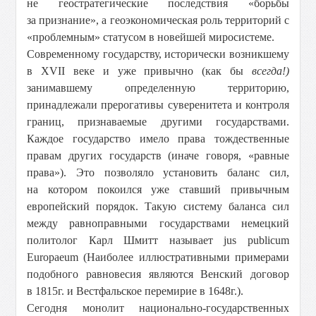
не геостратегические последствия «борьбы
за признание», а геоэкономическая роль территорий с
«проблемным» статусом в новейшей миросистеме.
Современному государству, исторически возникшему
в ХVII веке и уже привычно (как бы
всегда!)
занимавшему определенную территорию,
принадлежали прерогативы суверенитета и контроля
границ, признаваемые другими государствами.
Каждое государство имело права тождественные
правам других государств (иначе говоря, «равные
права»). Это позволяло установить баланс сил,
на котором покоился уже ставший привычным
европейский порядок. Такую систему баланса сил
между равноправными государствами немецкий
политолог Карл Шмитт называет jus publicum
Europaeum (Наиболее иллюстративными примерами
подобного равновесия являются Венский договор
в 1815г. и Вестфальское перемирие в 1648г.).
Сегодня монолит национально-государственных