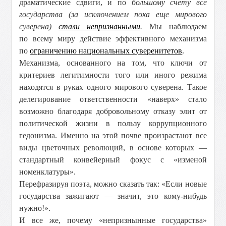
драматические сдвиги, и по
большому счету все
государства (за исключением пока еще мирового
суверена)
стали непризнанными
.
Мы наблюдаем
по всему миру действие эффективного механизма
по
ограничению национальных суверенитетов
.
Механизма, основанного на том, что ключи от
критериев легитимности того или иного режима
находятся в руках одного мирового суверена. Такое
делегирование ответственности «наверх» стало
возможно благодаря добровольному отказу элит от
политической жизни в пользу коррупционного
гедонизма. Именно на этой почве произрастают все
виды цветочных революций, в основе которых —
стандартный конвейерный фокус с «изменой
номенклатуры».
Перефразируя поэта, можно сказать так: «Если новые
государства зажигают — значит, это кому-нибудь
нужно!».
И все же, почему «непризнынные государства»