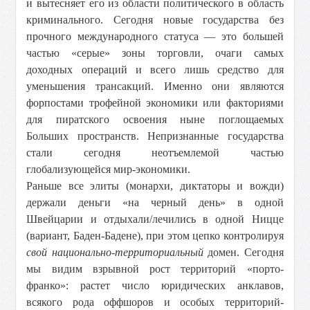
и вытесняет его из области политического в область
криминального. Сегодня новые государства без
прочного международного статуса — это большей
частью «серые» зоны торговли, очаги самых
доходных операций и всего лишь средство для
уменьшения трансакций. Именно они являются
форпостами трофейной экономики или факториями
для пиратского освоения ныне поглощаемых
Больших пространств.
Непризнанные государства
стали сегодня неотъемлемой частью
глобализующейся мир-экономики.
Раньше все элиты (монархи, диктаторы и вожди)
держали деньги «на черный день» в одной
Швейцарии и отдыхали/лечились в одной Ницце
(вариант, Баден-Бадене), при этом цепко контролируя
свой
национально-территориальный
домен. Сегодня
мы видим взрывной рост территорий «порто-
франко»: растет число юридических анклавов,
всякого рода оффшоров и особых территорий-