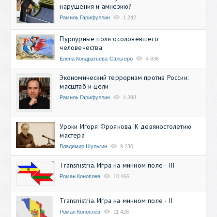
нарушения и амнезию?
Рамиль Гарифуллин
1 242
Пурпурные поля осоловевшего
человечества
Елена Кондратьева-Сальгеро
4 836
Экономический терроризм против России:
масштаб и цели
Рамиль Гарифуллин
4 398
Уроки Игоря Фроянова. К девяностолетию
мастера
Владимир Шульгин
9 230
Transnistria. Игра на минном поле - III
Роман Коноплев
10 466
Transnistria. Игра на минном поле - II
Роман Коноплев
11 428