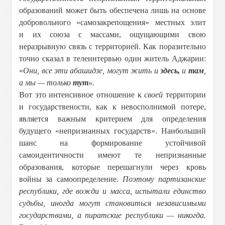
образований может быть обеспечена лишь на основе
добровольного «самозакрепощения» местных элит
и их союза с массами, ощущающими свою
неразрывную связь с территорией. Как поразительно
точно сказал в телеинтервью один житель Аджарии:
«
Они, все эти абашидзе, могут жить и
здесь,
и
там
,
а мы — только
тут
».
Вот это интенсивное отношение к
своей
территории
и государствености, как к невосполнимой потере,
является важным критерием для определения
будущего «непризнанных государств». Наибольший
шанс на формирование устойчивой
самоидентичности имеют те непризнанные
образования, которые перешагнули через кровь
войны за самоопределение.
Поэтому партизанские
республики, где вожди и масса, испытали единство
судьбы, иногда могут становиться независимыми
государствами, а пиратские республики — никогда.