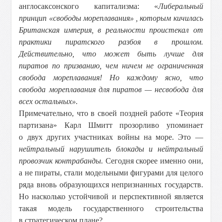
англосаксонского капитализма: «
Либеральный
принцип «свободы мореплавания» , которым кичилась
Британская империя, в реальности проистекал от
практики пиратского разбоя в прошлом.
Действительно, что может быть лучше для
пиратов по призванию, чем ничем не ограниченная
свобода мореплавания! Но каждому ясно, что
свобода мореплавания для пиратов — несвобода для
всех остальных».
Примечательно, что в своей поздней работе «Теория
партизана» Карл Шмитт прозорливо упоминает
о двух других участниках войны на море. Это —
нейтральный нарушитель блокады и нейтральный
провозчик контрабанды.
Сегодня скорее именно они,
а не пираты, стали модельными фигурами для целого
ряда вновь образующихся непризнанных государств.
Но насколько устойчивой и перспективной является
такая модель государственного строительства
в стратегическом плане?