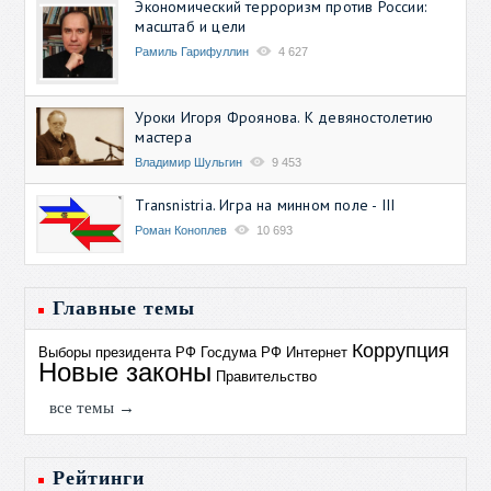
Экономический терроризм против России:
масштаб и цели
Рамиль Гарифуллин
4 627
Уроки Игоря Фроянова. К девяностолетию
мастера
Владимир Шульгин
9 453
Transnistria. Игра на минном поле - III
Роман Коноплев
10 693
Главные темы
Коррупция
Выборы президента РФ
Госдума РФ
Интернет
Новые законы
Правительство
все темы →
Рейтинги