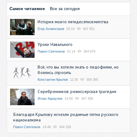
Самое читаемое
Все за сегодня
История моего пятидесятисемитства
Егор Холмогоров
02:14
407 951
Уроки Навального
Павел Святенков
01:14
364 675
Всё, что вы хотели знать о педофилии, но
боялись спросить
Константин Крылов
11:30
359 385
Серебренников: режиссерская трагедия
Игорь Караулов
14:50
347 358
Благодаря Крылову исчезли родимые пятна русского
национализма
Павел Святенков
14:48
344 159