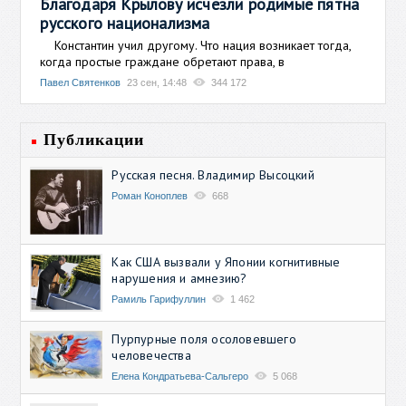
Благодаря Крылову исчезли родимые пятна
русского национализма
Константин учил другому. Что нация возникает тогда,
когда простые граждане обретают права, в
Павел Святенков
23 сен, 14:48
344 172
Публикации
Русская песня. Владимир Высоцкий
Роман Коноплев
668
Как США вызвали у Японии когнитивные
нарушения и амнезию?
Рамиль Гарифуллин
1 462
Пурпурные поля осоловевшего
человечества
Елена Кондратьева-Сальгеро
5 068