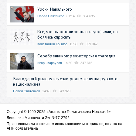
Уроки Навального
Павел Святенков
01:14
364 635
Всё, что вы хотели знать о педофилии, но
боялись спросить
Константин Крылов
11:30
359 342
Серебренников: режиссерская трагедия
Игорь Караулов
14:50
347 315
Благодаря Крылову исчезли родимые пятна русского
национализма
Павел Святенков
14:48
343 929
Copyright © 1999-2025 «Агентство Политических Новостей»
Лицензия Минпечати Эл. №77-2792
При полном или частичном использовании материалов, ссылка на
АПН обязательна