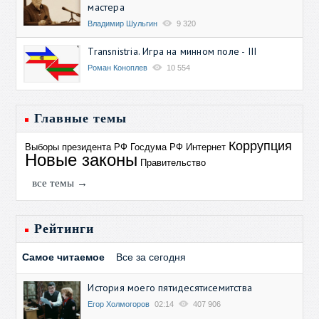
мастера
Владимир Шульгин
9 320
Transnistria. Игра на минном поле - III
Роман Коноплев
10 554
Главные темы
Коррупция
Выборы президента РФ
Госдума РФ
Интернет
Новые законы
Правительство
все темы →
Рейтинги
Самое читаемое
Все за сегодня
История моего пятидесятисемитства
Егор Холмогоров
02:14
407 906