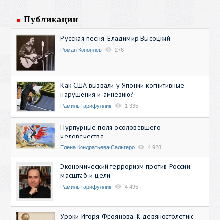
Публикации
Русская песня. Владимир Высоцкий
Роман Коноплев
276
Как США вызвали у Японии когнитивные
нарушения и амнезию?
Рамиль Гарифуллин
1 335
Пурпурные поля осоловевшего
человечества
Елена Кондратьева-Сальгеро
4 928
Экономический терроризм против России:
масштаб и цели
Рамиль Гарифуллин
4 495
Уроки Игоря Фроянова. К девяностолетию