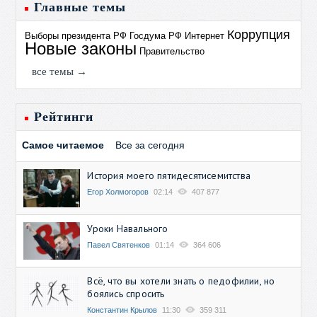
Главные темы
Коррупция
Выборы президента РФ
Госдума РФ
Интернет
Новые законы
Правительство
все темы →
Рейтинги
Самое читаемое
Все за сегодня
История моего пятидесятисемитства
Егор Холмогоров
02:14
407 877
Уроки Навального
Павел Святенков
01:14
364 606
Всё, что вы хотели знать о педофилии, но
боялись спросить
Константин Крылов
11:30
359 311