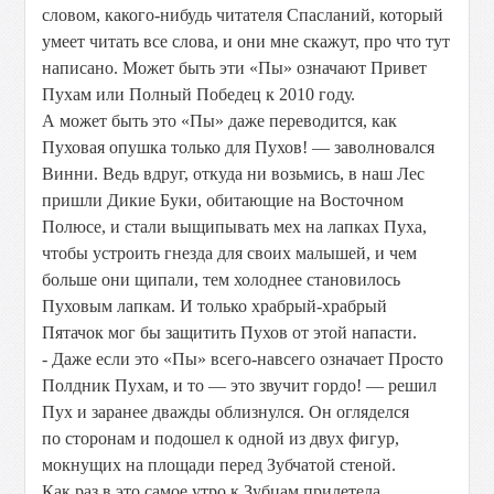
словом, какого-нибудь читателя Спасланий, который
умеет читать все слова, и они мне скажут, про что тут
написано. Может быть эти «Пы» означают Привет
Пухам или Полный Победец к 2010 году.
А может быть это «Пы» даже переводится, как
Пуховая опушка только для Пухов! — заволновался
Винни. Ведь вдруг, откуда ни возьмись, в наш Лес
пришли Дикие Буки, обитающие на Восточном
Полюсе, и стали выщипывать мех на лапках Пуха,
чтобы устроить гнезда для своих малышей, и чем
больше они щипали, тем холоднее становилось
Пуховым лапкам. И только храбрый-храбрый
Пятачок мог бы защитить Пухов от этой напасти.
- Даже если это «Пы» всего-навсего означает Просто
Полдник Пухам, и то — это звучит гордо! — решил
Пух и заранее дважды облизнулся. Он огляделся
по сторонам и подошел к одной из двух фигур,
мокнущих на площади перед Зубчатой стеной.
Как раз в это самое утро к Зубцам прилетела