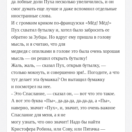
да лобные доли Пуха несколько увеличились, и он
смог думать еще лучше и даже вспомнил отдельные
иностранные слова.
И с громким криком по-французски «Мёд! Мёд!»
Пух схватил бутылку и, хотел было забросить ее
обратно за Зубцы. Но вдруг ему пришла в голову
мысль, и я считаю, что для
медведя с опилками в голове это была очень хорошая
мысль — он решил открыть бутылку!
Жаль, жаль, — сказал Пух, открыв бутылку, —
столько мокнуть, и совершенно зря!.. Погодите, а что
тут делает эта бумажка? Он вытащил бумажку
и посмотрел на нее.
- Это Спаслание, — сказал он, — вот что это такое.
А вот это буква «Пы», да-да-да, да-да-да, а «Пы»,
наверно, значит «Пух», и, значит, это очень важное
Спаслание для меня, а я не
могу узнать, что оно значит! Надо бы найти
Кристофера Робина, или Сову, или Пятачка —