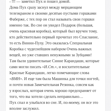
- !!! — заметил Пух и пошел домой.
Дома Пух сразу заснул между мерцающим
телеэкраном и своими десятью пустыми горшками
Фаберже, с тех пор он стал называть свои горшки
именно так. Во сне он увидел Подарок (большая,
очень красивая коробка), который был вручен тому,
кто действительно первый прочитал это Спаслание,
то есть Винни-Пуху. Это оказалась Специальная
Коробка с чудеснейшим набором Очень важных
вещей, но уже ставших ненужными за Зубцами!
Там были удивительные Синие Карандаши, которые
сами могли писать «
И.Ст.
», и восхитительные
Красные Карандаши, легко помечающие слова
«
ВМН
». И еще там была Машинка для точки ногтей,
и почти новая Замечательная Резинка, совсем как
у взрослых, которая очень хорошо предохраняет от
того, что вы хотели сделать неправильно…
Пух спал и улыбался во сне. И, по-моему, он все это
вполне заслужил.