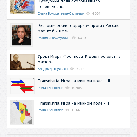
Пурпурные поля осоловевшего
человечества
Елена Кондратьева-Сальгеро
4 854
Экономический терроризм против России:
масштаб и цели
Рамиль Гарифуллин
4 413
Уроки Игоря Фроянова. К девяностолетию
мастера
Владимир Шульгин
9 247
Transnistria. Игра на минном поле - III
Роман Коноплев
10 483
Transnistria. Игра на минном поле - II
Роман Коноплев
11 446