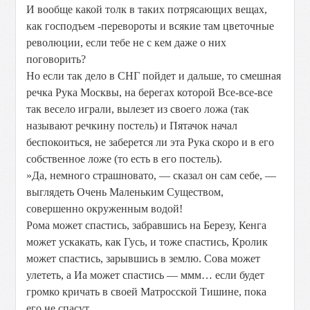
И вообще какой толк в таких потрясающих вещах,
как господъем -перевороты и всякие там цветочные
революции, если тебе не с кем даже о них
поговорить?
Но если так дело в СНГ пойдет и дальше, то смешная
речка Рука Москвы, на берегах которой Все-все-все
так весело играли, вылезет из своего ложа (так
называют речкину постель) и Пятачок начал
беспокоиться, не заберется ли эта Рука скоро и в его
собственное ложе (то есть в его постель).
»Да, немного страшновато, — сказал он сам себе, —
выглядеть Очень Маленьким Существом,
совершенно окруженным водой!
Рома может спастись, забравшись на Березу, Кенга
может ускакать, как Гусь, и тоже спастись, Кролик
может спастись, зарывшись в землю. Сова может
улететь, а Иа может спастись — ммм… если будет
громко кричать в своей Матросской Тишине, пока
его не спасут.