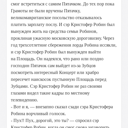
смог встретиться с самим Пятачком. До тех пор пока
Грамоты не были вручены Пятачку,
великомавританское посольство отказывалось
платить зарплату послу. И сэр Кристофер Робин был
вынужден жить на средства семьи Робинов,
проклиная ужасную московскую дороговизну. Через
год трехсотлетние сбережения лорда Робина иссякли,
и сэр Кристофер Робин был вынужден выйти
на Площадь. Он надеялся, что рано или поздно
господин Пятачок сам выйдет из-за Зубцов
посмотреть интересный Концерт или храбро
пересечет наискосок пустынную Площадь перед
Зубцами. Сэр Кристофер Робин не раз своими
глазами видел такие кадры по местному
телевидению.
- Вот и я, — внезапно сказал сзади сэра Кристофера
Робина ворчливый голосок.
- Пух!! Пух, дорогой, это ты? — спросил сэр
Кристофер Робин, когда он смог снова заговорить.