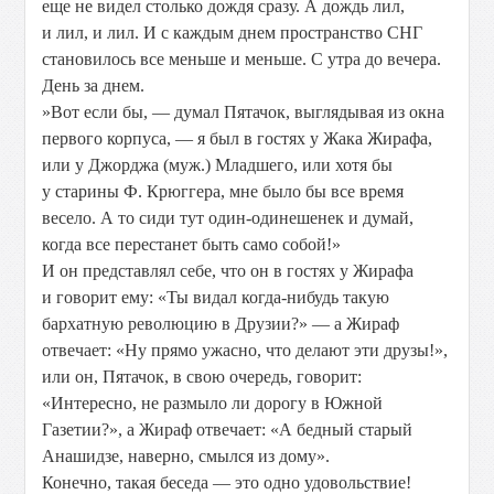
еще не видел столько дождя сразу. А дождь лил,
и лил, и лил. И с каждым днем пространство СНГ
становилось все меньше и меньше. С утра до вечера.
День за днем.
»Вот если бы, — думал Пятачок, выглядывая из окна
первого корпуса, — я был в гостях у Жака Жирафа,
или у Джорджа (муж.) Младшего, или хотя бы
у старины Ф. Крюггера, мне было бы все время
весело. А то сиди тут один-одинешенек и думай,
когда все перестанет быть само собой!»
И он представлял себе, что он в гостях у Жирафа
и говорит ему: «Ты видал когда-нибудь такую
бархатную революцию в Друзии?» — а Жираф
отвечает: «Ну прямо ужасно, что делают эти друзы!»,
или он, Пятачок, в свою очередь, говорит:
«Интересно, не размыло ли дорогу в Южной
Газетии?», а Жираф отвечает: «А бедный старый
Анашидзе, наверно, смылся из дому».
Конечно, такая беседа — это одно удовольствие!