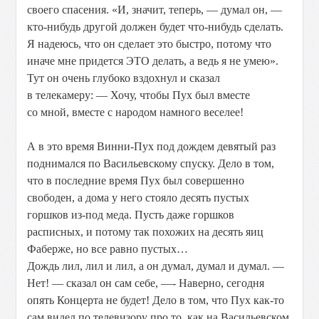
своего спасения. «И, значит, теперь, — думал он, —
кто-нибудь другой должен будет что-нибудь сделать.
Я надеюсь, что он сделает это быстро, потому что
иначе мне придется ЭТО делать, а ведь я не умею».
Тут он очень глубоко вздохнул и сказал
в телекамеру: — Хочу, чтобы Пух был вместе
со мной, вместе с народом намного веселее!
А в это время Винни-Пух под дождем девятый раз
поднимался по Васильевскому спуску. Дело в том,
что в последние время Пух был совершенно
свободен, а дома у него стояло десять пустых
горшков из-под меда. Пусть даже горшков
расписных, и потому так похожих на десять яиц
Фаберже, но все равно пустых…
Дождь лил, лил и лил, а он думал, думал и думал. —
Нет! — сказал он сам себе, —- Наверно, сегодня
опять Концерта не будет! Дело в том, что Пух как-то
сам видел по телевизору про то, как на Васильевском