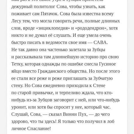
дежурный политолог Сова, чтобы узнать, как
поживает сам Пятачок. Сова была известна всему
Лесу тем, что могла говорить речи, полные длинных
слов, вроде «энциклопедия» и «рододендрон», хотя
никто и не думал её слушать. И еще умела очень
быстро писать в ведомости свое имя — САВА.
Не так давно она частенько залетала за Зубцы
и рассказывала там длиннейшую историю про свою
Тетку, которая однажды по ошибке снесла Гусиное
яйцо вместо Гражданского общества. Но после этого
ее стали все реже и реже приглашать за Зубчатую
стену. Но Сова ежедневно приходила к Стене
по старой привычке, и терпеливо ждала, что кто-
нибудь из-за Зубцов заговорит с ней, или что-нибудь
уронит, или хотя бы спросит у нее, который час.
Слушай, Сова, — сказал Винни Пух, — до чего
здорово, что ты здесь! Я только что получил в лоб
личное Спаслание!