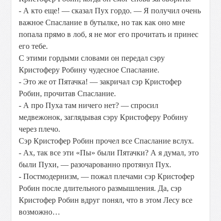
- А кто еще! — сказал Пух гордо. — Я получил очень
важное Спаслание в бутылке, но так как оно мне
попала прямо в лоб, я не мог его прочитать и принес
его тебе.
С этими гордыми словами он передал сэру
Кристоферу Робину чудесное Спаслание.
- Это же от Пятачка! — закричал сэр Кристофер
Робин, прочитав Спаслание.
- А про Пуха там ничего нет? — спросил
медвежонок, заглядывая сэру Кристоферу Робину
через плечо.
Сэр Кристофер Робин прочел все Спаслание вслух.
- Ах, так все эти «Пы» были Пятачки? А я думал, это
были Пухи, — разочарованно протянул Пух.
- Постмодернизм, — пожал плечами сэр Кристофер
Робин после длительного размышления. Да, сэр
Кристофер Робин вдруг понял, что в этом Лесу все
возможно…