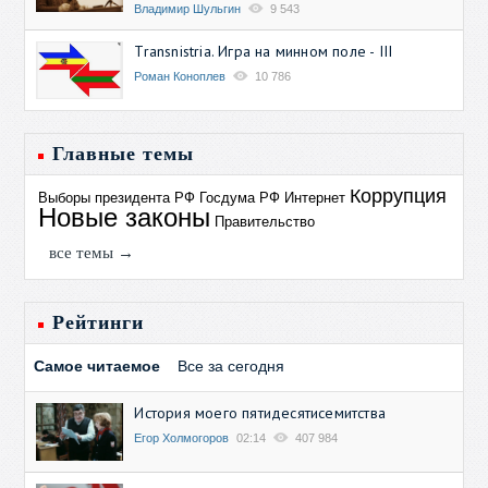
Владимир Шульгин
9 543
Transnistria. Игра на минном поле - III
Роман Коноплев
10 786
Главные темы
Коррупция
Выборы президента РФ
Госдума РФ
Интернет
Новые законы
Правительство
все темы →
Рейтинги
Самое читаемое
Все за сегодня
История моего пятидесятисемитства
Егор Холмогоров
02:14
407 984