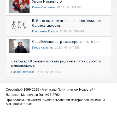
Уроки Навального
Павел Святенков
01:14
364 704
Всё, что вы хотели знать о педофилии, но
боялись спросить
Константин Крылов
11:30
359 414
Серебренников: режиссерская трагедия
Игорь Караулов
14:50
347 388
Благодаря Крылову исчезли родимые пятна русского
национализма
Павел Святенков
14:48
344 322
Copyright © 1999-2025 «Агентство Политических Новостей»
Лицензия Минпечати Эл. №77-2792
При полном или частичном использовании материалов, ссылка на
АПН обязательна