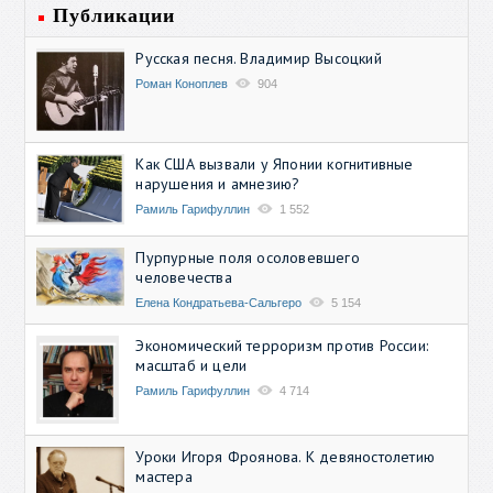
Публикации
Русская песня. Владимир Высоцкий
Роман Коноплев
904
Как США вызвали у Японии когнитивные
нарушения и амнезию?
Рамиль Гарифуллин
1 552
Пурпурные поля осоловевшего
человечества
Елена Кондратьева-Сальгеро
5 154
Экономический терроризм против России:
масштаб и цели
Рамиль Гарифуллин
4 714
Уроки Игоря Фроянова. К девяностолетию
мастера