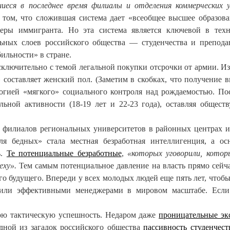
еся в последнее время филиалы и отделения коммерческих 
 том, что сложившая система дает «всеобщее высшее образова
ьеры иммигранта. Но эта система является ключевой в тех
ьных слоев российского общества — студенчества и препода
бильности» в стране.
сключительно с темой легальной покупки отсрочки от армии. Из
 составляет женский пол. (Заметим в скобках, что получение 
логией «мягкого» социального контроля над рождаемостью. По
льной активности (18-19 лет и 22-23 года), оставляя общест
во филиалов региональных университетов в районных центрах 
ля бедных» стала местная безработная интеллигенция, а о
ь.
Те потенциальные безработные
,
«которых уговорили, котор
еху».
Тем самым потенциальное давление на власть прямо сейч
о будущего. Впереди у всех молодых людей еще пять лет, чтобы
 или эффективными менеджерами в мировом масштабе. Есл
вою тактическую успешность. Недаром даже
проницательные эк
одной из загадок российского общества
пассивность студенчест