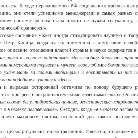
ничилась. В ходе переживаемого РФ социального кризиса вып
тации, они стали успешными менеджерами в самых разных о
йне» система физтеха стала просто не нужна государству, 
емической оранжереи».
ессовое состояние может иногда стимулировать научную и тво
ам Петр Капица, когда власть применила к нему свою излю
ное описание отношения властей страны к науке содержится в
е науки и научных работников здесь вообще довольно странн
рыми намерениями терзает и мучает свое любимое домашнее жи
но ухаживать за своими любимцами и воспитывать из них п
мени подобное случится и здесь».
а и выражал осторожный оптимизм по поводу будущего ра
 этот прогресс с антропологическими качествами элиты. Он пис
ые своему делу, побуждения личные, эгоистические встречают
 в человеке человеческое».
Сегодня, когда «
в человеке человеч
сцвело махровым цветом, оснований для такого оптимизма
о с целью ритуально- иллюстративной. Известно, что академик