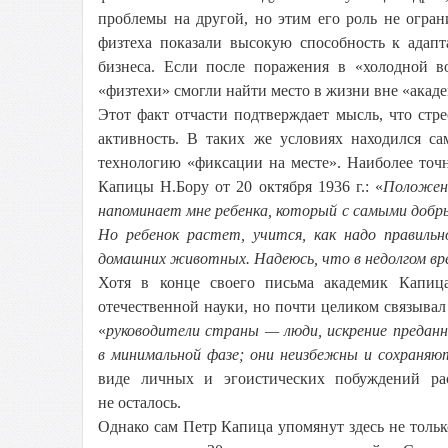
проблемы на другой, но этим его роль не огра
физтеха показали высокую способность к адап
бизнеса. Если после поражения в «холодной во
«физтехи» смогли найти место в жизни вне «акад
Этот факт отчасти подтверждает мысль, что стр
активность. В таких же условиях находился с
технологию «фиксации на месте». Наиболее точ
Капицы Н.Бору от 20 октября 1936 г.: «
Положени
напоминает мне ребенка, который с самыми доб
Но ребенок растет, учится, как надо правиль
домашних животных. Надеюсь, что в недолгом вре
Хотя в конце своего письма академик Капиц
отечественной науки, но почти целиком связывал
«
руководители страны — люди, искрение преданн
в минимальной фазе; они неизбежны и сохраняют
виде личных и эгоистических побуждений ра
не осталось.
Однако сам Петр Капица упомянут здесь не тольк