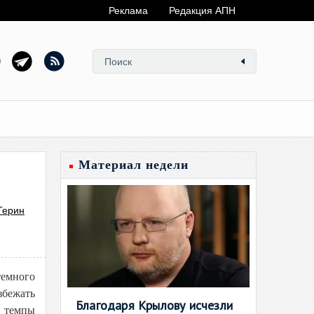
Реклама
Редакция АПН
Материал недели
Терин
темного
збежать
Благодаря Крылову исчезли
й темпы