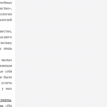
учебных
нство»,
нологии
вателей
вестно,
высшего
скольку
ву лишь
и малых
сновным
ые себя
ас было
 успеть
и у них
сперты
,
ва
: «
На