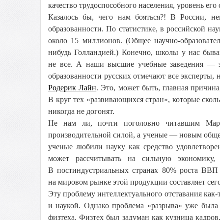
качество трудоспособного населения, уровень его
Казалось бы, чего нам бояться?! В России, н
образованности. По статистике, в российской на
около 15 миллионов. (Общее научно-образовате
нибудь Голландией.) Конечно, школы у нас быва
не все. А наши высшие учебные заведения — э
образованности русских отмечают все эксперты, 
Родерик Лайн
. Это, может быть, главная причина
В круг тех «развивающихся стран», которые сколь
никогда не догонят.
Не нам ли, почти поголовно читавшим Маркс
производительной силой, а ученые — новым обще
ученые любили науку как средство удовлетворен
может рассчитывать на сильную экономику,
В постиндустриальных странах 80% роста ВВП о
на мировом рынке этой продукции составляет сего
Эту проблему интеллектуального отставания как
и наукой. Однако проблема «разрыва» уже была
физтеха. Физтех был задуман как кузница кадро