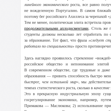
линейного экономического
роста, все равно полу
не вожделенную Португалию. В самом ближайш
поэтому бег российского Ахиллеса за черепахой «
Тем не менее, политическая элита встретила пр
продолжительными аплодисментами
. Столь же 
студенты должны несколько лет отработать по 
за образование. Тот факт, что фраза
»следует ст
работало по специальности»
просто противоречит
Здесь наглядно проявилось стремление «вождей
российское общество и непонимание элитой 
В современном обществе, где трудовые и даже
образования — привить способность быстро мен
быстрее, чем остальной мир
», мы действитель
темпах статистического роста, сколько в
качестве
Это в прекрасную индустриальную эпоху сущес
госрегулирование экономики, например, пут
Примакова — Маслюкова; 2) использование при