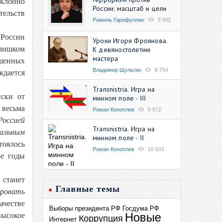
еклонно
России: масштаб и цели
тельств
Рамиль Гарифуллин
3 892
 России
Уроки Игоря Фроянова.
лишком
К девяностолетию
мастера
ышенных
Владимир Шульгин
8 754
дается
Transnistria. Игра на
иски от
минном поле - III
 весьма
Роман Коноплев
9 972
Россией
Transnistria. Игра на
иальным
минном поле - II
тоялось
Роман Коноплев
10 933
-е годы
 станет
Главные темы
ровать
ачестве
Выборы президента РФ
Госдума РФ
Новые
высокое
Коррупция
Интернет