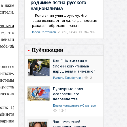
родимые пятна русского
 а даже
национализма
сители,
Константин учил другому. Что
нация возникает тогда, когда простые
граждане обретают права, в
урными
ом, что
Павел Святенков
23 сен, 14:48
342 902
 деньги
ведений
Публикации
Как США вызвали у
Японии когнитивные
яющееся
нарушения и амнезию?
ться».
Рамиль Гарифуллин
2
системы
«расти
Пурпурные поля
осоловевшего
ических
человечества
Елена Кондратьева-Сальгеро
ста: 1)
4 344
бинета
оварища
Экономический
терроризм против