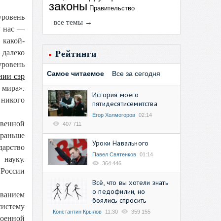
законы
Правительство
уровень
все темы →
у нас —
 какой-
 далеко
Рейтинги
уровень
Самое читаемое
Все за сегодня
нии сэр
 мира».
История моего
 никого
пятидесятисемитства
Егор Холмогоров
02:14
венной
407 711
 раньше
Уроки Навального
дарство
Павел Святенков
01:14
науку.
364 446
 России
Всё, что вы хотели знать
о педофилии, но
ованием
боялись спросить
систему
Константин Крылов
11:30
359 155
военной