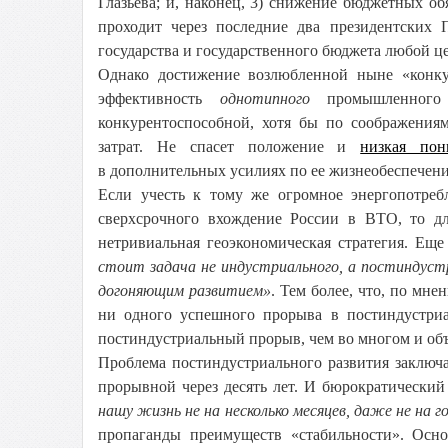
Глазьева; и, наконец, 3) снижение бюджетных об
проходит через последние два президентских 
государства и государственного бюджета любой ц
Однако достижение возлюбленной ныне «конку
эффективность
однотипного
промышленного 
конкурентоспособной, хотя бы по соображения
затрат. Не спасет положение и
низкая пон
в дополнительных усилиях по ее жизнеобеспечен
Если учесть к тому же огромное энергопотреб
сверхсрочного вхождение России в ВТО, то дл
нетривиальная геоэкономическая стратегия. Еще
стоит задача не индустриального, а постиндус
догоняющим развитием»
. Тем более, что, по мне
ни одного успешного прорыва в постиндустриа
постиндустриальный прорыв, чем во многом и объ
Проблема постиндустриального развития заключае
прорывной через десять лет. И бюрократически
нашу жизнь не на несколько месяцев, даже не на г
пропаганды преимуществ «стабильности». Осно