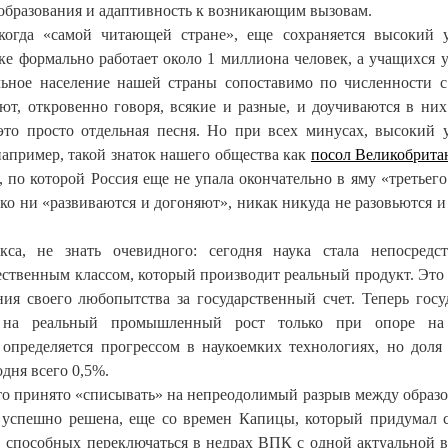
 образования и адаптивность к возникающим вызовам.
екогда «самой читающей стране», еще сохраняется высокий 
уке формально работает около 1 миллиона человек, а учащихся 
льное население нашей страны сопоставимо по численности с
ют, откровенно говоря, всякие и разные, и доучиваются в них
то просто отдельная песня. Но при всех минусах, высокий 
например, такой знаток нашего общества как
посол Великобрита
, по которой Россия еще не упала окончательно в яму «третьего
ко ни «развиваются и догоняют», никак никуда не разовьются и
а, не знать очевидного: сегодня наука стала непосредст
ственным классом, который производит реальный продукт. Это
ия своего любопытства за государственный счет. Теперь госу
 на реальный промышленный рост только при опоре на 
пределяется прогрессом в наукоемких технологиях, но доля
дня всего 0,5%.
-то принято «списывать» на непреодолимый разрыв между образ
 успешно решена, еще со времен Капицы, который придумал 
в, способных переключаться в недрах ВПК с одной актуальной 