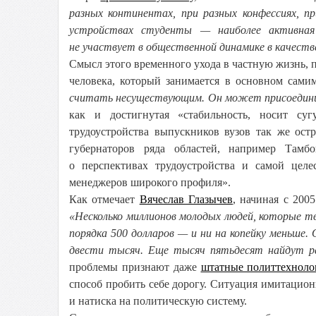
разных континентах, при разных конфессиях, пр
устройствах студенты — наиболее активная
не участвует в общественной динамике в качеств
Смысл этого временного ухода в частную жизнь,
человека, который занимается в основном сами
считать несуществующим. Он может присоединить
как и достигнутая «стабильность, носит су
трудоустройства выпускников вузов так же ост
губернаторов ряда областей, например Тамбо
о перспективах трудоустройства и самой цел
менеджеров широкого профиля».
Как отмечает
Вячеслав Глазычев
, начиная с 200
«Несколько миллионов молодых людей, которые 
порядка 500 долларов — и ни на копейку меньше.
двести тысяч. Еще тысяч пятьдесят найдут р
проблемы признают даже
штатные политтехноло
способ пробить себе дорогу. Ситуация имитацио
и натиска на политическую систему.