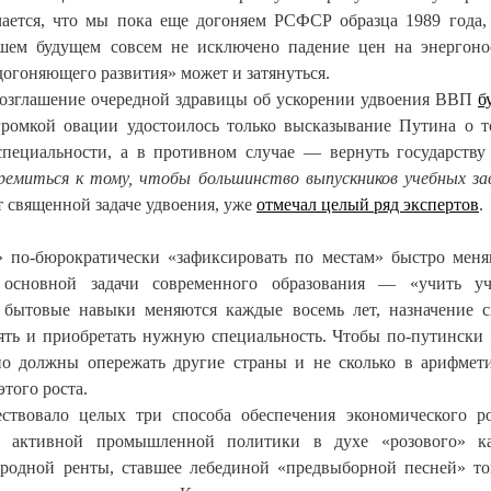
чается, что мы пока еще догоняем РСФСР образца 1989 года,
ем будущем совсем не исключено падение цен на энергоно
догоняющего развития» может и затянуться.
овозглашение очередной здравицы об ускорении удвоения ВВП
б
громкой овации удостоилось только высказывание Путина о т
специальности, а в противном случае — вернуть государству
ремиться к тому, чтобы большинство выпускников учебных за
 священной задаче удвоения, уже
отмечал целый ряд экспертов
.
» по-бюрократически «зафиксировать по местам» быстро мен
основной задачи современного образования — «учить учи
 бытовые навыки меняются каждые восемь лет, назначение 
ять и приобретать нужную специальность. Чтобы по-путински
но должны опережать другие страны и не сколько в арифмет
этого роста.
твовало целых три способа обеспечения экономического ро
ем активной промышленной политики в духе «розового» ка
родной ренты, ставшее лебединой «предвыборной песней» т