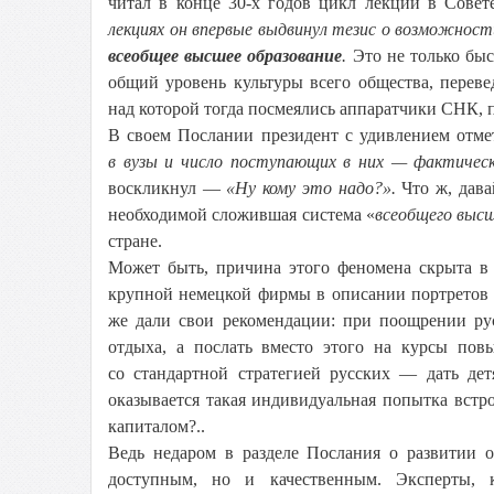
читал в конце 30-х годов цикл лекций в Сове
лекциях он впервые выдвинул тезис о возможнос
всеобщее высшее образование
.
Это не только быс
общий уровень культуры всего общества, переве
над которой тогда посмеялись аппаратчики СНК, п
В своем Послании президент с удивлением отме
в вузы и число поступающих в них — фактическ
воскликнул —
«Ну кому это надо?».
Что ж, дава
необходимой сложившая система «
всеобщего выс
стране.
Может быть, причина этого феномена скрыта в 
крупной немецкой фирмы в описании портретов 
же дали свои рекомендации: при поощрении ру
отдыха, а послать вместо этого на курсы пов
со стандартной стратегией русских — дать де
оказывается такая индивидуальная попытка вст
капиталом?..
Ведь недаром в разделе Послания о развитии о
доступным, но и качественным. Эксперты,