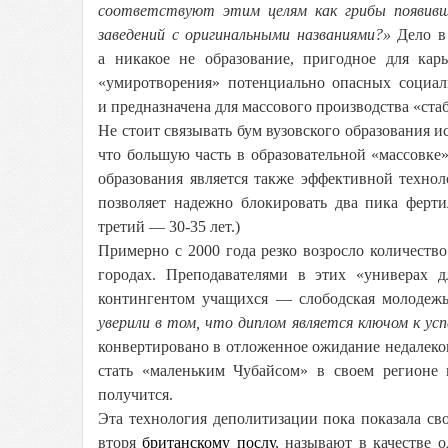
соответствуют этим целям как грибы появивши
заведений с оригинальными названиями?»
Дело в
а никакое не образование, пригодное для кар
«умиротворения» потенциально опасных социал
и предназначена для массового производства «ста
Не стоит связывать бум вузовского образования и
что большую часть в образовательной «массовке»
образования является также эффективной техно
позволяет надежно блокировать два пика ферти
третий — 30-35 лет.)
Примерно с 2000 года резко возросло количест
городах. Преподавателями в этих «универах д
контингентом учащихся — слободская молодеж
уверили в том, что диплом является ключом к усп
конвертировано в отложенное ожидание недалеког
стать «маленьким Чубайсом» в своем регионе
получится.
Эта технология деполитизации пока показала с
вторя
британскому послу
, называют в качестве 