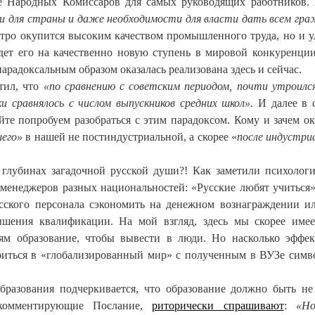
те Народных Комиссаров для самых руководящих работников.
ти для страны и даже необходимости для власти дать всем гр
тро окупится высоким качеством промышленного труда, но и 
дет его на качественно новую ступень в мировой конкуренции
арадоксальным образом оказалась реализована здесь и сейчас.
тил, что
«по сравнению с советским периодом, почти утроилс
и сравнялось с числом выпускников средних школ».
И далее в 
йте попробуем разобраться с этим парадоксом. Кому и зачем ок
шего»
в нашей не постиндустриальной, а скорее «
после индустри
глубинах загадочной русской души?! Как заметили психолог
менеджеров разных национальностей: «Русские любят учиться»
сского персонала сэкономить на денежном вознаграждении и
ышения квалификации. На мой взгляд, здесь мы скорее име
тям образование, чтобы вывести в люди. Но насколько эффе
роиться в «глобализированный мир» с полученным в ВУЗе сим
бразования подчеркивается, что образование должно быть не
 комментирующие Послание,
риторически спрашивают
:
«Но