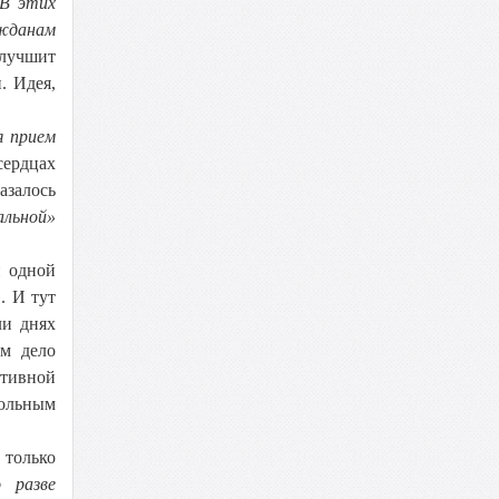
В этих
ажданам
улучшит
. Идея,
я прием
сердцах
азалось
альной»
и одной
. И тут
ли днях
ем дело
ктивной
вольным
 только
 разве