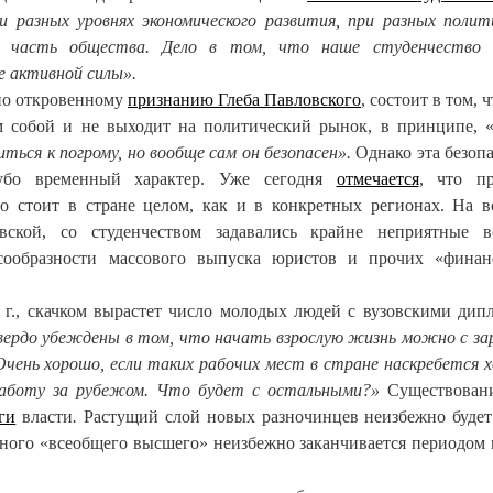
и разных уровнях экономического развития, при разных полит
 часть общества. Дело в том, что наше студенчество 
е активной силы».
 по откровенному
признанию
Глеба Павловского
, состоит в том, ч
м собой и не выходит на политический рынок, в принципе, 
ся к погрому, но вообще сам он безопасен».
Однако эта безопа
губо временный характер. Уже сегодня
отмечается
, что пр
ро стоит в стране целом, как и в конкретных регионах. На в
вской, со студенчеством задавались крайне неприятные 
есообразности массового выпуска юристов и прочих «финан
5 г., скачком вырастет число молодых людей с вузовскими дип
твердо убеждены в том, что начать взрослую жизнь можно с з
 Очень хорошо, если таких рабочих мест в стране наскребется 
аботу за рубежом. Что будет с остальными?»
Существовани
ги
власти
.
Растущий слой новых разночинцев неизбежно будет
нного «всеобщего высшего» неизбежно заканчивается периодом