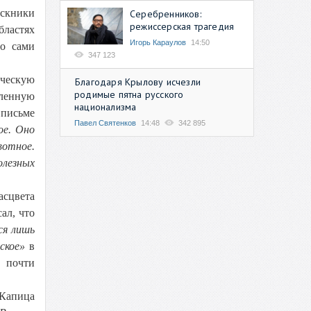
ускники
Серебренников:
режиссерская трагедия
бластях
Игорь Караулов
14:50
то сами
347 123
рческую
Благодаря Крылову исчезли
родимые пятна русского
бленную
национализма
 письме
Павел Святенков
14:48
342 895
ое. Оно
вотное.
олезных
сцвета
ал, что
ся лишь
еское»
в
 почти
 Капица