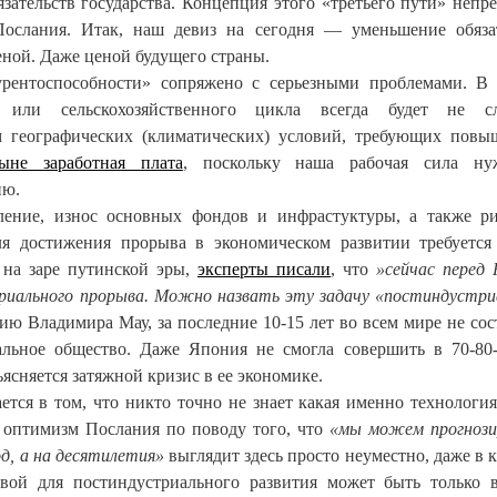
язательств государства. Концепция этого «третьего пути» непр
Послания. Итак, наш девиз на сегодня — уменьшение обяза
еной. Даже ценой будущего страны.
рентоспособности» сопряжено с серьезными проблемами. В
или сельскохозяйственного цикла всегда будет не с
м географических (климатических) условий, требующих пов
ыне заработная плата
, поскольку наша рабочая сила нуж
ию.
ление, износ основных фондов и инфрастуктуры, а также р
я достижения прорыва в экономическом развитии требуется
 на заре путинской эры,
эксперты писали
, что
»сейчас перед 
триального прорыва. Можно назвать эту задачу «постиндустр
нию Владимира Мау, за последние 10-15 лет во всем мире не сос
льное общество. Даже Япония не смогла совершить в 70-80
ясняется затяжной кризис в ее экономике.
тся в том, что никто точно не знает какая именно технология
й оптимизм Послания по поводу того, что
«мы можем прогнози
од, а на десятилетия»
выглядит здесь просто неуместно, даже в к
вой для постиндустриального развития может быть только 