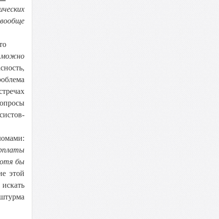
ических
вообще
то
«
можно
сность,
облема
стречах
вопросы
систов-
ломами:
арплаты
хотя бы
е этой
 искать
 штурма