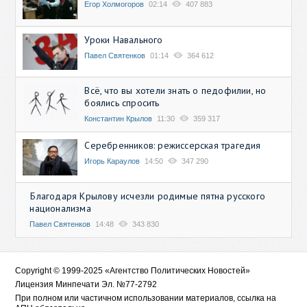
Егор Холмогоров
02:14
407 883
Уроки Навального
Павел Святенков
01:14
364 612
Всё, что вы хотели знать о педофилии, но
боялись спросить
Константин Крылов
11:30
359 317
Серебренников: режиссерская трагедия
Игорь Караулов
14:50
347 290
Благодаря Крылову исчезли родимые пятна русского
национализма
Павел Святенков
14:48
343 830
Copyright © 1999-2025 «Агентство Политических Новостей»
Лицензия Минпечати Эл. №77-2792
При полном или частичном использовании материалов, ссылка на