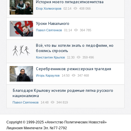
История моего пятидесятисемитства
Егор Холмогоров
02:14
408 066
Уроки Навального
Павел Святенков
01:14
364 785
Всё, что вы хотели знать о педофилии, но
боялись спросить
Константин Крылов
11:30
359 496
Серебренников: режиссерская трагедия
Игорь Караулов
14:50
347 468
Благодаря Крылову исчезли родимые пятна русского
национализма
Павел Святенков
14:48
344 819
Copyright © 1999-2025 «Агентство Политических Новостей»
Лицензия Минпечати Эл. №77-2792