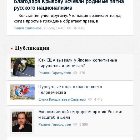
Благодаря Крылову исчезли родимые пятна
русского национализма
Константин учил другому. Что нация возникает тогда,
когда простые граждане обретают права, в
Павел Святенков
23 сен, 14:48
343 081
Публикации
Как США вызвали у Японии когнитивные
нарушения и амнезию?
Рамиль Гарифуллин
476
Пурпурные поля осоловевшего
человечества
Елена Кондратьева-Сальгеро
4 445
Экономический терроризм против России:
масштаб и цели
Рамиль Гарифуллин
3 996