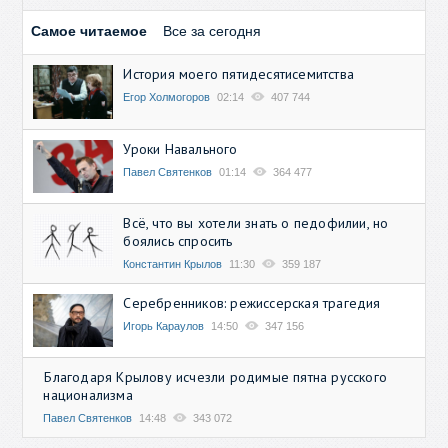
Самое читаемое
Все за сегодня
История моего пятидесятисемитства
Егор Холмогоров
02:14
407 744
Уроки Навального
Павел Святенков
01:14
364 477
Всё, что вы хотели знать о педофилии, но
боялись спросить
Константин Крылов
11:30
359 187
Серебренников: режиссерская трагедия
Игорь Караулов
14:50
347 156
Благодаря Крылову исчезли родимые пятна русского
национализма
Павел Святенков
14:48
343 072