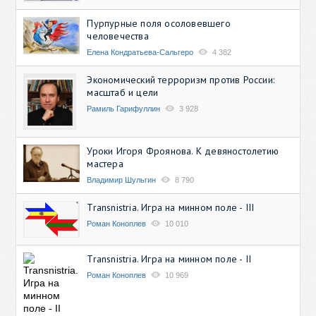
Пурпурные поля осоловевшего
человечества
Елена Кондратьева-Сальгеро
4 382
Экономический терроризм против России:
масштаб и цели
Рамиль Гарифуллин
3 928
Уроки Игоря Фроянова. К девяностолетию
мастера
Владимир Шульгин
8 790
Transnistria. Игра на минном поле - III
Роман Коноплев
10 010
Transnistria. Игра на минном поле - II
Роман Коноплев
10 969