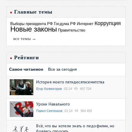
Главные темы
Коррупция
Выборы президента РФ
Госдума РФ
Интернет
Новые законы
Правительство
все темы →
Рейтинги
Самое читаемое
Все за сегодня
История моего пятидесятисемитства
Егор Холмогоров
02:14
407 724
Уроки Навального
Павел Святенков
01:14
364 459
Всё, что вы хотели знать о педофилии, но
боялись спросить