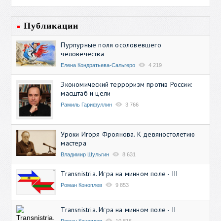
Публикации
Пурпурные поля осоловевшего
человечества
Елена Кондратьева-Сальгеро
4 219
Экономический терроризм против России:
масштаб и цели
Рамиль Гарифуллин
3 766
Уроки Игоря Фроянова. К девяностолетию
мастера
Владимир Шульгин
8 631
Transnistria. Игра на минном поле - III
Роман Коноплев
9 853
Transnistria. Игра на минном поле - II