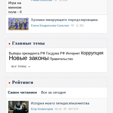
Роман Коноплев
10 816
Хроники пикирующего передозировщика
Елена Кондратьева-Сальгеро
11 381
Главные темы
Коррупция
Выборы президента РФ
Госдума РФ
Интернет
Новые законы
Правительство
все темы →
Рейтинги
Самое читаемое
Все за сегодня
История моего пятидесятисемитства
Егор Холмогоров
02:14
407 673