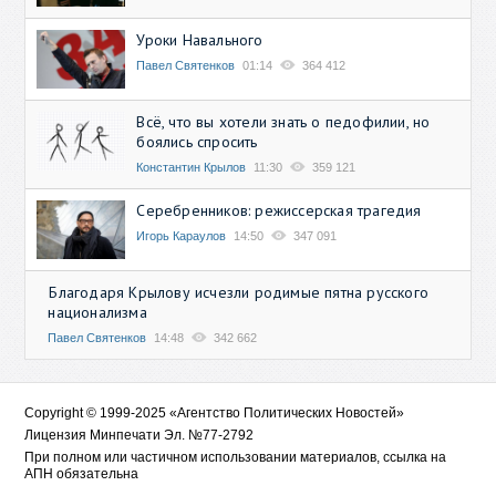
Уроки Навального
Павел Святенков
01:14
364 412
Всё, что вы хотели знать о педофилии, но
боялись спросить
Константин Крылов
11:30
359 121
Серебренников: режиссерская трагедия
Игорь Караулов
14:50
347 091
Благодаря Крылову исчезли родимые пятна русского
национализма
Павел Святенков
14:48
342 662
Copyright © 1999-2025 «Агентство Политических Новостей»
Лицензия Минпечати Эл. №77-2792
При полном или частичном использовании материалов, ссылка на
АПН обязательна