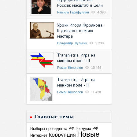
России: масштаб и цели
Рамиль Гарифуллин
4 398
Уроки Игоря Фроянова.
К девяностолетию
мастера
Владимир Шульгин
9 230
Transnistria. Игра на
минном поле - III
Роман Коноплев
10 466
Transnistria. Игра на
минном поле - II
Роман Коноплев
11 428
Главные темы
Выборы президента РФ
Госдума РФ
Новые
Коррупция
Интернет