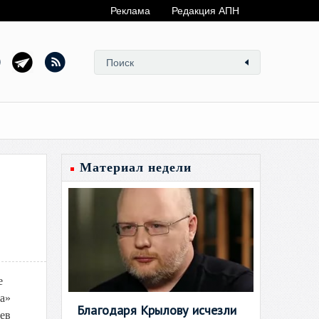
Реклама
Редакция АПН
Материал недели
е
а»
Благодаря Крылову исчезли
ев