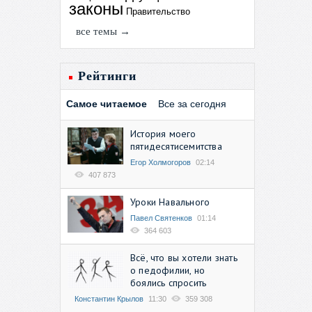
законы
Правительство
все темы →
Рейтинги
Самое читаемое
Все за сегодня
История моего
пятидесятисемитства
Егор Холмогоров
02:14
407 873
Уроки Навального
Павел Святенков
01:14
364 603
Всё, что вы хотели знать
о педофилии, но
боялись спросить
Константин Крылов
11:30
359 308