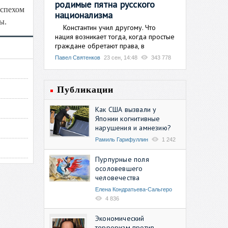
родимые пятна русского
успехом
национализма
ы.
Константин учил другому. Что
нация возникает тогда, когда простые
граждане обретают права, в
Павел Святенков
23 сен, 14:48
343 778
Публикации
Как США вызвали у
Японии когнитивные
нарушения и амнезию?
Рамиль Гарифуллин
1 242
Пурпурные поля
осоловевшего
человечества
Елена Кондратьева-Сальгеро
4 836
Экономический
терроризм против