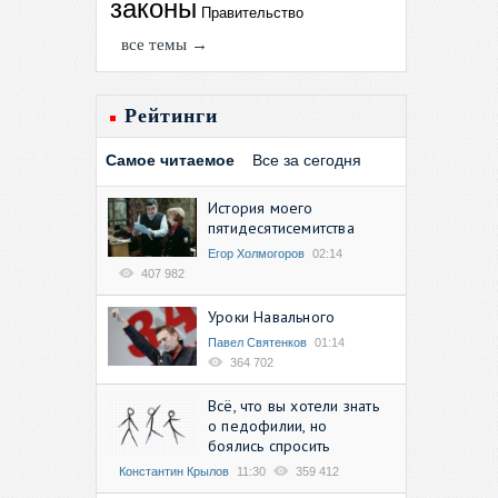
законы
Правительство
все темы →
Рейтинги
Самое читаемое
Все за сегодня
История моего
пятидесятисемитства
Егор Холмогоров
02:14
407 982
Уроки Навального
Павел Святенков
01:14
364 702
Всё, что вы хотели знать
о педофилии, но
боялись спросить
Константин Крылов
11:30
359 412