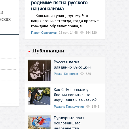
родимые пятна русского
национализма
 В
Константин учил другому. Что
амских
нация возникает тогда, когда простые
граждане обретают права, в
Павел Святенков
23 сен, 14:48
344 320
Публикации
Русская песня.
Владимир Высоцкий
Роман Коноплев
889
Как США вызвали у
Японии когнитивные
нарушения и амнезию?
Рамиль Гарифуллин
1 543
Пурпурные поля
осоловевшего
человечества