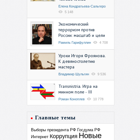
Елена Кондратьева-Сальгеро
5 148
Экономический
терроризм против
России: масштаб и цели
Рамиль Гарифуллин
4 708
Уроки Игоря Фроянова.
К девяностолетию
мастера
Владимир Шульгин
9 536
Transnistria. Игра на
минном поле - III
Роман Коноплев
10 778
Главные темы
Выборы президента РФ
Госдума РФ
Новые
Коррупция
Интернет