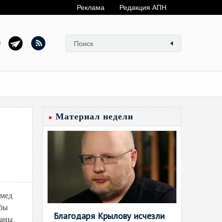
Реклама
Редакция АПН
Материал недели
омед
обы
Благодаря Крылову исчезли
ваны