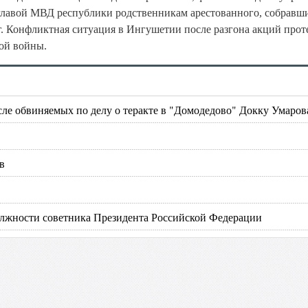
главой МВД республики родственникам арестованного, собравш
 Конфликтная ситуация в Ингушетии после разгона акций проте
кой войны.
ле обвиняемых по делу о теракте в "Домодедово" Докку Умаров
в
лжности советника Президента Российской Федерации