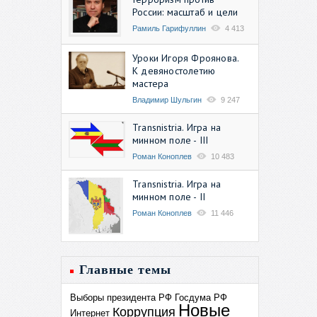
России: масштаб и цели
Рамиль Гарифуллин
4 413
Уроки Игоря Фроянова.
К девяностолетию
мастера
Владимир Шульгин
9 247
Transnistria. Игра на
минном поле - III
Роман Коноплев
10 483
Transnistria. Игра на
минном поле - II
Роман Коноплев
11 446
Главные темы
Выборы президента РФ
Госдума РФ
Новые
Коррупция
Интернет