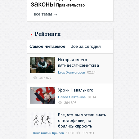
законы
Правительство
все темы →
Рейтинги
Самое читаемое
Все за сегодня
История моего
пятидесятисемитства
Егор Холмогоров
02:14
407 877
Уроки Навального
Павел Святенков
01:14
364 606
Всё, что вы хотели знать
о педофилии, но
боялись спросить
Константин Крылов
11:30
359 311