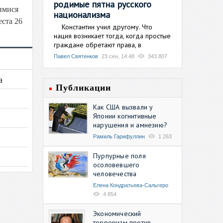
родимые пятна русского
имися
национализма
ста 26
Константин учил другому. Что
нация возникает тогда, когда простые
граждане обретают права, в
Павел Святенков
23 сен, 14:48
343 807
а
Публикации
Как США вызвали у
Японии когнитивные
нарушения и амнезию?
Рамиль Гарифуллин
1 263
Пурпурные поля
осоловевшего
человечества
Елена Кондратьева-Сальгеро
4 854
Экономический
терроризм против