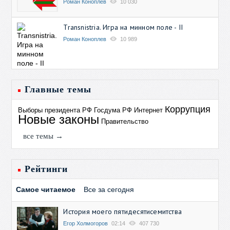
Роман Коноплев
10 030
Transnistria. Игра на минном поле - II
Роман Коноплев
10 989
Главные темы
Коррупция
Выборы президента РФ
Госдума РФ
Интернет
Новые законы
Правительство
все темы →
Рейтинги
Самое читаемое
Все за сегодня
История моего пятидесятисемитства
Егор Холмогоров
02:14
407 730