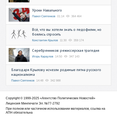
Уроки Навального
Павел Святенков
01:14
364 464
Всё, что вы хотели знать о педофилии, но
боялись спросить
Константин Крылов
11:30
359 174
Серебренников: режиссерская трагедия
Игорь Караулов
14:50
347 143
Благодаря Крылову исчезли родимые пятна русского
национализма
Павел Святенков
14:48
342 988
Copyright © 1999-2025 «Агентство Политических Новостей»
Лицензия Минпечати Эл. №77-2792
При полном или частичном использовании материалов, ссылка на
АПН обязательна