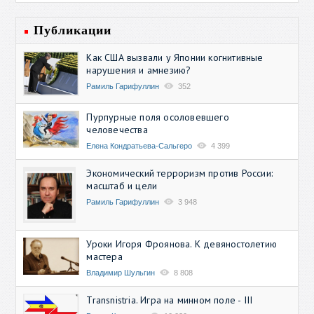
Публикации
Как США вызвали у Японии когнитивные
нарушения и амнезию?
Рамиль Гарифуллин
352
Пурпурные поля осоловевшего
человечества
Елена Кондратьева-Сальгеро
4 399
Экономический терроризм против России:
масштаб и цели
Рамиль Гарифуллин
3 948
Уроки Игоря Фроянова. К девяностолетию
мастера
Владимир Шульгин
8 808
Transnistria. Игра на минном поле - III