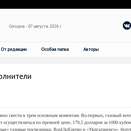
Сегодня - 07 августа 2026 г
От редакции
Особая папка
Авторы
олнители
но свести к трем основным моментам. Во-первых, газовый вен
т осуществляться по прежней цене, 179,5 долларов за 1000 кубо
арые» газовые посредники, RosUkrEnergo и «Укргазэнерго», буду