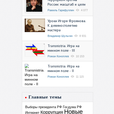
России: масштаб и цели
Рамиль Гарифуллин
4 077
Уроки Игоря Фроянова.
К девяностолетию
мастера
Владимир Шульгин
8 931
Transnistria. Игра на
минном поле - III
Роман Коноплев
10 153
Transnistria. Игра на
минном поле - II
Роман Коноплев
11 115
Главные темы
Выборы президента РФ
Госдума РФ
Новые
Коррупция
Интернет