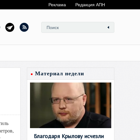
Реклама
Редакция АПН
Материал недели
тиль
метров,
Благодаря Крылову исчезли
т