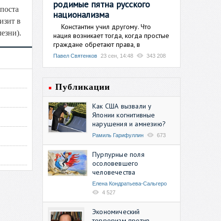
родимые пятна русского
 поста
национализма
изит в
Константин учил другому. Что
езни).
нация возникает тогда, когда простые
граждане обретают права, в
Павел Святенков
23 сен, 14:48
343 208
Публикации
Как США вызвали у
Японии когнитивные
нарушения и амнезию?
Рамиль Гарифуллин
673
Пурпурные поля
осоловевшего
человечества
Елена Кондратьева-Сальгеро
4 527
Экономический
терроризм против