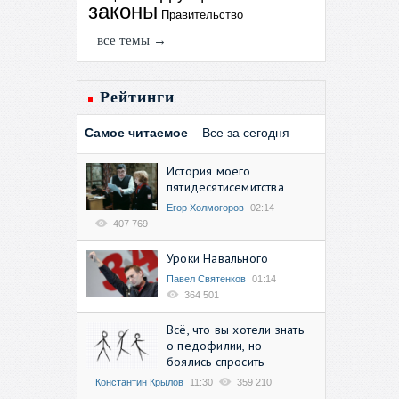
законы
Правительство
все темы →
Рейтинги
Самое читаемое
Все за сегодня
История моего
пятидесятисемитства
Егор Холмогоров
02:14
407 769
Уроки Навального
Павел Святенков
01:14
364 501
Всё, что вы хотели знать
о педофилии, но
боялись спросить
Константин Крылов
11:30
359 210