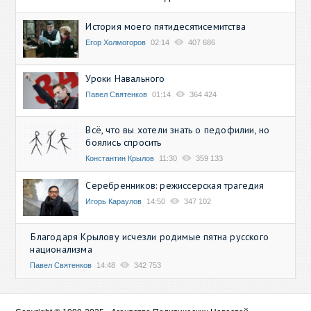
История моего пятидесятисемитства
Егор Холмогоров
02:14
407 686
Уроки Навального
Павел Святенков
01:14
364 424
Всё, что вы хотели знать о педофилии, но
боялись спросить
Константин Крылов
11:30
359 133
Серебренников: режиссерская трагедия
Игорь Караулов
14:50
347 102
Благодаря Крылову исчезли родимые пятна русского
национализма
Павел Святенков
14:48
342 753