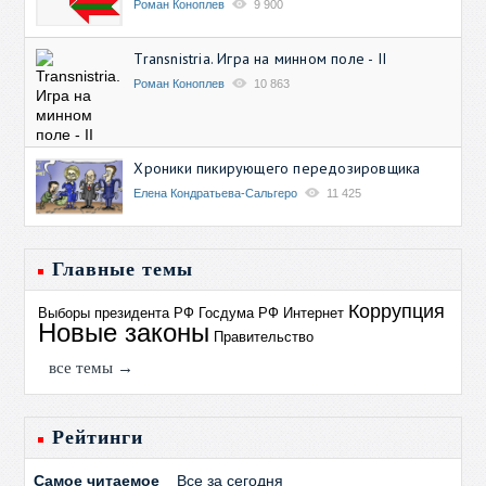
Роман Коноплев
9 900
Transnistria. Игра на минном поле - II
Роман Коноплев
10 863
Хроники пикирующего передозировщика
Елена Кондратьева-Сальгеро
11 425
Главные темы
Коррупция
Выборы президента РФ
Госдума РФ
Интернет
Новые законы
Правительство
все темы →
Рейтинги
Самое читаемое
Все за сегодня