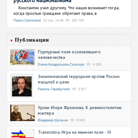
русского национализма
Константин учил другому. Что нация возникает тогда,
когда простые граждане обретают права, в
Павел Святенков
23 сен, 14:48
342 754
Публикации
Пурпурные поля осоловевшего
человечества
Елена Кондратьева-Сальгеро
4 268
Экономический терроризм против России:
масштаб и цели
Рамиль Гарифуллин
3 817
Уроки Игоря Фроянова. К девяностолетию
мастера
Владимир Шульгин
8 680
Transnistria. Игра на минном поле - III