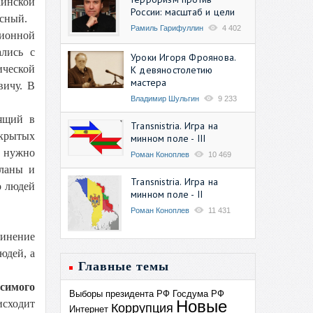
аинской
России: масштаб и цели
есный.
Рамиль Гарифуллин
4 402
ционной
лись с
Уроки Игоря Фроянова.
ической
К девяностолетию
мастера
вичу. В
Владимир Шульгин
9 233
оящий в
Transnistria. Игра на
акрытых
минном поле - III
е нужно
Роман Коноплев
10 469
планы и
Transnistria. Игра на
о людей
минном поле - II
Роман Коноплев
11 431
динение
юдей, а
Главные темы
исимого
Выборы президента РФ
Госдума РФ
Новые
исходит
Коррупция
Интернет