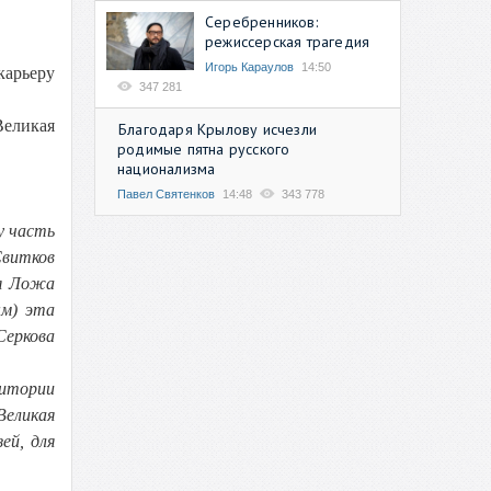
Серебренников:
режиссерская трагедия
Игорь Караулов
14:50
карьеру
347 281
Великая
Благодаря Крылову исчезли
родимые пятна русского
национализма
Павел Святенков
14:48
343 778
у часть
Свитков
ая Ложа
ым) эта
Серкова
ритории
Великая
ей, для