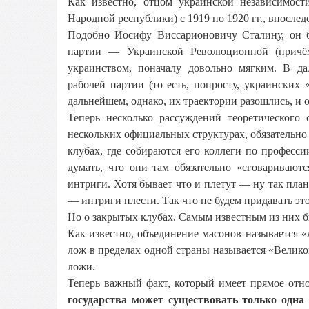
Как известно, отцом украинской независимос
Народной республики) с 1919 по 1920 гг., впослед
Подобно Иосифу Виссарионовичу Сталину, он 
партии — Украинской Революционной (причём
украинством, поначалу довольно мягким. В да
рабочей партии (то есть, попросту, украински
дальнейшем, однако, их траектории разошлись, и 
Теперь несколько рассуждений теоретического 
нескольких официальных структурах, обязательно
клубах, где собираются его коллеги по професс
думать, что они там обязательно «сговаривают
интриги. Хотя бывает что и плетут — ну так план
— интриги плести. Так что не будем придавать э
Но о закрытых клубах. Самым известным из них б
Как известно, объединение масонов называется «
лож в пределах одной страны называется «Велико
ложи.
Теперь важный факт, который имеет прямое отн
государства может существовать только одн