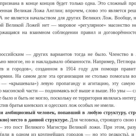
 признана в конце концов будет только одна. Это сложный про
нная Великая Ложа Англии; впрочем, слово это является р
А не является начальством для других Великих Лож. Вообще, 
ной Великой Ложей нет — мировое «регулярное» масонство н
держащаяся на взаимном соблюдении правил и договорённост
российским — других вариантов тогда не было. Членство в
льно многое, но и накладывало обязанности. Например, Петлюра
тв и городов», созданном в 1914 году для помощи правит
рмии. На самом деле эта организация не столько помогала во
ли — «крышевала») левую пропаганду и агитацию, эту саму
по масонской части — поднимаясь всё выше и выше. Но увы — 
было и быть не могло, поскольку ее территория являлась интег
тив братья киевских и одесских лож особых не имели.
и амбициозный человек, попавший в любую структуру, ст
но) место в данной структуре.
Для человека, строящего свою 
— это пост Великого Магистра Великой ложи. При этом, разу
 (или в одном из крупнейших городов — но это редкость), и