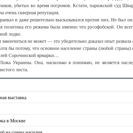
нников, убитых во время погромов. Кстати, парижский суд Шва
а очень скверная репутация.
раивал и даже решительно высказывался против них. Не был он,
ная политика его режима была именно что русофобской. Он все
ной лодке.
закончиться не может — это убедительно доказал опыт развала 
отя бы потому, что основное население страны (любой страны) 
телей Сорочинской ярмарки…
Ложа Украины. Она, насколько я понимаю, не является насл
чистого листа.
ная выставка
рка в Москве
лоб на сцены насилия