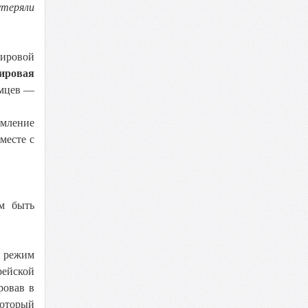
утеряли
ировой
ировая
емцев —
емление
месте с
м быть
й режим
рейской
ровав в
который