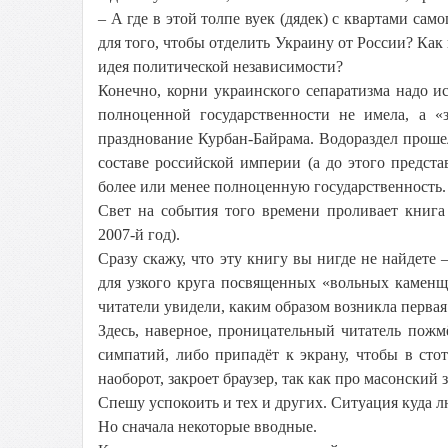
– А где в этой толпе вуек (дядек) с квартами сам
для того, чтобы отделить Украину от России? Как
идея политической независимости?
Конечно, корни украинского сепаратизма надо ис
полноценной государственности не имела, а 
празднование Курбан-Байрама. Водораздел прошел
составе российской империи (а до этого предст
более или менее полноценную государственность.
Свет на события того времени проливает книга
2007-й год).
Сразу скажу, что эту книгу вы нигде не найдете 
для узкого круга посвященных «вольных каменщ
читатели увидели, каким образом возникла перва
Здесь, наверное, проницательный читатель пожм
симпатий, либо припадёт к экрану, чтобы в сто
наоборот, закроет браузер, так как про масонский
Спешу успокоить и тех и других. Ситуация куда 
Но сначала некоторые вводные.