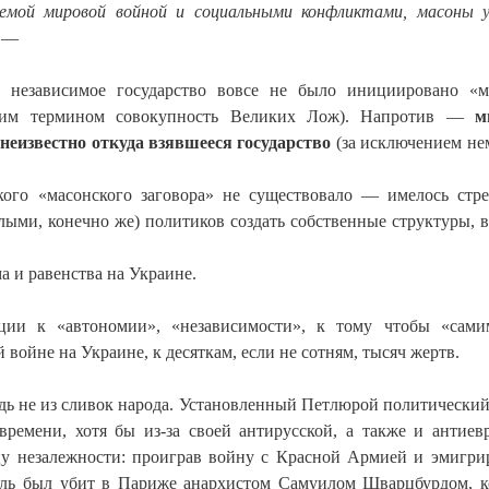
аемой мировой войной и социальными конфликтами, масоны 
, —
 независимое государство вовсе не было инициировано «м
ским термином совокупность Великих Лож). Напротив —
м
 неизвестно откуда взявшееся государство
(за исключением н
кого «масонского заговора» не существовало — имелось стр
ыми, конечно же) политиков создать собственные структуры, в
а и равенства на Украине.
ции к «автономии», «независимости», к тому чтобы «сами
войне на Украине, к десяткам, если не сотням, тысяч жертв.
юдь не из сливок народа. Установленный Петлюрой политически
емени, хотя бы из-за своей антирусской, а также и антиев
цу незалежности: проиграв войну с Красной Армией и эмигри
ель был убит в Париже анархистом Самуилом Шварцбурдом, 