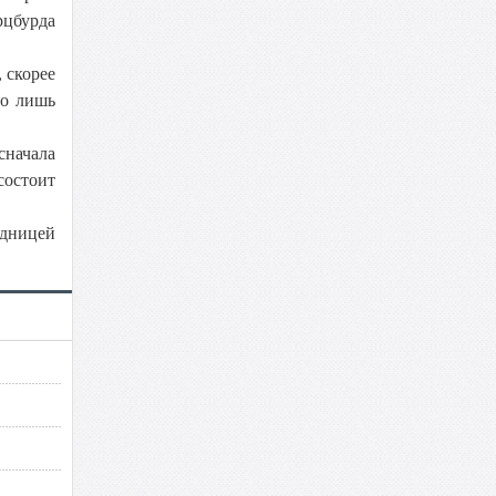
рцбурда
 скорее
го лишь
сначала
состоит
едницей