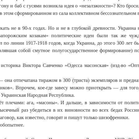
огону и баб с гусями возникла идея о «незалэжности»? Кто броси
 в этом сформированном из сала коллективном бессознательном 
кать не в 90-х годах. Но и не в глубокой древности. Украина 
«запорожским козакам» политические идеи были так же чуж
 по линии 1917-1918 годов, когда Украина, до этого 300 лет б
авлявшая собой смутное полугосударственное формирование) п
 историка Виктора Савченко «Одесса масонская» (изд-во «Оп
— она отпечатана тиражом в 300 (триста) экземпляров и предна
иков». Впрочем, кое-где завесу можно приоткрыть — для того
я Украинская Народная Республика.
ёт плечами: ага, «масоны». И дальше, в зависимости от полит
тысячный раз убедиться в их виновности во всех бедах России
 заговор, как известно, говорят и пишут только шизофреники.
любопытнее.