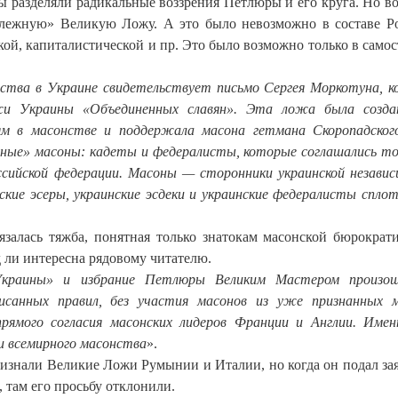
ны разделяли радикальные воззрения Петлюры и его круга. Но во
алежную» Великую Ложу. А это было невозможно в составе Р
ой, капиталистической и пр. Это было возможно только в само
онства в Украине свидетельствует письмо Сергея Моркотуна, 
жи Украины «Объединенных славян». Эта ложа была создан
ям в масонстве и поддержала масона гетмана Скоропадског
нные» масоны: кадеты и федералисты, которые соглашались то
сийской федерации. Масоны — сторонники украинской незави
кие эсеры, украинские эсдеки и украинские федералисты сплот
залась тяжба, понятная только знатокам масонской бюрократ
 ли интересна рядовому читателю.
Украины» и избрание Петлюры Великим Мастером произош
писанных правил, без участия масонов из уже признанных 
прямого согласия масонских лидеров Франции и Англии. Име
и всемирного масонства
».
изнали Великие Ложи Румынии и Италии, но когда он подал за
там его просьбу отклонили.