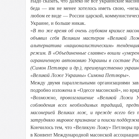
Надо сказать, что далеко не все украинские масо
беда — им не менее хотелось иметь свою, «нез
любом ее виде — России царской, коммунистическ
Украине, и больше никак.
«
В то же время об очень глубоком кризисе мас
объявил себя Великим мастером «Великой Ло
альтернатива «националистическим» тенденци
режим. В «Объединенные славяне» вошли «умере
ограниченную автономию Украины в составе Рос
(Симон Петлюра и др.), преимущественно украинс
«Великой Ложе Украины» Симона Петлюры
».
Между двумя параллельными организациями завя
подробно изложена в «Одессе масонской», но вряд
«
Возможно, провозглашение «Великой Ложи 
соблюдения всех необходимых традиций, пред
масонерией Великих лож, и прежде всего без 
затрудняло мировое признание и поиски поддержк
Кончилось тем, что «Великую Ложу» Петлюры пр
в Конвент Международной масонской ассоциации, 