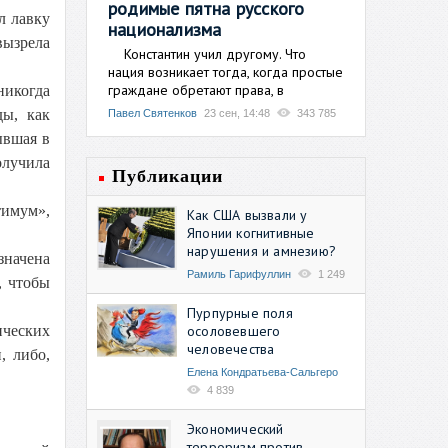
родимые пятна русского
л лавку
национализма
вызрела
Константин учил другому. Что
нация возникает тогда, когда простые
граждане обретают права, в
никогда
ды, как
Павел Святенков
23 сен, 14:48
343 785
ывшая в
олучила
Публикации
тимум»,
Как США вызвали у
Японии когнитивные
нарушения и амнезию?
значена
Рамиль Гарифуллин
1 249
, чтобы
Пурпурные поля
осоловевшего
ических
человечества
, либо,
Елена Кондратьева-Сальгеро
4 839
Экономический
терроризм против