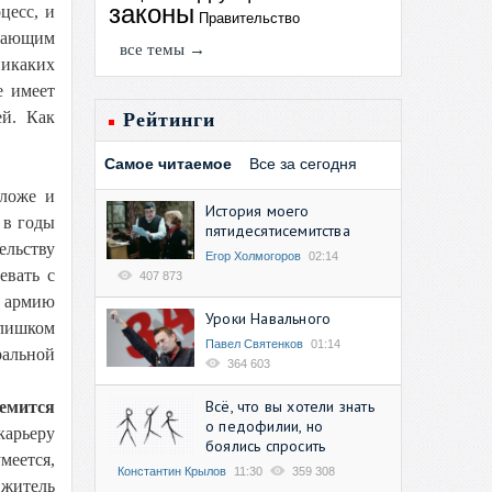
законы
цесс, и
Правительство
ешающим
все темы →
никаких
е имеет
ей. Как
Рейтинги
Самое читаемое
Все за сегодня
 ложе и
История моего
 в годы
пятидесятисемитства
ельству
Егор Холмогоров
02:14
евать с
407 873
ю армию
Уроки Навального
слишком
Павел Святенков
01:14
ральной
364 603
Всё, что вы хотели знать
ремится
о педофилии, но
карьеру
боялись спросить
меется,
Константин Крылов
11:30
359 308
 житель