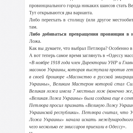
провинциального города никаких шансов стать В
Тут открываются два варианта.
Либо переехать в столицу (или другое местооб
там.
Либо добиваться превращения провинции в не
Ложа.
Как вы думаете, что выбрал Петлюра? Особенно в
А вот теперь самое время заглянуть в «Одессу ма
«
В ноябре 1918 года член Директории УНР и Гла
масонов Украины, которая выступала против гет
в своей брошюре «Масонство в русской эмиграц
Украины», Великим Мастером которой стал Си
Великая ложа имела 7 местных лож (конечно же,
«Великая Ложа Украины» была создана еще в сентя
Петлюра просил признать «Великую Ложу Украин
Украинской республики». Петлюра считал, что У
Ложа Украины» начала искать международного п
чего несколько ее эмиссаров приехали в Одессу
».