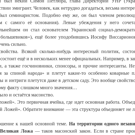
ти был некий Симон Петлюра, глава Директории УНР (Укр
ствии эмигрант. Человек, как нетрудно догадаться, весьма интер
был семинаристом. Подобно ему же, он был членом револю
 с самого её основания). Левые убеждения у него сочета
льнейшем он стал основателем Украинской социал-демократ
х «большевиков»), ещё более уподобившись Иосифу Виссарионо
очень сильно.
свойства. Всякий сколько-нибудь интересный политик, сост
 состоит ещё и в нескольких менее официальных. Например, в з
ии, а также госчиновники, спонсоры, и прочие интересанты. Н
ся за спиной народа» и плетут какие-то особенно коварные 
ы и интриги плетутся даже в детском саду. Это вообще свойств
тому факту слишком много значения…
ыло и остаётся масонство.
ложей». Это первичная ячейка, где идет основная работа. Объе
й Ложей». Обратите внимание — эта структура объединяет не л
ошение к нашей основной теме.
На территории одного незав
а Великая Ложа
— таков масонский закон. Если в стране про