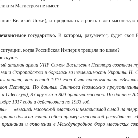
еликим Магистром не имеет.
итание Великой Ложи), и продолжать строить свою масонскую 
зависимое государство.
В котором, разумеется, будет своя 
 ситуации, когда Российская Империя трещала по швам?
сонскую».
вный атаман армии УНР Симон Васильевич Петлюра возглавил т
мана Скоропадского и боролась за независимость Украины. Н. 
ии» пишет, что весной 1919 года была провозглашена «Велик
мон Петлюра. По данным Свиткова (возможно преувеличенн
 и Одесскую), 83 кружка и 800 братьев-масонов. По данным А.
бре 1917 года и действовала по 1933 год.
ы» — «высшей масонской властью и независимой силой на тер
краина должна явить собою пример «масонской республики». «
ризнания и включения в Международное бюро масонских связ