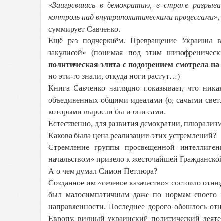
«
Заигравшись в демократию, в стране разрыв
контроль над внутриполитическими процессами
»
суммирует Савченко.
Ещё раз подчеркнём. Превращение Украины в
закулисой» (понимая под этим шизофрениче
политическая элита с подозрением смотрела на
но эти-то знали, откуда ноги растут…)
Книга Савченко наглядно показывает, что ника
объединенных общими идеалами (о, самыми светл
которыми выросли бы и они сами.
Естественно, для развития демократии, плюрализм
Какова была цена реализации этих устремлений?
Стремление группы просвещенной интеллиген
начальством» привело к жесточайшей Гражданской 
А о чем думал Симон Петлюра?
Созданное им «сечевое казачество» состояло отн
был малосимпатичным даже по нормам своего вр
направленности. Последнее дорого обошлось от
Европу, видный украинский политический деят