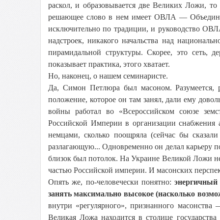
раскол, и образовывается две Великих Ложи, то
решающее слово в нем имеет ОВЛА — Объедине
исключительно по традиции, и руководство ОВЛ
надстроек, никакого начальства над националь
пирамидальной структуры. Скорее, это сеть, 
показывает практика, этого хватает.
Но, наконец, о нашем семинаристе.
Да, Симон Петлюра был масоном. Разумеется, 
положение, которое он там занял, дали ему дово
войны работал во «Всероссийском союзе земс
Российской Империи в организации снабжения а
немцами, сколько поощряла (сейчас бы сказа
разлагающую... Одновременно он делал карьеру 
близок был потолок. На Украине Великой Ложи не 
частью Российской империи. И масонских перспек
Опять же, по-человечески понятно:
энергичный 
занять максимально высокое (насколько возмож
внутри «регулярного», признанного масонства 
Великая Ложа находится в столице государства