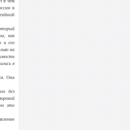
т в чем
оссии в
стийной
который
а, как
о и его
лько на
симости
ились в
ии. Она
ло без
мировой
нно это
явление