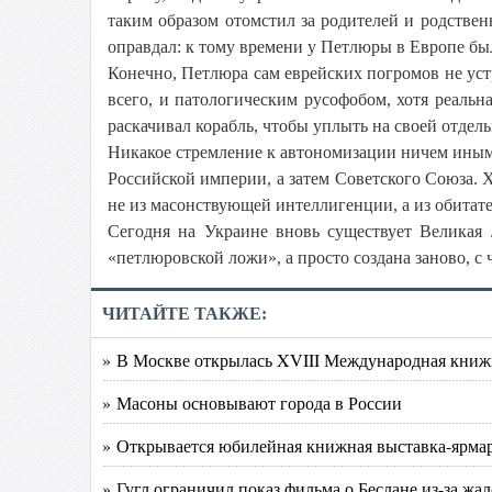
таким образом отомстил за родителей и родстве
оправдал: к тому времени у Петлюры в Европе был
Конечно, Петлюра сам еврейских погромов не уст
всего, и патологическим русофобом, хотя реаль
раскачивал корабль, чтобы уплыть на своей отдель
Никакое стремление к автономизации ничем иным 
Российской империи, а затем Советского Союза. Х
не из масонствующей интеллигенции, а из обита
Сегодня на Украине вновь существует Великая 
«петлюровской ложи», а просто создана заново, с 
ЧИТАЙТЕ ТАКЖЕ:
» В Москве открылась XVIII Международная книж
» Масоны основывают города в России
» Открывается юбилейная книжная выставка-ярма
» Гугл ограничил показ фильма о Беслане из-за жа