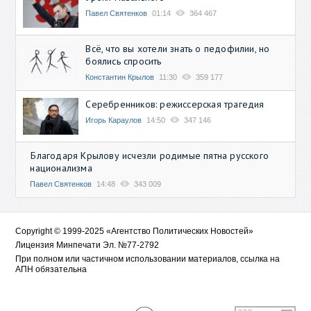
Павел Святенков
01:14
364 467
Всё, что вы хотели знать о педофилии, но
боялись спросить
Константин Крылов
11:30
359 177
Серебренников: режиссерская трагедия
Игорь Караулов
14:50
347 146
Благодаря Крылову исчезли родимые пятна русского
национализма
Павел Святенков
14:48
343 009
Copyright © 1999-2025 «Агентство Политических Новостей»
Лицензия Минпечати Эл. №77-2792
При полном или частичном использовании материалов, ссылка на
АПН обязательна