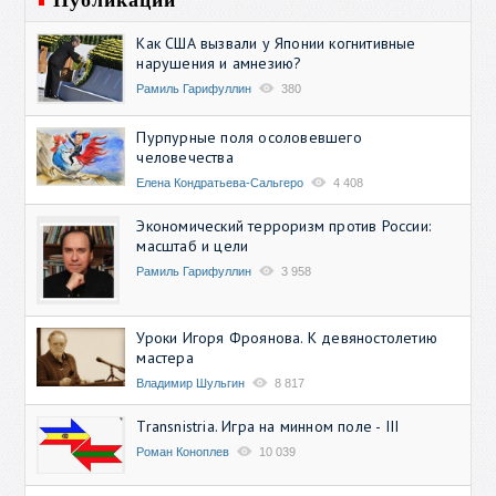
Как США вызвали у Японии когнитивные
нарушения и амнезию?
Рамиль Гарифуллин
380
Пурпурные поля осоловевшего
человечества
Елена Кондратьева-Сальгеро
4 408
Экономический терроризм против России:
масштаб и цели
Рамиль Гарифуллин
3 958
Уроки Игоря Фроянова. К девяностолетию
мастера
Владимир Шульгин
8 817
Transnistria. Игра на минном поле - III
Роман Коноплев
10 039