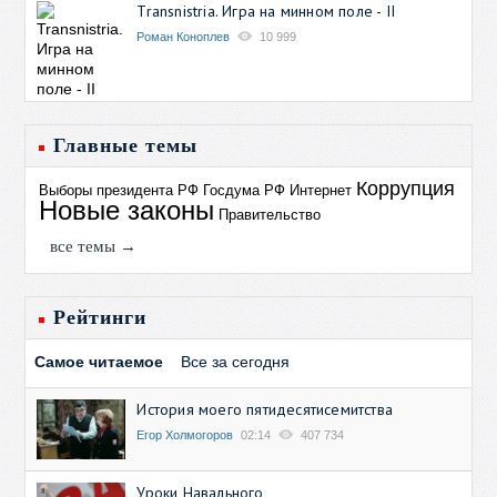
Transnistria. Игра на минном поле - II
Роман Коноплев
10 999
Главные темы
Коррупция
Выборы президента РФ
Госдума РФ
Интернет
Новые законы
Правительство
все темы →
Рейтинги
Самое читаемое
Все за сегодня
История моего пятидесятисемитства
Егор Холмогоров
02:14
407 734
Уроки Навального