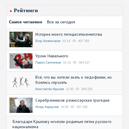
Рейтинги
Самое читаемое
Все за сегодня
История моего пятидесятисемитства
Егор Холмогоров
02:14
407 783
Уроки Навального
Павел Святенков
01:14
364 517
Всё, что вы хотели знать о педофилии, но
боялись спросить
Константин Крылов
11:30
359 225
Серебренников: режиссерская трагедия
Игорь Караулов
14:50
347 195
Благодаря Крылову исчезли родимые пятна русского
национализма