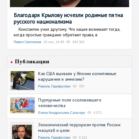
Благодаря Крылову исчезли родимые пятна
русского национализма
Константин учил другому. Что нация возникает тогда,
когда простые граждане обретают права, в
Павел Святенков
23 сен, 14:48
343 302
Публикации
Как США вызвали у Японии когнитивные
нарушения и амнезию?
Рамиль Гарифуллин
767
Пурпурные поля осоловевшего
человечества
Елена Кондратьева-Сальгеро
4 571
Экономический терроризм против России:
масштаб и цели
Рамиль Гарифуллин
4 121