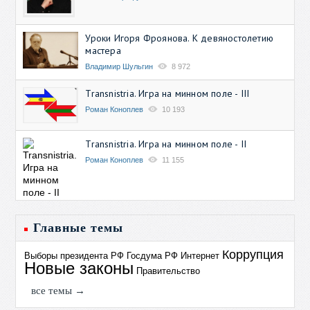
Уроки Игоря Фроянова. К девяностолетию
мастера
Владимир Шульгин
8 972
Transnistria. Игра на минном поле - III
Роман Коноплев
10 193
Transnistria. Игра на минном поле - II
Роман Коноплев
11 155
Главные темы
Коррупция
Выборы президента РФ
Госдума РФ
Интернет
Новые законы
Правительство
все темы →