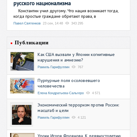
русского национализма
Константин учил другому. Что нация возникает тогда,
когда простые граждане обретают права, в
Павел Святенков
23 сен, 14:48
343 295
Публикации
Как США вызвали у Японии когнитивные
нарушения и амнезию?
Рамиль Гарифуллин
767
Пурпурные поля осоловевшего
человечества
Елена Кондратьева-Сальгеро
4 571
Экономический терроризм против России:
масштаб и цели
Рамиль Гарифуллин
4 121
Уроки Игоря Фроянова. К девяностолетию