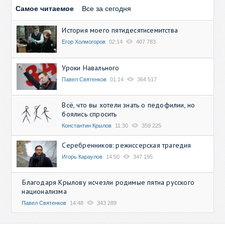
Самое читаемое
Все за сегодня
История моего пятидесятисемитства
Егор Холмогоров
02:14
407 783
Уроки Навального
Павел Святенков
01:14
364 517
Всё, что вы хотели знать о педофилии, но
боялись спросить
Константин Крылов
11:30
359 225
Серебренников: режиссерская трагедия
Игорь Караулов
14:50
347 195
Благодаря Крылову исчезли родимые пятна русского
национализма
Павел Святенков
14:48
343 289