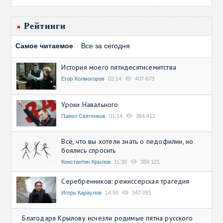
Рейтинги
Самое читаемое
Все за сегодня
История моего пятидесятисемитства
Егор Холмогоров
02:14
407 673
Уроки Навального
Павел Святенков
01:14
364 412
Всё, что вы хотели знать о педофилии, но
боялись спросить
Константин Крылов
11:30
359 121
Серебренников: режиссерская трагедия
Игорь Караулов
14:50
347 091
Благодаря Крылову исчезли родимые пятна русского