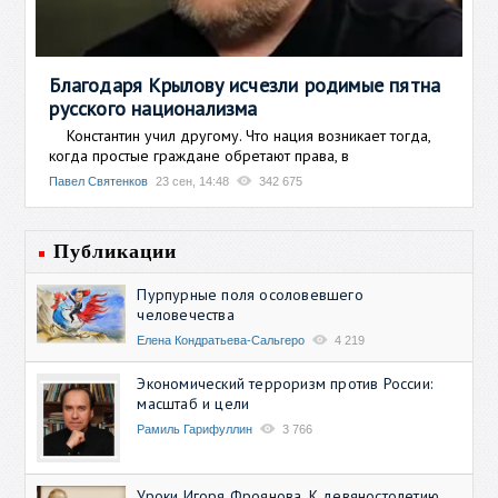
Благодаря Крылову исчезли родимые пятна
русского национализма
Константин учил другому. Что нация возникает тогда,
когда простые граждане обретают права, в
Павел Святенков
23 сен, 14:48
342 675
Публикации
Пурпурные поля осоловевшего
человечества
Елена Кондратьева-Сальгеро
4 219
Экономический терроризм против России:
масштаб и цели
Рамиль Гарифуллин
3 766
Уроки Игоря Фроянова. К девяностолетию