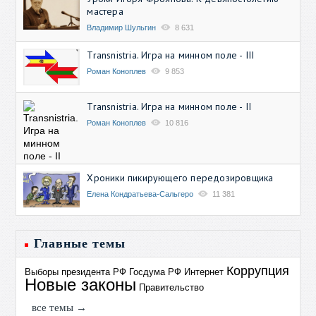
мастера
Владимир Шульгин
8 631
Transnistria. Игра на минном поле - III
Роман Коноплев
9 853
Transnistria. Игра на минном поле - II
Роман Коноплев
10 816
Хроники пикирующего передозировщика
Елена Кондратьева-Сальгеро
11 381
Главные темы
Коррупция
Выборы президента РФ
Госдума РФ
Интернет
Новые законы
Правительство
все темы →