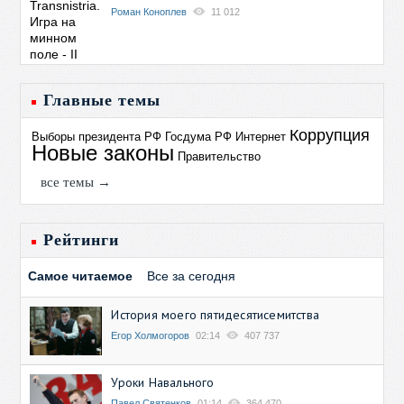
Роман Коноплев
11 012
Главные темы
Коррупция
Выборы президента РФ
Госдума РФ
Интернет
Новые законы
Правительство
все темы →
Рейтинги
Самое читаемое
Все за сегодня
История моего пятидесятисемитства
Егор Холмогоров
02:14
407 737
Уроки Навального
Павел Святенков
01:14
364 470