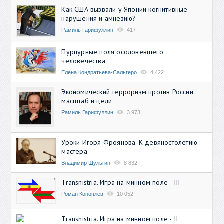
Как США вызвали у Японии когнитивные
нарушения и амнезию?
Рамиль Гарифуллин
417
Пурпурные поля осоловевшего
человечества
Елена Кондратьева-Сальгеро
4 422
Экономический терроризм против России:
масштаб и цели
Рамиль Гарифуллин
3 973
Уроки Игоря Фроянова. К девяностолетию
мастера
Владимир Шульгин
8 832
Transnistria. Игра на минном поле - III
Роман Коноплев
10 052
Transnistria. Игра на минном поле - II