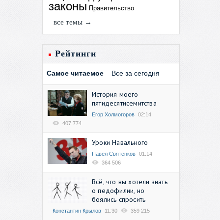
законы
Правительство
все темы →
Рейтинги
Самое читаемое
Все за сегодня
История моего
пятидесятисемитства
Егор Холмогоров
02:14
407 774
Уроки Навального
Павел Святенков
01:14
364 506
Всё, что вы хотели знать
о педофилии, но
боялись спросить
Константин Крылов
11:30
359 215