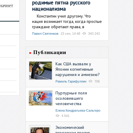
родимые пятна русского
 начнет
национализма
Константин учил другому. Что
нация возникает тогда, когда простые
граждане обретают права, в
Павел Святенков
23 сен, 14:48
343 243
Публикации
Как США вызвали у
Японии когнитивные
нарушения и амнезию?
Рамиль Гарифуллин
706
Пурпурные поля
осоловевшего
человечества
Елена Кондратьева-Сальгеро
4 541
Экономический
терроризм против