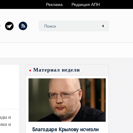
Реклама
Редакция АПН
Материал недели
ады и
ики и
Благодаря Крылову исчезли