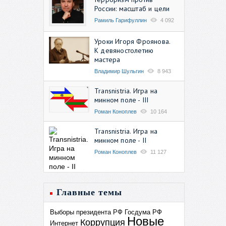
России: масштаб и цели
Рамиль Гарифуллин
4 092
Уроки Игоря Фроянова.
К девяностолетию
мастера
Владимир Шульгин
8 943
Transnistria. Игра на
минном поле - III
Роман Коноплев
10 164
Transnistria. Игра на
минном поле - II
Роман Коноплев
11 127
Главные темы
Выборы президента РФ
Госдума РФ
Новые
Коррупция
Интернет