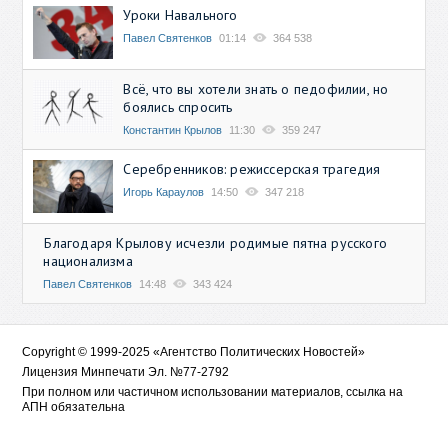
Уроки Навального
Павел Святенков
01:14
364 538
Всё, что вы хотели знать о педофилии, но
боялись спросить
Константин Крылов
11:30
359 247
Серебренников: режиссерская трагедия
Игорь Караулов
14:50
347 218
Благодаря Крылову исчезли родимые пятна русского
национализма
Павел Святенков
14:48
343 424
Copyright © 1999-2025 «Агентство Политических Новостей»
Лицензия Минпечати Эл. №77-2792
При полном или частичном использовании материалов, ссылка на
АПН обязательна