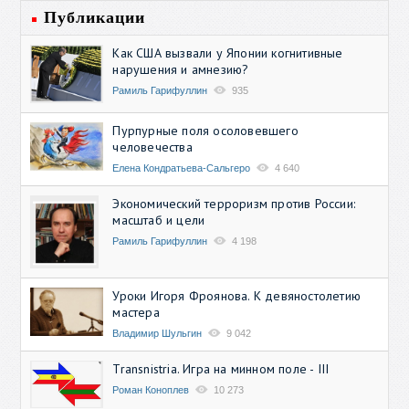
Публикации
Как США вызвали у Японии когнитивные
нарушения и амнезию?
Рамиль Гарифуллин
935
Пурпурные поля осоловевшего
человечества
Елена Кондратьева-Сальгеро
4 640
Экономический терроризм против России:
масштаб и цели
Рамиль Гарифуллин
4 198
Уроки Игоря Фроянова. К девяностолетию
мастера
Владимир Шульгин
9 042
Transnistria. Игра на минном поле - III
Роман Коноплев
10 273