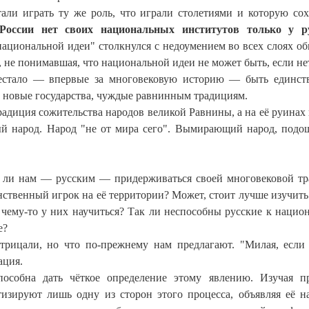
ли играть ту же роль, что играли столетиями и которую со
России нет своих национальных институтов только у р
ациональной идеи" столкнулся с недоумением во всех слоях об
, не понимавшая, что национальной идеи не может быть, если не
ерестало — впервые за многовековую историю — быть единс
сь новые государства, чуждые равнинным традициям.
радиция сожительства народов великой Равнины, а на её руинах
ый народ. Народ "не от мира сего". Вымирающий народ, под
оит ли нам — русским — придерживаться своей многовековой т
нственный игрок на её территории? Может, стоит лучше изучить
чему-то у них научиться? Так ли неспособны русские к нацио
е?
трицали, но что по-прежнему нам предлагают. "Милая, если
ация.
особна дать чёткое определение этому явлению. Изучая п
изируют лишь одну из сторон этого процесса, объявляя её н