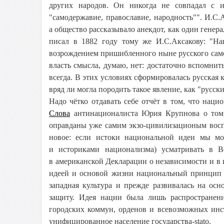
других народов. Он никогда не совпадал с и
"самодержавие, православие, народность"". И.С.
а общество рассказывало анекдот, как один генер
писал в 1882 году тому же И.С.Аксакову: "На
возрождением пришибленного ныне русского самос
власть смысла, думаю, нет: достаточно вспомнить
всегда. В этих условиях сформировалась русская к
вряд ли могла породить такое явление, как "русск
Надо чётко отдавать себе отчёт в том, что нац
Слова
антинационалиста Юрия Крупнова о том,
оправданы уже самим экзо-цивилизационым воспр
новое: если истоки национальной идеи мы м
и историками национализма) усматривать в 
в американской Декларации о независимости и в
идеей и основой жизни национальный принцип с
западная культура и прежде развивалась на ос
защиту. Идея нации была лишь распространен
городских коммун, орденов и всевозможных инс
унифицированное население государства-stato.