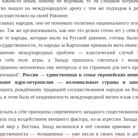
ала каким-то иным, никому не ведомым, то ли слишком хитрым
ство вышло на международную арену с тем же подходом к 
осуществляло на своей Равнине.
дельных народов, оно не понимало политики национального эг
. Так же организовывать, как оно это делало сотни лет у себя (
сли те народы, которые жили на Русской равнине, готовы были
сударственности, то народы за Карпатами привыкли жить иначе
шению международных проблем — классический случай "cu
ждом себе поле игры, а Западу пришлось считаться с мощ
вершенно непонятных ему интересах и по странным для него пр
пеизация".
Россия
—
единственная в семье европейских им
льное ядро-метрополия — колониальные страны и зав
нципу, рождённому традицией сосуществования народов на Во
ь, в этом была её неадекватность международной жизни и как сл
ускать к себе принципы современного западного существования
ла под воздействием внешнего фактора, из-за агрессии Запада 
ый мир у Востока. Запад вклинился в неё своими армиями и
дарственности — большевики — уже несли в своих умах и де