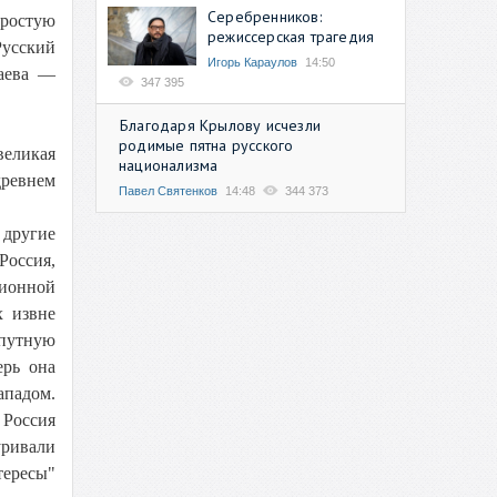
Серебренников:
простую
режиссерская трагедия
Русский
Игорь Караулов
14:50
даева —
347 395
Благодаря Крылову исчезли
родимые пятна русского
великая
национализма
древнем
Павел Святенков
14:48
344 373
 другие
Россия,
ционной
х извне
опутную
ерь она
ападом.
 Россия
уривали
тересы"