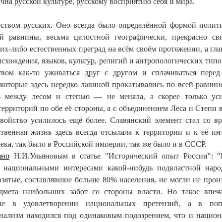
вучна русской культуре, русскому восприятию себя и мира.
арством русских. Оно всегда было определённой формой полит
ой равнины, весьма целостной географически, прекрасно св
их-либо естественных преград на всём своём протяжении, а гл
схождения, языков, культур, религий и антропологических типо
вом как-то уживаться друг с другом и сплачиваться пере
которые здесь нередко лавиной прокатывались по всей равнин
 между лесом и степью — не меняла, а скорее только ус
ерриторий по обе её стороны, а с объединением Леса и Степи 
свойство усилилось ещё более. Славянский элемент стал со в
твенная жизнь здесь всегда отсылала к территории и к её ин
 века, так было в Российской империи, так же было и в СССР.
ано
Н.И.Ульяновым в статье "Исторический опыт России": "
с национальными интересами какой-нибудь подвластной наро
 взятые, составлявшие больше 80% населения, не могли не прои
дмета наибольших забот со стороны власти. Но такое впеч
не в удовлетворении национальных претензий, а в поп
онализм находился под одинаковым подозрением, что и нацио