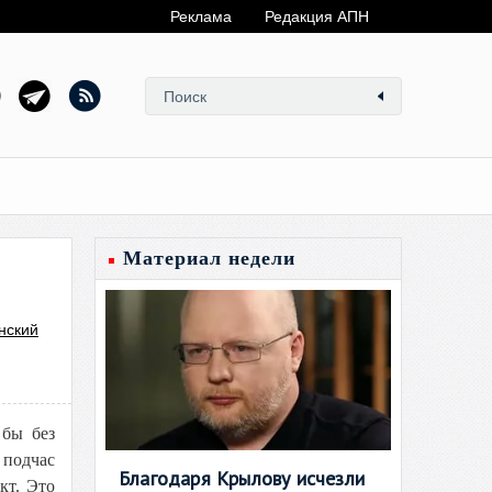
Реклама
Редакция АПН
Материал недели
нский
 бы без
 подчас
Благодаря Крылову исчезли
кт. Это