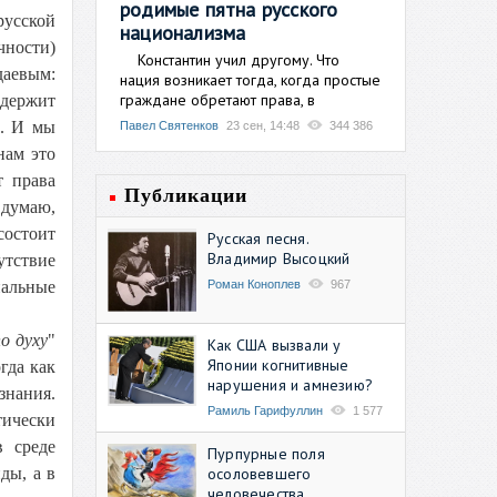
родимые пятна русского
русской
национализма
чности)
Константин учил другому. Что
аевым:
нация возникает тогда, когда простые
граждане обретают права, в
одержит
а. И мы
Павел Святенков
23 сен, 14:48
344 386
нам это
т права
Публикации
думаю,
состоит
Русская песня.
Владимир Высоцкий
утствие
Роман Коноплев
967
нальные
о духу
"
Как США вызвали у
Японии когнитивные
гда как
нарушения и амнезию?
знания.
Рамиль Гарифуллин
1 577
тически
в среде
Пурпурные поля
осоловевшего
ды, а в
человечества