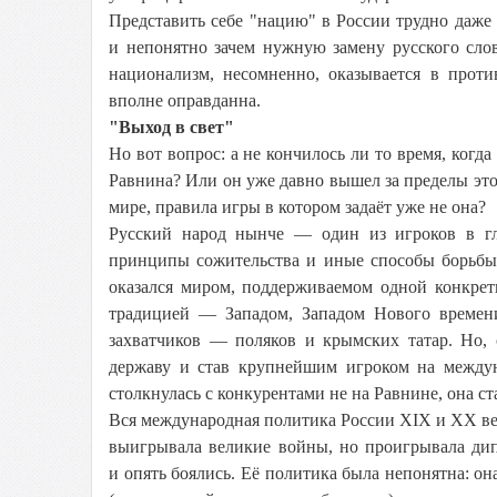
Представить себе "нацию" в России трудно даже 
и непонятно зачем нужную замену русского сло
национализм, несомненно, оказывается в прот
вполне оправданна.
"Выход в свет"
Но вот вопрос: а не кончилось ли то время, когд
Равнина? Или он уже давно вышел за пределы это
мире, правила игры в котором задаёт уже не она?
Русский народ нынче — один из игроков в гло
принципы сожительства и иные способы борьбы 
оказался миром, поддерживаемом одной конкрет
традицией — Западом, Западом Нового времен
захватчиков — поляков и крымских татар. Но,
державу и став крупнейшим игроком на междун
столкнулась с конкурентами не на Равнине, она с
Вся международная политика России XIX и XX век
выигрывала великие войны, но проигрывала дип
и опять боялись. Её политика была непонятна: о