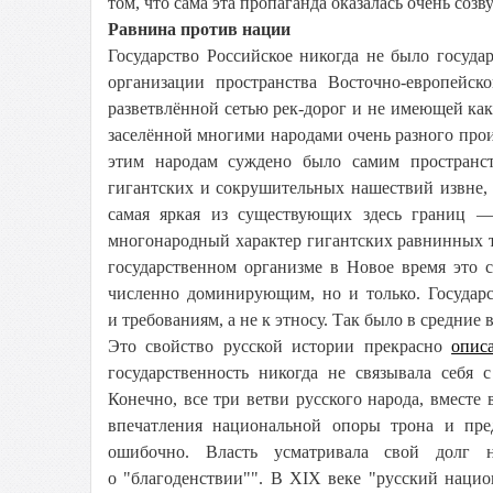
том, что сама эта пропаганда оказалась очень соз
Равнина против нации
Государство Российское никогда не было госуд
организации пространства Восточно-европейск
разветвлённой сетью рек-дорог и не имеющей как
заселённой многими народами очень разного прои
этим народам суждено было самим пространст
гигантских и сокрушительных нашествий извне, 
самая яркая из существующих здесь границ —
многонародный характер гигантских равнинных т
государственном организме в Новое время это 
численно доминирующим, но и только. Государс
и требованиям, а не к этносу. Так было в средние
Это свойство русской истории прекрасно
опис
государственность никогда не связывала себя 
Конечно, все три ветви русского народа, вместе
впечатления национальной опоры трона и пре
ошибочно. Власть усматривала свой долг 
о "благоденствии"". В XIX веке "русский наци