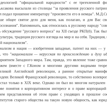
деологией "официальной народности" с ее трехчленной ф
Аксакова высылали из столицы "за проявления русского патрио
ал подал прошение императору "произвести его в немцы". М.Д.С
ше общее святое дело для меня, как полагаю, и для Вас св
ознания". Напоминать, как относилась к русскому народу "сов
 обсуждение "русского вопроса" на XII съезде РКП(б). Так был
ультура, традиция русского взгляда на мир и на себя. Традиция, 
ий национализм".
ионализм и нация — изобретения западные, патент на них — у 
 что "
национализм — нерусская по происхождению и духу ид
иятием Западного мира. Там, правда, это явление тоже сравн
ожем (вместе с Г.Коном и многими другими видными теоре
Великой Английской революции, а ранние открытые манифе
 идеях Великой Французской революции, то собственно всеевро
тал только в XIX веке. Однако он был во многом натурален 
нове понятия о корпоративном интересе и о праве корпораций
ием представления об этом праве с уходящих в прошлое со
титутов старого общества на такую новую общность, как юри