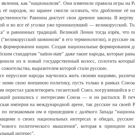
о явления, как "национализм". Они изменили правила игры на Р
 её народов, но заранее смогли осознать, что дробление её н
рственности: Равнина диктует свои древние законы. В жертву
шой и во все её уголки уже проникнувший — великорусский. То
ха" и равнинных традиций. Великий Ленин тогда изрёк, что п
("великорусский шовинизм" в его терминологии), и русские ок
 в формировании нации. Создав национальные формирования дл
йским стандартам "nation-state" даже такие народы, которые рань
динили их в новый государственный колосс, сплотить которы
сожительства, выразителем которой стали русские.
все нерусские народы научились жить своими нациями, различа
с ними свою внешнюю политику, пусть только в рамках Союза
ам перестал удовлетворять гигантский Союз, погрузившийся в с
наций разошлись с интересами Союза — и он распался. В пе
йская империя на международной арене, так русские на своей 
ют по незнакомым им и пришедшим с далёкого Запада "национ
чащими о своих национальных интересах и обидах, русские
нового политического мышления", которая в принципе ис
альный интерес".