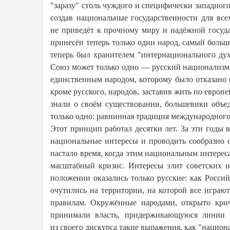
"заразу" столь чуждого и специфически западног
создав национальные государственности для всех
не приведёт к прочному миру и надёжной госуда
принесён теперь только один народ, самый боль
теперь был хранителем "интернационального ду
Союз может только одно — русский национализм 
единственным народом, которому было отказано
кроме русского, народов, заставив жить по европе
знали о своём существовании, большевики объе
только одно: равнинная традиция международного 
Этот принцип работал десятки лет. За эти годы 
национальные интересы и проводить сообразно 
настало время, когда этим национальным интерес
масштабный кризис. Интересы элит советских 
положении оказались только русские: как Росси
очутились на территории, на которой все игра
правилам. Окружённые народами, открыто кри
принимали власть, придерживающуюся линии "
из своего дискурса такие выражения, как "национ