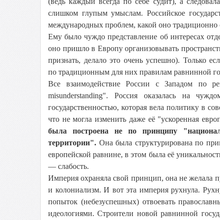
(ведь каждый всегда по себе судит), а следов
слишком глупым умыслам. Российское государ
международных проблем, какой оно традиционно 
Ему было чуждо представление об интересах от
оно пришло в Европу организовывать пространство
признать, делало это очень успешно). Только е
по традиционным для них правилам равнинной го
Все взаимодействие России с Западом по ре
misunderstanding". Россия оказалась на чу
государственностью, которая вела политику в со
что не могла изменить даже её "ускоренная евро
была построена не по принципу "национа
территории".
Она была структурирована по при
европейской равнине, в этом была её уникальност
— слабость.
Империя охраняла свой принцип, она не желала п
и колониализм. И вот эта империя рухнула. Рухну
попыток (небезуспешных) отвоевать православн
идеологиями. Строители новой равнинной госу