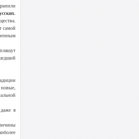
хранили
усских
.
щества.
т самой
твенным
 пляшут
ошедший
радиции
 новые,
нальной
 даже я
ричины
аиболее