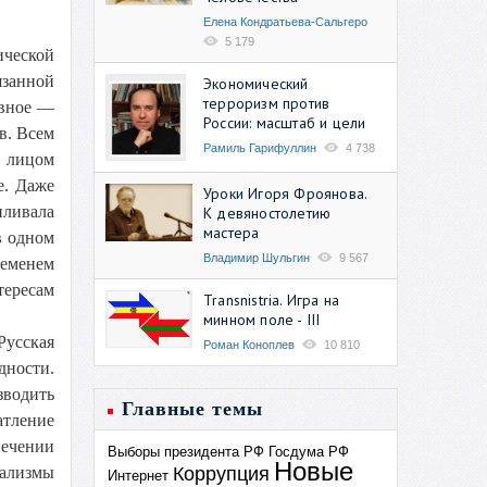
Елена Кондратьева-Сальгеро
5 179
ической
язанной
Экономический
терроризм против
авное —
России: масштаб и цели
в. Всем
Рамиль Гарифуллин
4 738
д лицом
е. Даже
Уроки Игоря Фроянова.
иливала
К девяностолетию
мастера
в одном
Владимир Шульгин
9 567
ременем
тересам
Transnistria. Игра на
минном поле - III
Русская
Роман Коноплев
10 810
дности.
зводить
Главные темы
атление
ечении
Выборы президента РФ
Госдума РФ
Новые
Коррупция
нализмы
Интернет