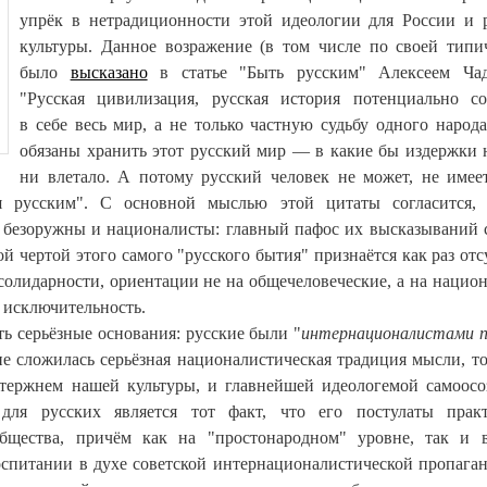
упрёк в нетрадиционности этой идеологии для России и 
культуры. Данное возражение (в том числе по своей типи
было
высказано
в статье "Быть русским" Алексеем Чад
"Русская цивилизация, русская история потенциально с
в себе весь мир, а не только частную судьбу одного народ
обязаны хранить этот русский мир — в какие бы издержки 
ни влетало. А потому русский человек не может, не имее
я русским". С основной мыслью этой цитаты согласится, 
о безоружны и националисты: главный пафос их высказываний 
й чертой этого самого "русского бытия" признаётся как раз отс
олидарности, ориентации не на общечеловеческие, а на нацио
 исключительность.
сть серьёзные основания: русские были "
интернационалистами п
 не сложилась серьёзная националистическая традиция мысли, то
стержнем нашей культуры, и главнейшей идеологемой самоосо
для русских является тот факт, что его постулаты прак
щества, причём как на "простонародном" уровне, так и 
оспитании в духе советской интернационалистической пропаган