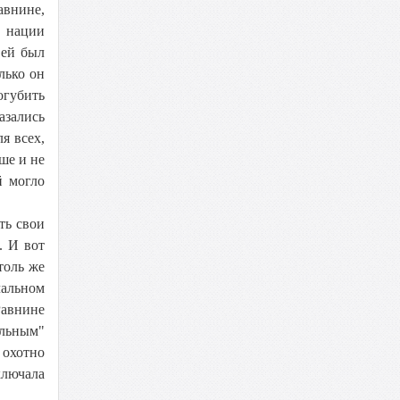
авнине,
а нации
 ей был
лько он
огубить
азались
я всех,
ше и не
й могло
ть свои
. И вот
толь же
чальном
Равнине
альным"
 охотно
ключала