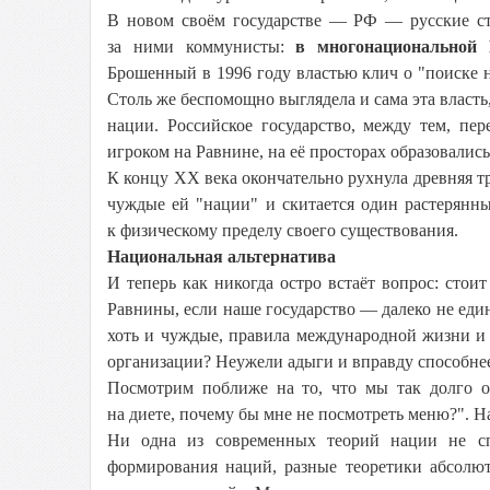
В новом своём государстве — РФ — русские ста
за ними коммунисты:
в многонациональной 
Брошенный в 1996 году властью клич о "поиске н
Столь же беспомощно выглядела и сама эта власть
нации. Российское государство, между тем, п
игроком на Равнине, на её просторах образовали
К концу ХХ века окончательно рухнула древняя т
чуждые ей "нации" и скитается один растерянн
к физическому пределу своего существования.
Национальная альтернатива
И теперь как никогда остро встаёт вопрос: ст
Равнины, если наше государство — далеко не еди
хоть и чуждые, правила международной жизни и 
организации? Неужели адыги и вправду способне
Посмотрим поближе на то, что мы так долго о
на диете, почему бы мне не посмотреть меню?". Н
Ни одна из современных теорий нации не сп
формирования наций, разные теоретики абсолют