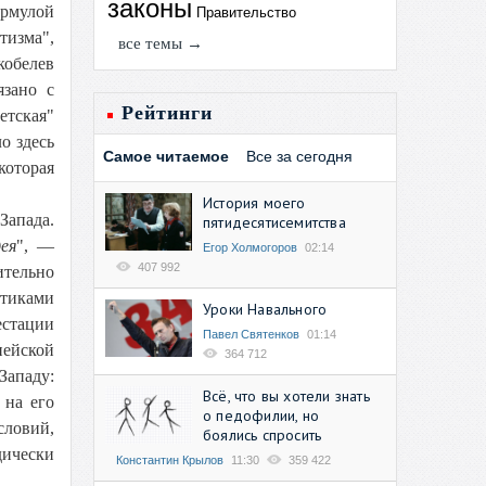
законы
ормулой
Правительство
тизма",
все темы →
кобелев
язано с
Рейтинги
етская"
о здесь
Самое читаемое
Все за сегодня
которая
История моего
Запада.
пятидесятисемитства
ея
", —
Егор Холмогоров
02:14
407 992
ительно
тиками
Уроки Навального
стации
Павел Святенков
01:14
пейской
364 712
Западу:
Всё, что вы хотели знать
 на его
о педофилии, но
словий,
боялись спросить
дически
Константин Крылов
11:30
359 422