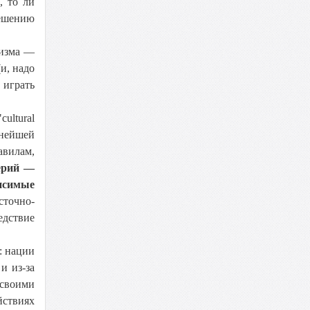
, то ли
решению
оизма —
и, надо
 играть
.
ltural
нейшей
авилам,
перий —
исимые
сточно-
едствие
: нации
и из-за
 своими
йствиях