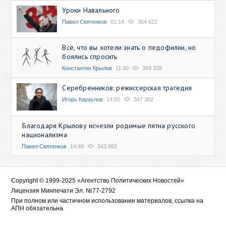
Уроки Навального
Павел Святенков
01:14
364 622
Всё, что вы хотели знать о педофилии, но
боялись спросить
Константин Крылов
11:30
359 328
Серебренников: режиссерская трагедия
Игорь Караулов
14:50
347 302
Благодаря Крылову исчезли родимые пятна русского
национализма
Павел Святенков
14:48
343 882
Copyright © 1999-2025 «Агентство Политических Новостей»
Лицензия Минпечати Эл. №77-2792
При полном или частичном использовании материалов, ссылка на
АПН обязательна