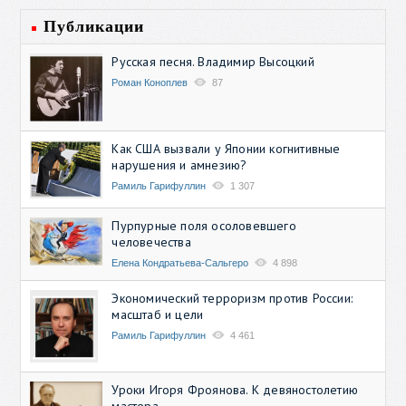
Публикации
Русская песня. Владимир Высоцкий
Роман Коноплев
87
Как США вызвали у Японии когнитивные
нарушения и амнезию?
Рамиль Гарифуллин
1 307
Пурпурные поля осоловевшего
человечества
Елена Кондратьева-Сальгеро
4 898
Экономический терроризм против России:
масштаб и цели
Рамиль Гарифуллин
4 461
Уроки Игоря Фроянова. К девяностолетию
мастера