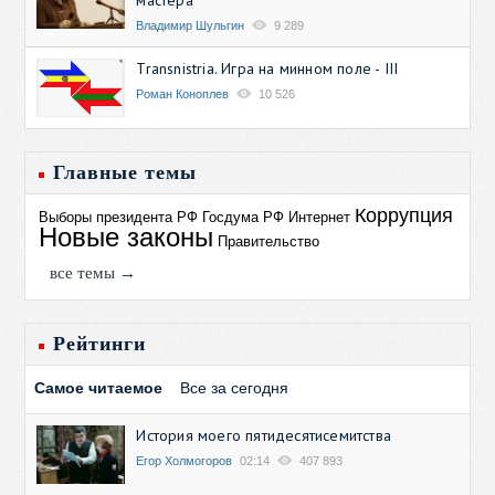
Владимир Шульгин
9 289
Transnistria. Игра на минном поле - III
Роман Коноплев
10 526
Главные темы
Коррупция
Выборы президента РФ
Госдума РФ
Интернет
Новые законы
Правительство
все темы →
Рейтинги
Самое читаемое
Все за сегодня
История моего пятидесятисемитства
Егор Холмогоров
02:14
407 893