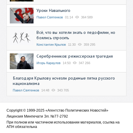
Уроки Навального
Павел Святенков
01:14
364 589
Всё, что вы хотели знать о педофилии, но
боялись спросить
Константин Крылов
11:30
359 295
Серебренников: режиссерская трагедия
Игорь Караулов
14:50
347 266
Благодаря Крылову исчезли родимые пятна русского
национализма
Павел Святенков
14:48
343 705
Copyright © 1999-2025 «Агентство Политических Новостей»
Лицензия Минпечати Эл. №77-2792
При полном или частичном использовании материалов, ссылка на
АПН обязательна