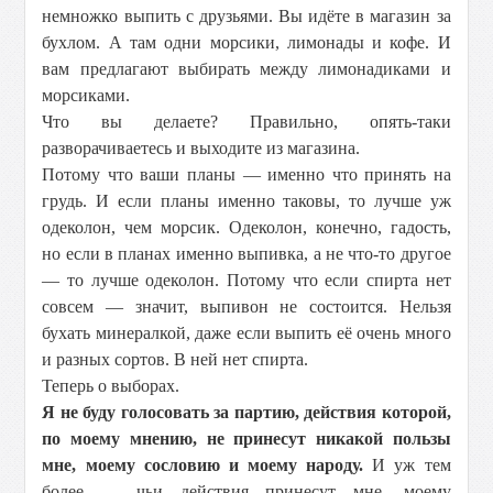
немножко выпить с друзьями. Вы идёте в магазин за
бухлом. А там одни морсики, лимонады и кофе. И
вам предлагают выбирать между лимонадиками и
морсиками.
Что вы делаете? Правильно, опять-таки
разворачиваетесь и выходите из магазина.
Потому что ваши планы — именно что принять на
грудь. И если планы именно таковы, то лучше уж
одеколон, чем морсик. Одеколон, конечно, гадость,
но если в планах именно выпивка, а не что-то другое
— то лучше одеколон. Потому что если спирта нет
совсем — значит, выпивон не состоится. Нельзя
бухать минералкой, даже если выпить её очень много
и разных сортов. В ней нет спирта.
Теперь о выборах.
Я не буду голосовать за партию, действия которой,
по моему мнению, не принесут никакой пользы
мне, моему сословию и моему народу.
И уж тем
более — чьи действия принесут мне, моему