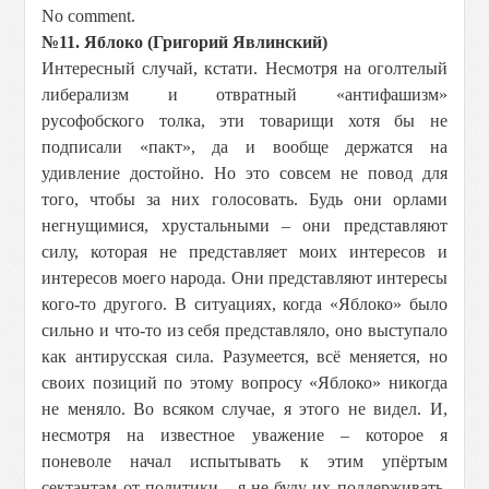
No comment.
№11. Яблоко (Григорий Явлинский)
Интересный случай, кстати. Несмотря на оголтелый
либерализм и отвратный «антифашизм»
русофобского толка, эти товарищи хотя бы не
подписали «пакт», да и вообще держатся на
удивление достойно. Но это совсем не повод для
того, чтобы за них голосовать. Будь они орлами
негнущимися, хрустальными – они представляют
силу, которая не представляет моих интересов и
интересов моего народа. Они представляют интересы
кого-то другого. В ситуациях, когда «Яблоко» было
сильно и что-то из себя представляло, оно выступало
как антирусская сила. Разумеется, всё меняется, но
своих позиций по этому вопросу «Яблоко» никогда
не меняло. Во всяком случае, я этого не видел. И,
несмотря на известное уважение – которое я
поневоле начал испытывать к этим упёртым
сектантам от политики – я не буду их поддерживать.