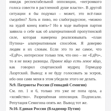
имидж респектабельной оппозиции, «негромкого
голоса совести в растленной душе власти». В другой
ситуации я бы подумал – может, это всё-таки
съедобно? Хоть и пиво, но слабоградусное, «можно
на худой конец взять»? Но в ходе выборов партия
заявила о себе как об альтернативной пропутинской
силе, которая намерена реализовывать «план
Путина» альтернативным способом. Я доверяю
людям и их словам. Если это то же самое, что
«ЕдРо», интересное только тем, что оно – не «ЕдРо»,
то я не вижу разницы.
Правое яйцо есть левое яйцо,
как говорил спартанский мудрец Гермодор
Лаэртский. Вывод: я не буду голосовать за эсеров,
ибо они сами меня в этом убедили этого не делать.
№9. Патриоты России (Геннадий Семигин)
См. пп. 1 и 6, только это уже не попа орла, а
«хозяйство». Разрешённая оппозиция. Подписали.
Репутация Семигина опять же. Вывод тот же.
№10. Единая Россия (Владимир Путин)