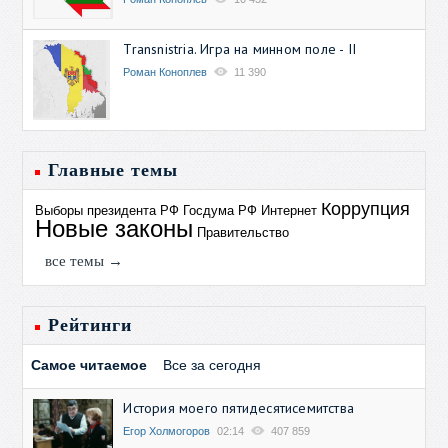
Transnistria. Игра на минном поле - II
Роман Коноплев
11 390
Главные темы
Коррупция
Выборы президента РФ
Госдума РФ
Интернет
Новые законы
Правительство
все темы →
Рейтинги
Самое читаемое
Все за сегодня
История моего пятидесятисемитства
Егор Холмогоров
02:14
407 859