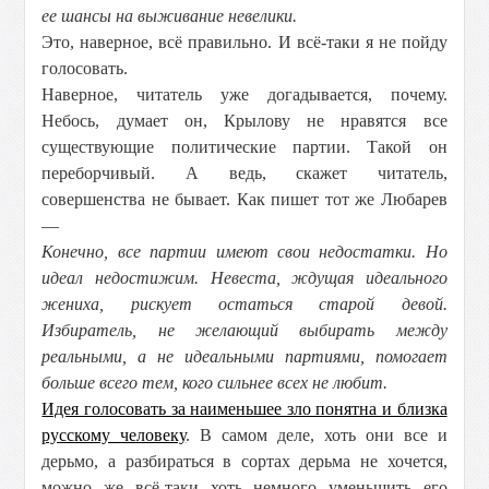
ее шансы на выживание невелики.
Это, наверное, всё правильно. И всё-таки я не пойду
голосовать.
Наверное, читатель уже догадывается, почему.
Небось, думает он, Крылову не нравятся все
существующие политические партии. Такой он
переборчивый. А ведь, скажет читатель,
совершенства не бывает. Как пишет тот же Любарев
—
Конечно, все партии имеют свои недостатки. Но
идеал недостижим. Невеста, ждущая идеального
жениха, рискует остаться старой девой.
Избиратель, не желающий выбирать между
реальными, а не идеальными партиями, помогает
больше всего тем, кого сильнее всех не любит.
Идея голосовать за наименьшее зло понятна и близка
русскому человеку
. В самом деле, хоть они все и
дерьмо, а разбираться в сортах дерьма не хочется,
можно же всё-таки хоть немного уменьшить его