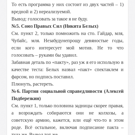
То есть программа у них состоит из двух частей – 1)
вредной и 2) нереализуемой.
Вывод: голосовать за такое я не буду.
№5. Союз Правых Сил (Никита Белых)
См. пункт 2, только помножить на сто. Гайдар, мля,
Чубайс, мля. Незабудунепрощу девяностые годы,
если кого интересует мой мотив. Не то что
голосовать – руками бы удавил.
Забавная деталь по «пакту», раз уж я его использую в
качестве теста: Белых назвал «пакт» спектаклем и
фарсом, но подпись поставил.
Плюнуть, растереть.
№6. Партия социальной справедливости (Алексей
Подберезкин)
См. пункт 1, только половина задницы скорее правая,
а возрождать собираются они не колхозы, а
советскую армию, кажется, или ещё что-то в этом
роде. Всё остальное, включая подписание пакта –
туда же. Вывод тот же.