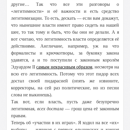
другие… Так что все эти разговоры о
«легитимности» и её важности и есть средство
легитимизации. То есть, дескать — если вам докажут,
что нынешние власти имеют право сидеть на нашей
шее, то так тому и быть, что бы они не делали. А я
вот считаю, что легитимность власти определяется её
действиями. Англичане, например, уж на что
формалисты и крючкотворы, за буковку закона
удавятся, а и то поступили с законным королём
Эдуардом II
самым некрасивым образом
, несмотря на
всю его легитимность. Потому что этот пидор всех
достал своей пидарасией (опять же извините,
корректоры, на сей раз политические, но из песни
слова не выкинешь).
Так вот, если власть, пусть даже безупречно
легитимная,
всех достала
— грош цена её законным
правам.
Теперь об «участии в их играх». Я ходил на все «их»
выборы — начиная с первых ельцинских и кончая