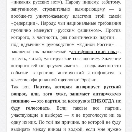
«никаких русских нет»). Народу нищему, забитому,
запуганному, стремительно вымирающему — а
вообще-то уничтожаемому властями этой самой
«федерации». Народу, чьи национальные требования
публично именуют «русским фашизмом». Против
которого, в частности, ряд политических партий —
под вдумчивым руководством «Единой России» —
заключил так называемый «
антифашистский пакт
»,
то есть, читай, «антирусское соглашение». Значение
которого сейчас преуменьшается – а ведь именно это
событие закрепило антирусский антифашизм в
качестве официальной идеологии Эрефии.
Так вот.
Партия, которая игнорирует русский
вопрос, или, того хуже, занимает антирусскую
позицию — это партия, за которую я НИКОГДА не
буду голосовать.
Если таковы все партии,
участвующие в выборах — я не проголосую ни за
одну из них. По той же причине, по которой не буду
выбирать между вином и водкой, если мне нужно