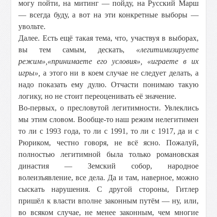
могу пойти, на митинг — пойду, на Русский Марш
— всегда буду, а вот на эти конкретные выборы —
увольте.
Далее. Есть ещё такая тема, что, участвуя в выборах,
вы тем самым, дескать,
«легитимизируете
режим»,
«принимаете его условия», «играете в их
игры»,
а этого ни в коем случае не следует делать, а
надо показать ему дулю. Отчасти понимаю такую
логику, но не стоит переоценивать её значение.
Во-первых, о пресловутой легитимности. Увлеклись
мы этим словом. Вообще-то наш режим нелегитимен
то ли с 1993 года, то ли с 1991, то ли с 1917, да и с
Рюриком, честно говоря, не всё ясно. Пожалуй,
полностью легитимной была только романовская
династия — Земский собор, народное
волеизъявление, все дела. Да и там, наверное, можно
сыскать нарушения. С другой стороны, Гитлер
пришёл к власти вполне законным путём — ну, или,
во всяком случае, не менее законным, чем многие