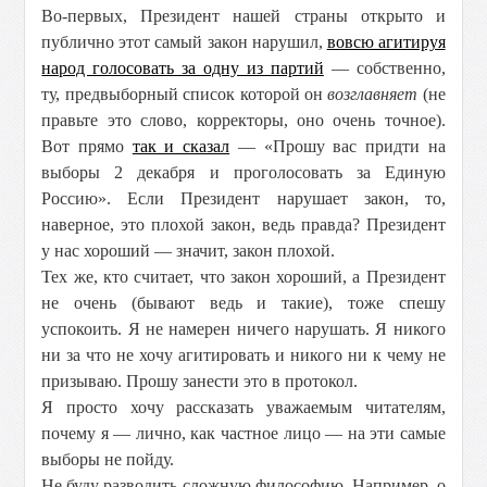
Во-первых, Президент нашей страны открыто и
публично этот самый закон нарушил,
вовсю агитируя
народ голосовать за одну из партий
— собственно,
ту, предвыборный список которой он
возглавняет
(не
правьте это слово, корректоры, оно очень точное).
Вот прямо
так и сказал
— «Прошу вас придти на
выборы 2 декабря и проголосовать за Единую
Россию». Если Президент нарушает закон, то,
наверное, это плохой закон, ведь правда? Президент
у нас хороший — значит, закон плохой.
Тех же, кто считает, что закон хороший, а Президент
не очень (бывают ведь и такие), тоже спешу
успокоить. Я не намерен ничего нарушать. Я никого
ни за что не хочу агитировать и никого ни к чему не
призываю. Прошу занести это в протокол.
Я просто хочу рассказать уважаемым читателям,
почему я — лично, как частное лицо — на эти самые
выборы не пойду.
Не буду разводить сложную философию. Например, о