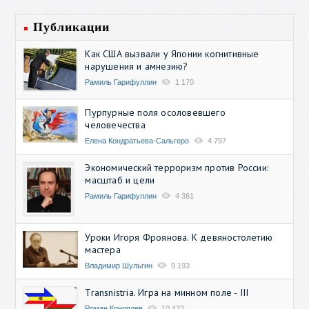
Публикации
Как США вызвали у Японии когнитивные
нарушения и амнезию?
Рамиль Гарифуллин
1 170
Пурпурные поля осоловевшего
человечества
Елена Кондратьева-Сальгеро
4 797
Экономический терроризм против России:
масштаб и цели
Рамиль Гарифуллин
4 361
Уроки Игоря Фроянова. К девяностолетию
мастера
Владимир Шульгин
9 193
Transnistria. Игра на минном поле - III
Роман Коноплев
10 432