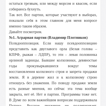
остаться трезвым, или между морсом и квасом, если
собираюсь бухнуть.
Так вот. Все партии, которые участвуют в выборах,
показали себя в этом главном для меня вопросе
именно таким образом.
Давайте посмотрим.
№1. Аграрная партия (Владимир Плотников)
Псевдооппозиция. Если нашу псевдооппозицию
представить как двуглавого орла (белая голова –
КПРФ, рыжая – ЛДПР), то эти – левая половинка
орлиной задницы. Бывшие колхозники, девяностые
годы прокувыркавшиеся вокруг темы
восстановления колхозного строя и запрета продажи
земли. Я в деревне жил и к колхозному строю
отношусь без уважения. По поводу продажи земли
есть разные мнения, но сейчас эта тема вообще
закрыта, нет её. Нет и партии. Программы тоже нет.
В Думе по всем важнейшим вопросам поддерживала
Путина. Русское движение не поддерживает.