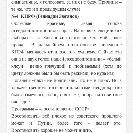
симпатичны, я голосовать за них не буду. Причины –
те же, что и в предыдущем случае.
№4. КПРФ (Геннадий Зюганов)
Облезлые красные, левая голова
псевдооппозиционного орла. На первых ельцинских
выборах я за Зюганова голосовал. Он мой голос
продал. В дальнейшем политическое поведение
КПРФ менялось от плохого к худшему. Сейчас это
одна из двух голов нашей псевдооппозиции – «белый
клоун», вечно плачущий и побиваемый (хотя по
цвету должны были бы быть рыжими, но куда им).
Поганый «пакт» не подписали, что им в плюс. Но в
злокачественном интернационализме неоднократно
были замечены, плюс, опять же, опора на советское
наследие.
Программа – «восстановление СССР».
Восстановить всё плохое из советского прошлого
может и Путин, более того – делает это.
Восстановить хорошее не может никто.