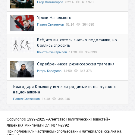
Егор Холмогоров
02:14
407 970
Уроки Навального
Павел Святенков
01:14
364 690
Всё, что вы хотели знать о педофилии, но
боялись спросить
Константин Крылов
11:30
359 399
Серебренников: режиссерская трагедия
Игорь Караулов
14:50
347 373
Благодаря Крылову исчезли родимые пятна русского
национализма
Павел Святенков
14:48
344 246
Copyright © 1999-2025 «Агентство Политических Новостей»
Лицензия Минпечати Эл. №77-2792
При полном или частичном использовании материалов, ссылка на