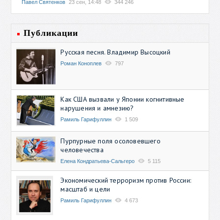
Павел Святенков
23 сен, 14:48
344 246
Публикации
Русская песня. Владимир Высоцкий
Роман Коноплев
797
Как США вызвали у Японии когнитивные
нарушения и амнезию?
Рамиль Гарифуллин
1 509
Пурпурные поля осоловевшего
человечества
Елена Кондратьева-Сальгеро
5 115
Экономический терроризм против России:
масштаб и цели
Рамиль Гарифуллин
4 673