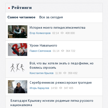
Рейтинги
Самое читаемое
Все за сегодня
История моего пятидесятисемитства
Егор Холмогоров
02:14
408 000
Уроки Навального
Павел Святенков
01:14
364 722
Всё, что вы хотели знать о педофилии, но
боялись спросить
Константин Крылов
11:30
359 432
Серебренников: режиссерская трагедия
Игорь Караулов
14:50
347 405
Благодаря Крылову исчезли родимые пятна русского
национализма