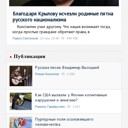
Благодаря Крылову исчезли родимые пятна
русского национализма
Константин учил другому. Что нация возникает тогда,
когда простые граждане обретают права, в
Павел Святенков
23 сен, 14:48
344 436
Публикации
Русская песня. Владимир Высоцкий
Роман Коноплев
1 039
Как США вызвали у Японии когнитивные
нарушения и амнезию?
Рамиль Гарифуллин
1 617
Пурпурные поля осоловевшего
человечества