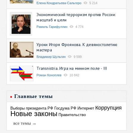
Елена Кондратьева-Сальгеро
5 214
Экономический терроризм против России:
масштаб и цели
Рамиль Гарифуллин
4 774
Уроки Игоря Фроянова. К девяностолетию
мастера
Владимир Шульгин
9 599
Transnistria. Игра на минном поле - III
Роман Коноплев
10 842
Главные темы
Коррупция
Выборы президента РФ
Госдума РФ
Интернет
Новые законы
Правительство
все темы →