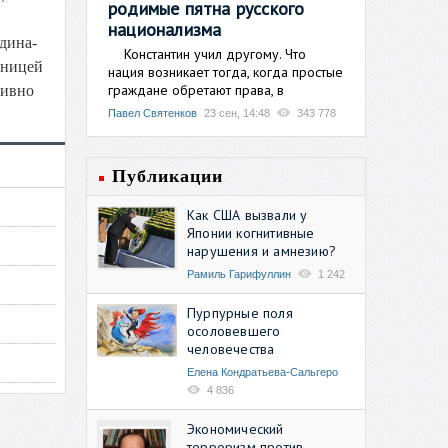
родимые пятна русского
национализма
одина-
Константин учил другому. Что
дницей
нация возникает тогда, когда простые
граждане обретают права, в
тивно
Павел Святенков
23 сен, 14:48
343 778
Публикации
Как США вызвали у
Японии когнитивные
нарушения и амнезию?
Рамиль Гарифуллин
1 242
Пурпурные поля
осоловевшего
человечества
Елена Кондратьева-Сальгеро
4 836
Экономический
терроризм против