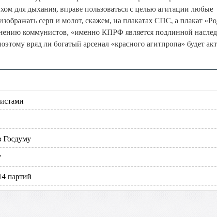
ухом для дыхания, вправе пользоваться с целью агитации любые
изображать серп и молот, скажем, на плакатах СПС, а плакат «Р
о мнению коммунистов, «именно КПРФ является подлинной насле
оэтому вряд ли богатый арсенал «красного агитпропа» будет ак
нистами
в Госдуму
"
14 партий