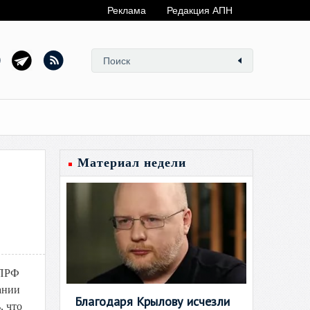
Реклама
Редакция АПН
Материал недели
КПРФ
ании
Благодаря Крылову исчезли
, что