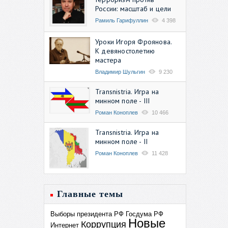
России: масштаб и цели
Рамиль Гарифуллин
4 398
Уроки Игоря Фроянова.
К девяностолетию
мастера
Владимир Шульгин
9 230
Transnistria. Игра на
минном поле - III
Роман Коноплев
10 466
Transnistria. Игра на
минном поле - II
Роман Коноплев
11 428
Главные темы
Выборы президента РФ
Госдума РФ
Новые
Коррупция
Интернет