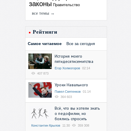
законы
Правительство
все темы →
Рейтинги
Самое читаемое
Все за сегодня
История моего
пятидесятисемитства
Егор Холмогоров
02:14
407 873
Уроки Навального
Павел Святенков
01:14
364 603
Всё, что вы хотели знать
о педофилии, но
боялись спросить
Константин Крылов
11:30
359 308