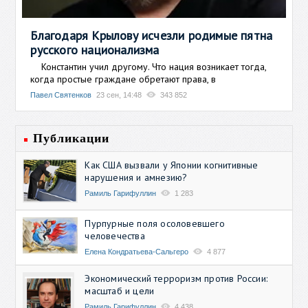
Благодаря Крылову исчезли родимые пятна
русского национализма
Константин учил другому. Что нация возникает тогда,
когда простые граждане обретают права, в
Павел Святенков
23 сен, 14:48
343 852
Публикации
Как США вызвали у Японии когнитивные
нарушения и амнезию?
Рамиль Гарифуллин
1 283
Пурпурные поля осоловевшего
человечества
Елена Кондратьева-Сальгеро
4 877
Экономический терроризм против России:
масштаб и цели
Рамиль Гарифуллин
4 438