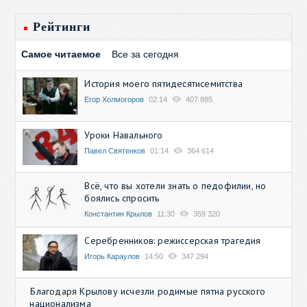
Рейтинги
Самое читаемое
Все за сегодня
История моего пятидесятисемитства
Егор Холмогоров
02:14
407 885
Уроки Навального
Павел Святенков
01:14
364 614
Всё, что вы хотели знать о педофилии, но
боялись спросить
Константин Крылов
11:30
359 320
Серебренников: режиссерская трагедия
Игорь Караулов
14:50
347 294
Благодаря Крылову исчезли родимые пятна русского
национализма