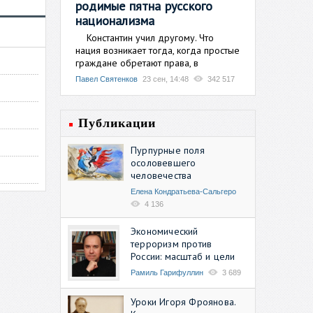
родимые пятна русского
национализма
Константин учил другому. Что
нация возникает тогда, когда простые
граждане обретают права, в
Павел Святенков
23 сен, 14:48
342 517
Публикации
Пурпурные поля
осоловевшего
человечества
Елена Кондратьева-Сальгеро
4 136
Экономический
терроризм против
России: масштаб и цели
Рамиль Гарифуллин
3 689
Уроки Игоря Фроянова.