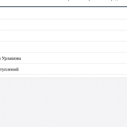
я Урлашова
ступлений