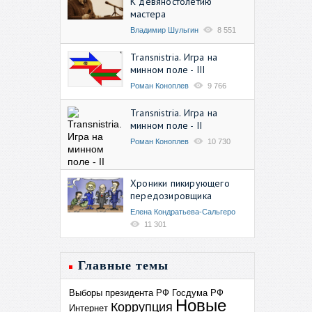
К девяностолетию
мастера
Владимир Шульгин
8 551
Transnistria. Игра на
минном поле - III
Роман Коноплев
9 766
Transnistria. Игра на
минном поле - II
Роман Коноплев
10 730
Хроники пикирующего
передозировщика
Елена Кондратьева-Сальгеро
11 301
Главные темы
Выборы президента РФ
Госдума РФ
Новые
Коррупция
Интернет