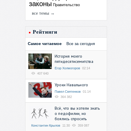
законы
Правительство
все темы →
Рейтинги
Самое читаемое
Все за сегодня
История моего
пятидесятисемитства
Егор Холмогоров
02:14
407 640
Уроки Навального
Павел Святенков
01:14
364 382
Всё, что вы хотели знать
о педофилии, но
боялись спросить
Константин Крылов
11:30
359 087