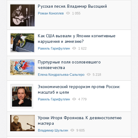
Русская песня. Владимир Высоцкий
Роман Коноплев
1 055
Как США вызвали у Японии когнитивные
нарушения и амнезию?
Рамиль Гарифуллин
1 622
Пурпурные поля осоловевшего
человечества
Елена Кондратьева-Сальгеро
5 218
Экономический терроризм против России:
масштаб и цели
Рамиль Гарифуллин
4 779
Уроки Игоря Фроянова. К девяностолетию
мастера
Владимир Шульгин
9 605