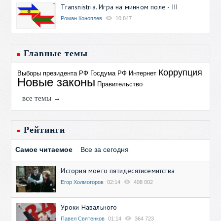
Transnistria. Игра на минном поле - III
Роман Коноплев
10 847
Главные темы
Коррупция
Выборы президента РФ
Госдума РФ
Интернет
Новые законы
Правительство
все темы →
Рейтинги
Самое читаемое
Все за сегодня
История моего пятидесятисемитства
Егор Холмогоров
02:14
408 002
Уроки Навального
Павел Святенков
01:14
364 723