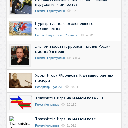
нарушения и амнезию?
Рамиль Гарифуллин
621
Пурпурные поля осоловевшего
человечества
Елена Кондратьева-Сальгеро
4 501
Экономический терроризм против России:
масштаб и цели
Рамиль Гарифуллин
4 054
Уроки Игоря Фроянова. К девяностолетию
мастера
Владимир Шульгин
8 911
Transnistria. Игра на минном поле - III
Роман Коноплев
10 130
Transnistria. Игра на минном поле - II
Роман Коноплев
11 092