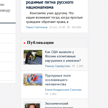
родимые пятна русского
цию
национализма
поводу
Константин учил другому. Что
нация возникает тогда, когда простые
граждане обретают права, в
Павел Святенков
23 сен, 14:48
343 806
Публикации
Как США вызвали у
Японии когнитивные
нарушения и амнезию?
Рамиль Гарифуллин
1 263
Пурпурные поля
осоловевшего
человечества
Елена Кондратьева-Сальгеро
4 854
Экономический
терроризм против