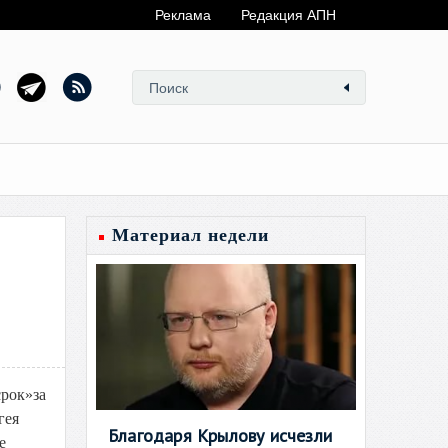
Реклама
Редакция АПН
Материал недели
срок»за
гея
Благодаря Крылову исчезли
е