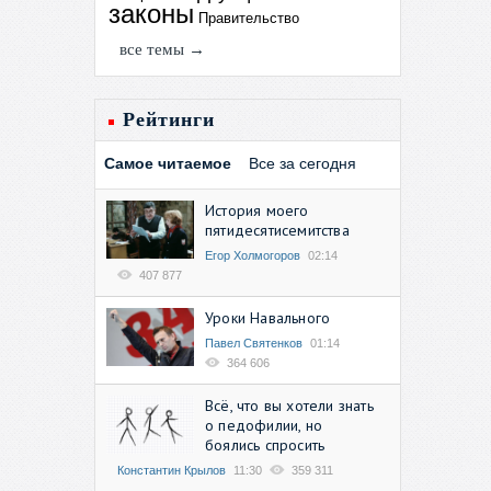
законы
Правительство
все темы →
Рейтинги
Самое читаемое
Все за сегодня
История моего
пятидесятисемитства
Егор Холмогоров
02:14
407 877
Уроки Навального
Павел Святенков
01:14
364 606
Всё, что вы хотели знать
о педофилии, но
боялись спросить
Константин Крылов
11:30
359 311