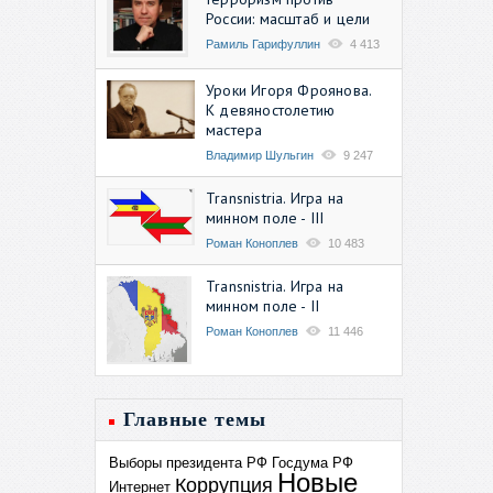
России: масштаб и цели
Рамиль Гарифуллин
4 413
Уроки Игоря Фроянова.
К девяностолетию
мастера
Владимир Шульгин
9 247
Transnistria. Игра на
минном поле - III
Роман Коноплев
10 483
Transnistria. Игра на
минном поле - II
Роман Коноплев
11 446
Главные темы
Выборы президента РФ
Госдума РФ
Новые
Коррупция
Интернет