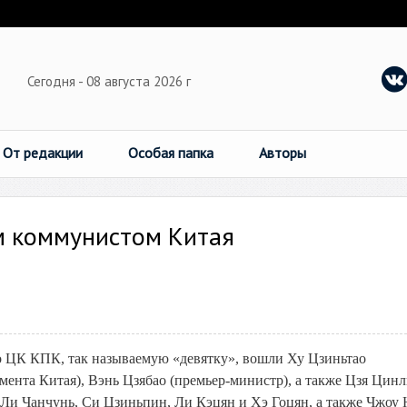
Сегодня - 08 августа 2026 г
От редакции
Особая папка
Авторы
м коммунистом Китая
 ЦК КПК, так называемую «девятку», вошли Ху Цзиньтао
мента Китая), Вэнь Цзябао (премьер-министр), а также Цзя Цин
 Ли Чанчунь, Си Цзиньпин, Ли Кэцян и Хэ Гоцян, а также Чжоу