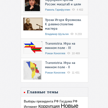
России: масштаб и цели
Рамиль Гарифуллин
4 402
Уроки Игоря Фроянова.
К девяностолетию
мастера
Владимир Шульгин
9 233
Transnistria. Игра на
минном поле - III
Роман Коноплев
10 469
Transnistria. Игра на
минном поле - II
Роман Коноплев
11 431
Главные темы
Выборы президента РФ
Госдума РФ
Новые
Коррупция
Интернет