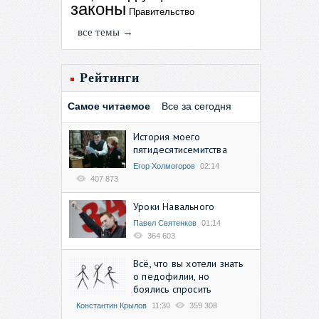
законы
Правительство
все темы →
Рейтинги
Самое читаемое
Все за сегодня
История моего
пятидесятисемитства
Егор Холмогоров
02:14
407 873
Уроки Навального
Павел Святенков
01:14
364 603
Всё, что вы хотели знать
о педофилии, но
боялись спросить
Константин Крылов
11:30
359 308