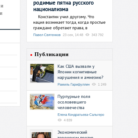
родимые пятна русского
 и
национализма
ни
Константин учил другому. Что
нация возникает тогда, когда простые
граждане обретают права, в
Павел Святенков
23 сен, 14:48
343 792
Публикации
Как США вызвали у
Японии когнитивные
нарушения и амнезию?
Рамиль Гарифуллин
1 249
Пурпурные поля
осоловевшего
человечества
Елена Кондратьева-Сальгеро
4 839
Экономический
терроризм против