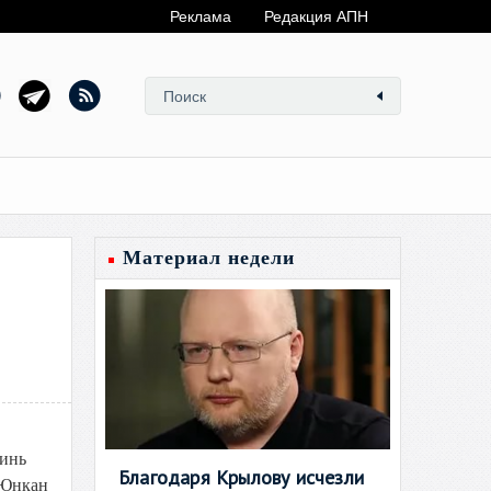
Реклама
Редакция АПН
Материал недели
линь
Благодаря Крылову исчезли
 Юнкан