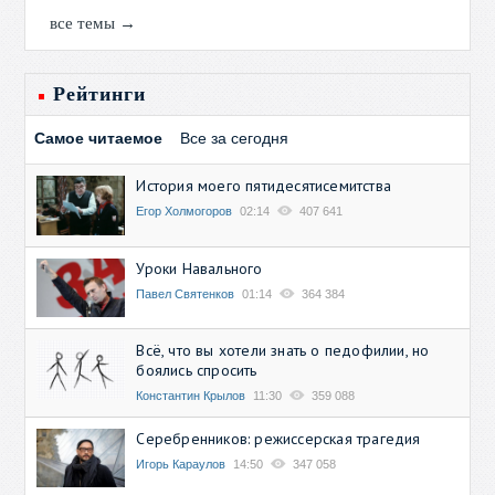
все темы →
Рейтинги
Самое читаемое
Все за сегодня
История моего пятидесятисемитства
Егор Холмогоров
02:14
407 641
Уроки Навального
Павел Святенков
01:14
364 384
Всё, что вы хотели знать о педофилии, но
боялись спросить
Константин Крылов
11:30
359 088
Серебренников: режиссерская трагедия
Игорь Караулов
14:50
347 058