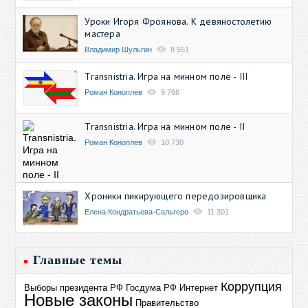
Уроки Игоря Фроянова. К девяностолетию
мастера
Владимир Шульгин
8 551
Transnistria. Игра на минном поле - III
Роман Коноплев
9 766
Transnistria. Игра на минном поле - II
Роман Коноплев
10 730
Хроники пикирующего передозировщика
Елена Кондратьева-Сальгеро
11 301
Главные темы
Коррупция
Выборы президента РФ
Госдума РФ
Интернет
Новые законы
Правительство