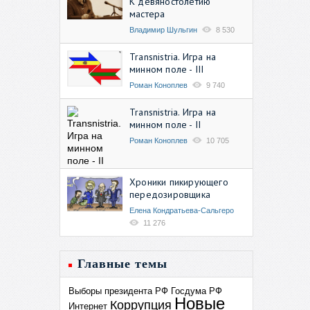
К девяностолетию
мастера
Владимир Шульгин
8 530
Transnistria. Игра на
минном поле - III
Роман Коноплев
9 740
Transnistria. Игра на
минном поле - II
Роман Коноплев
10 705
Хроники пикирующего
передозировщика
Елена Кондратьева-Сальгеро
11 276
Главные темы
Выборы президента РФ
Госдума РФ
Новые
Коррупция
Интернет