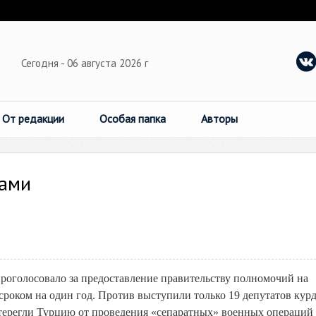
Сегодня - 06 августа 2026 г
От редакции
Особая папка
Авторы
дами
роголосовало за предоставление правительству полномочий на
роком на один год. Против выступили только 19 депутатов кур
ерегли Турцию от проведения «сепаратных» военных операций