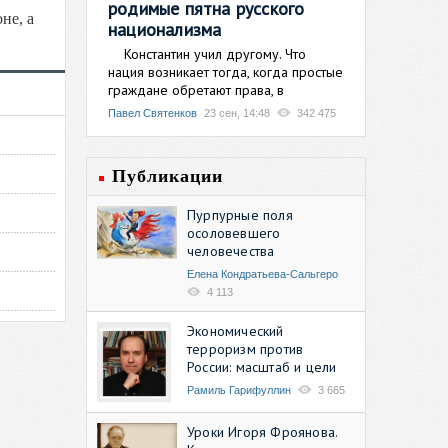
родимые пятна русского
не, а
национализма
Константин учил другому. Что
нация возникает тогда, когда простые
граждане обретают права, в
Павел Святенков
23 сен, 14:48
342 475
Публикации
Пурпурные поля
осоловевшего
человечества
Елена Кондратьева-Сальгеро
4 113
Экономический
терроризм против
России: масштаб и цели
Рамиль Гарифуллин
3 665
Уроки Игоря Фроянова.