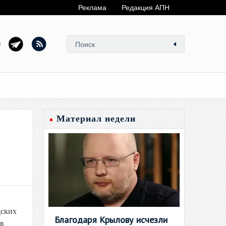
Реклама
Редакция АПН
Материал недели
дских
Благодаря Крылову исчезли
 в