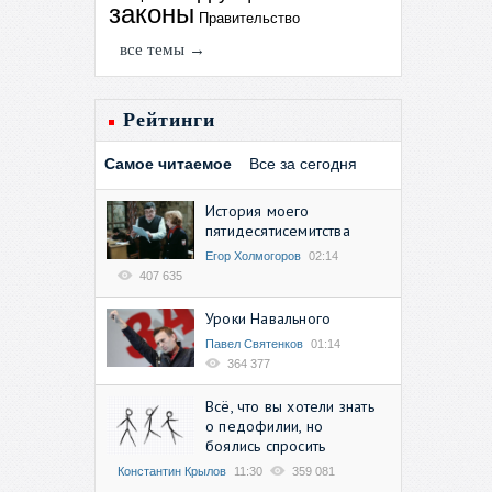
законы
Правительство
все темы →
Рейтинги
Самое читаемое
Все за сегодня
История моего
пятидесятисемитства
Егор Холмогоров
02:14
407 635
Уроки Навального
Павел Святенков
01:14
364 377
Всё, что вы хотели знать
о педофилии, но
боялись спросить
Константин Крылов
11:30
359 081