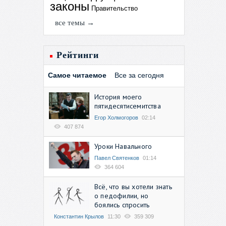
законы
Правительство
все темы →
Рейтинги
Самое читаемое
Все за сегодня
История моего
пятидесятисемитства
Егор Холмогоров
02:14
407 874
Уроки Навального
Павел Святенков
01:14
364 604
Всё, что вы хотели знать
о педофилии, но
боялись спросить
Константин Крылов
11:30
359 309