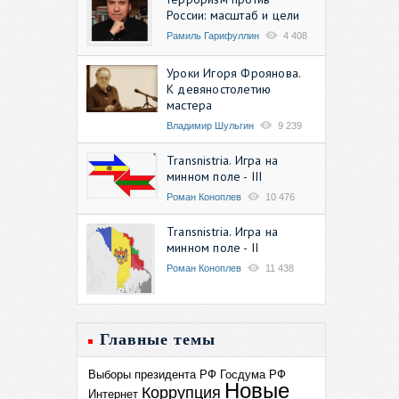
России: масштаб и цели
Рамиль Гарифуллин
4 408
Уроки Игоря Фроянова.
К девяностолетию
мастера
Владимир Шульгин
9 239
Transnistria. Игра на
минном поле - III
Роман Коноплев
10 476
Transnistria. Игра на
минном поле - II
Роман Коноплев
11 438
Главные темы
Выборы президента РФ
Госдума РФ
Новые
Коррупция
Интернет