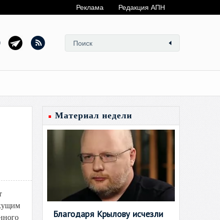
Реклама
Редакция АПН
Материал недели
т
екущим
Благодаря Крылову исчезли
енного