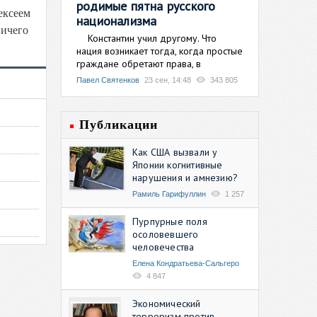
родимые пятна русского
ексеем
национализма
ничего
Константин учил другому. Что
нация возникает тогда, когда простые
граждане обретают права, в
Павел Святенков
23 сен, 14:48
343 805
Публикации
Как США вызвали у
Японии когнитивные
нарушения и амнезию?
Рамиль Гарифуллин
1 257
Пурпурные поля
осоловевшего
человечества
Елена Кондратьева-Сальгеро
4 847
Экономический
терроризм против