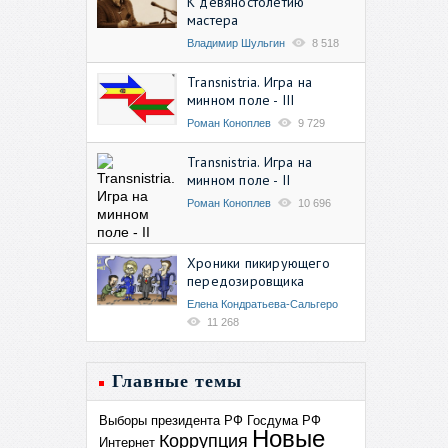
К девяностолетию
мастера
Владимир Шульгин
8 518
Transnistria. Игра на
минном поле - III
Роман Коноплев
9 729
Transnistria. Игра на
минном поле - II
Роман Коноплев
10 696
Хроники пикирующего
передозировщика
Елена Кондратьева-Сальгеро
11 268
Главные темы
Выборы президента РФ
Госдума РФ
Новые
Коррупция
Интернет