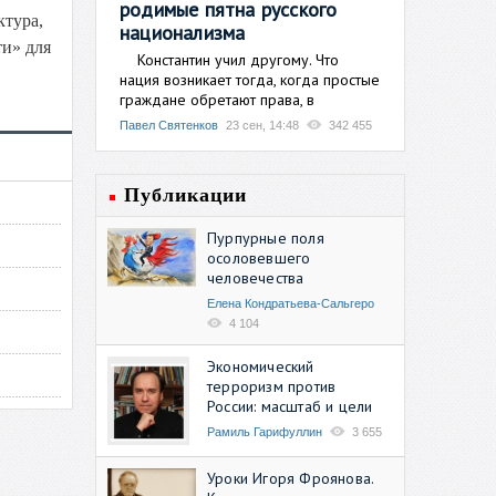
родимые пятна русского
ктура,
национализма
ти» для
Константин учил другому. Что
нация возникает тогда, когда простые
граждане обретают права, в
Павел Святенков
23 сен, 14:48
342 455
Публикации
Пурпурные поля
осоловевшего
человечества
Елена Кондратьева-Сальгеро
4 104
Экономический
терроризм против
России: масштаб и цели
Рамиль Гарифуллин
3 655
Уроки Игоря Фроянова.