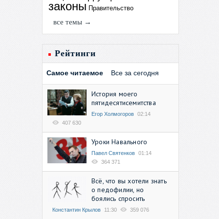
законы
Правительство
все темы →
Рейтинги
Самое читаемое
Все за сегодня
История моего
пятидесятисемитства
Егор Холмогоров
02:14
407 630
Уроки Навального
Павел Святенков
01:14
364 371
Всё, что вы хотели знать
о педофилии, но
боялись спросить
Константин Крылов
11:30
359 076