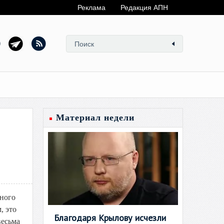
Реклама
Редакция АПН
Материал недели
нного
, это
Благодаря Крылову исчезли
весьма