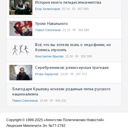
История моего пятидесятисемитства
Егор Холмогоров
02:14
407 969
Уроки Навального
Павел Святенков
01:14
364 688
Всё, что вы хотели знать о педофилии, но
боялись спросить
Константин Крылов
11:30
359 398
Серебренников: режиссерская трагедия
Игорь Караулов
14:50
347 372
Благодаря Крылову исчезли родимые пятна русского
национализма
Павел Святенков
14:48
344 232
Copyright © 1999-2025 «Агентство Политических Новостей»
Лицензия Минпечати Эл. №77-2792