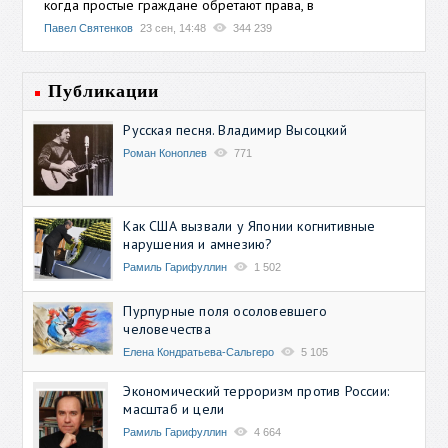
когда простые граждане обретают права, в
Павел Святенков
23 сен, 14:48
344 239
Публикации
Русская песня. Владимир Высоцкий
Роман Коноплев
771
Как США вызвали у Японии когнитивные
нарушения и амнезию?
Рамиль Гарифуллин
1 502
Пурпурные поля осоловевшего
человечества
Елена Кондратьева-Сальгеро
5 105
Экономический терроризм против России:
масштаб и цели
Рамиль Гарифуллин
4 664