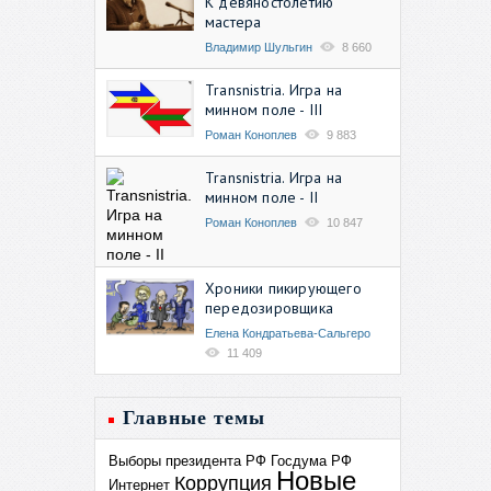
К девяностолетию
мастера
Владимир Шульгин
8 660
Transnistria. Игра на
минном поле - III
Роман Коноплев
9 883
Transnistria. Игра на
минном поле - II
Роман Коноплев
10 847
Хроники пикирующего
передозировщика
Елена Кондратьева-Сальгеро
11 409
Главные темы
Выборы президента РФ
Госдума РФ
Новые
Коррупция
Интернет