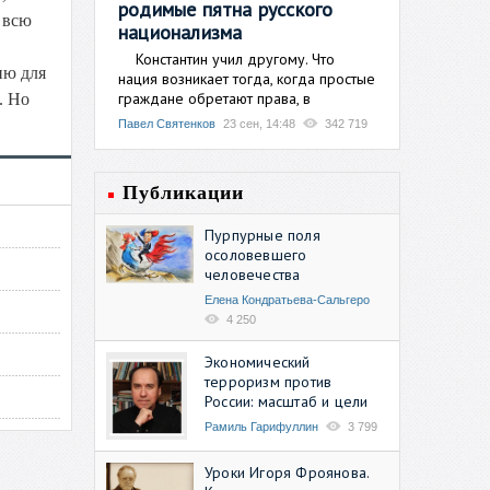
родимые пятна русского
 всю
национализма
Константин учил другому. Что
ию для
нация возникает тогда, когда простые
граждане обретают права, в
. Но
Павел Святенков
23 сен, 14:48
342 719
Публикации
Пурпурные поля
осоловевшего
человечества
Елена Кондратьева-Сальгеро
4 250
Экономический
терроризм против
России: масштаб и цели
Рамиль Гарифуллин
3 799
Уроки Игоря Фроянова.