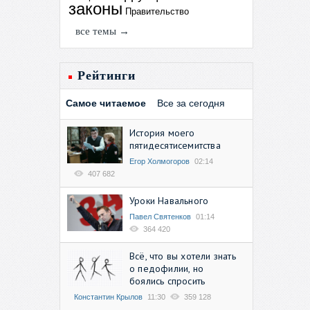
законы
Правительство
все темы →
Рейтинги
Самое читаемое
Все за сегодня
История моего
пятидесятисемитства
Егор Холмогоров
02:14
407 682
Уроки Навального
Павел Святенков
01:14
364 420
Всё, что вы хотели знать
о педофилии, но
боялись спросить
Константин Крылов
11:30
359 128