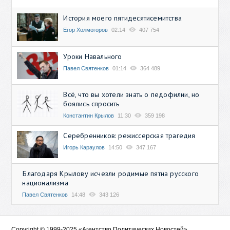
История моего пятидесятисемитства
Егор Холмогоров
02:14
407 754
Уроки Навального
Павел Святенков
01:14
364 489
Всё, что вы хотели знать о педофилии, но
боялись спросить
Константин Крылов
11:30
359 198
Серебренников: режиссерская трагедия
Игорь Караулов
14:50
347 167
Благодаря Крылову исчезли родимые пятна русского
национализма
Павел Святенков
14:48
343 126
Copyright © 1999-2025 «Агентство Политических Новостей»