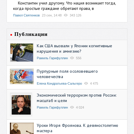
Константин учил другому. Что нация возникает тогда,
когда простые граждане обретают права, в
Павел Святенков
23 сен, 14:48
343 126
Публикации
Как США вызвали у Японии когнитивные
нарушения и амнезию?
Рамиль Гарифуллин
556
Пурпурные поля осоловевшего
человечества
Елена Кондратьева-Сальгеро
4 475
Экономический терроризм против России:
масштаб и цели
Рамиль Гарифуллин
4 024
Уроки Игоря Фроянова. К девяностолетию
мастера