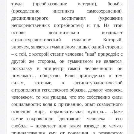
труда (преобразование материи), борьбы
(преодоление инстинкта самосохранения),
дисциплинарного воспитания (укрощение
непосредственных потребностей) и т.д. На этой
основе действительно возникает
антинатуралистический гуманизм. Который,
впрочем, является гуманизмом лишь с одной стороны
– с той, с которой ставит человека "над" природой; с
другой же стороны, он гуманизмом не является,
поскольку в эпицентр самой человечности он
помещает… общество. Если приглядеться к тем
силам, которые, в антинатуралистической
антропологии гегелевского образца, делают человека
человеком, то мы увидим, что это собственно силы
социальности: воля к признанию, опыт совместного
освоения мира, образовательная муштра… Даже
самое сокровенное "достояние" человека – его
свобода – предстает при таком взгляде не чем-то
принадлежащим ему от рождения, а результатом