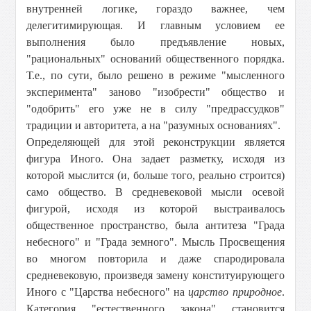
внутренней логике, гораздо важнее, чем
делегитимирующая. И главным условием ее
выполнения было предъявление новых,
"рациональных" оснований общественного порядка.
Т.е., по сути, было решено в режиме "мысленного
эксперимента" заново "изобрести" общество и
"одобрить" его уже не в силу "предрассудков"
традиции и авторитета, а на "разумных основаниях".
Определяющей для этой реконструкции является
фигура Иного. Она задает разметку, исходя из
которой мыслится (и, больше того, реально строится)
само общество. В средневековой мысли осевой
фигурой, исходя из которой выстраивалось
общественное пространство, была антитеза "Града
небесного" и "Града земного". Мысль Просвещения
во многом повторила и даже спародировала
средневековую, произведя замену конституирующего
Иного с "Царства небесного" на
царство природное
.
Категория "естественного закона" становится