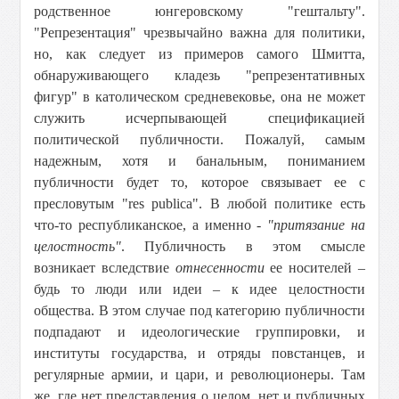
родственное юнгеровскому "гештальту".
"Репрезентация" чрезвычайно важна для политики,
но, как следует из примеров самого Шмитта,
обнаруживающего кладезь "репрезентативных
фигур" в католическом средневековье, она не может
служить исчерпывающей спецификацией
политической публичности. Пожалуй, самым
надежным, хотя и банальным, пониманием
публичности будет то, которое связывает ее с
пресловутым "res publica". В любой политике есть
что-то республиканское, а именно -
"притязание на
целостность"
. Публичность в этом смысле
возникает вследствие
отнесенности
ее носителей –
будь то люди или идеи – к идее целостности
общества. В этом случае под категорию публичности
подпадают и идеологические группировки, и
институты государства, и отряды повстанцев, и
регулярные армии, и цари, и революционеры. Там
же, где нет представления о целом, нет и публичных