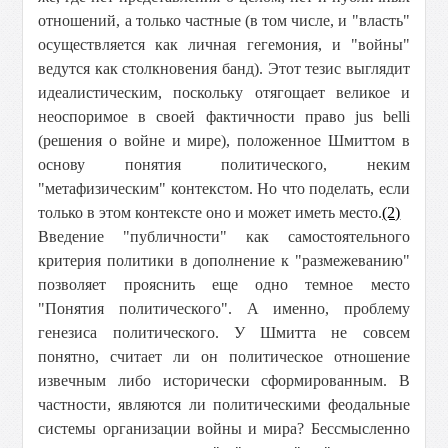
отношений, а только частные (в том числе, и "власть"
осуществляется как личная гегемония, и "войны"
ведутся как столкновения банд). Этот тезис выглядит
идеалистическим, поскольку отягощает великое и
неоспоримое в своей фактичности право jus belli
(решения о войне и мире), положенное Шмиттом в
основу понятия политического, неким
"метафизическим" контекстом. Но что поделать, если
только в этом контексте оно и может иметь место.
(2)
Введение "публичности" как самостоятельного
критерия политики в дополнение к "размежеванию"
позволяет прояснить еще одно темное место
"Понятия политического". А именно, проблему
генезиса политического. У Шмитта не совсем
понятно, считает ли он политическое отношение
извечным либо исторически сформированным. В
частности, являются ли политическими феодальные
системы организации войны и мира? Бессмысленно