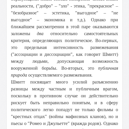
реальности, ("добро" – "зло" - этика, "прекрасное" –
"безобразное" – эстетика, "выгодное" – "не
выгодное" – экономика и т.д.). Однако при
ближайшем рассмотрении в этой паре оказываются
заложены
два
относительно самостоятельных
критерия, определяющих политическое. Во-первых,
это предельная интенсивность размежевания
("ассоциации и диссоциации", как говорит Шмитт)
между людьми, допускающая возможность
вооруженной борьбы. Во-вторых, это
публичная
природа
осуществляемого размежевания.
Шмитт посвящает много усилий разъяснению
разницы между частным и публичным врагом,
поскольку в противном случае он действительно
рискует быть неправильно понятым, и в сферу
политического легко попадут не только фильмы о
"крестных отцах" (войны мафиозных кланов), но и
пьесы о "Ромео и Джульетте" (вражда родов). Однако