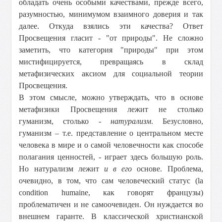
обладать очень особыми качествами, прежде всего,
разумностью, минимумом взаимного доверия и так
далее. Откуда взялись эти качества? Ответ
Просвещения гласит - "от природы". Не сложно
заметить, что категория "природы" при этом
мистифицируется, превращаясь в склад
метафизических аксиом для социальной теории
Просвещения.
В этом смысле, можно утверждать, что в основе
метафизики Просвещения лежит не столько
гуманизм, столько -
натурализм
. Безусловно,
гуманизм – т.е. представление о центральном месте
человека в мире и о самой человечности как способе
полагания ценностей, - играет здесь большую роль.
Но натурализм лежит
и в его
основе. Проблема,
очевидно, в том, что сам человеческий статус (la
condition humaine, как говорят французы)
проблематичен и не самоочевиден. Он нуждается во
внешнем гаранте. В классической христианской