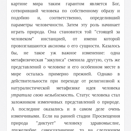
картине мира таким гарантом является Бог,
сотворивший человека по собственному образу и
подобию и, соответственно, определивший
параметры человечности. Затем эту роль начинает
играть природа. Она становится той "стоящей за
человеком" инстанцией, от имени которой
провозглашаются аксиомы о его сущности. Казалось
бы, не такое уж важное изменение: одна
метафизическая "закулиса" сменила другую, суть же
представлений о человеке и его особенном месте в
мире осталась примерно прежней. Однако в
действительности при переходе от религиозной к
натуралистической метафизике идея человека
утратила свою незыблемость
. Статус человека стал
заложником изменчивых представлений о природе.
А последние оказались и в самом деле очень
изменчивыми. Если на ранней стадии Просвещения
природа "диктует" человеку здравомыслие,
дружелюбие, самосохранение, то на следующем