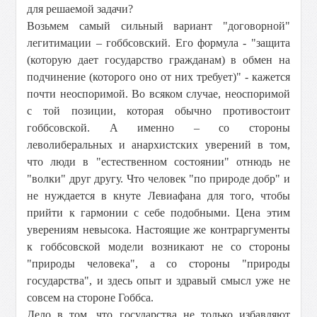
для решаемой задачи?
Возьмем самый сильный вариант "договорной"
легитимации – гоббсовский. Его формула - "защита
(которую дает государство гражданам) в обмен на
подчинение (которого оно от них требует)" - кажется
почти неоспоримой. Во всяком случае, неоспоримой
с той позиции, которая обычно противостоит
гоббсовской. А именно – со стороны
леволиберальных и анархистских уверений в том,
что люди в "естественном состоянии" отнюдь не
"волки" друг другу. Что человек "по природе добр" и
не нуждается в кнуте Левиафана для того, чтобы
прийти к гармонии с себе подобными. Цена этим
уверениям невысока. Настоящие же контраргументы
к гоббсовской модели возникают не со стороны
"природы человека", а со стороны "природы
государства", и здесь опыт и здравый смысл уже не
совсем на стороне Гоббса.
Дело в том, что государства не только избавляют