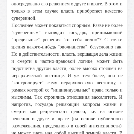
опосредовано его решением о друге и враге. В этом и
только в этом случае власть приобретает качество
суверенной.
Последнее может показаться спорным. Разве не более
"суверенным" выглядит государь, принимающий
"предельные" решения "от себя лично"? С точки
зрения какого-нибудь "эволианства", безусловно так.
Но в действительности, власть, вершащая дела жизни
и смерти в частно-правовой логике, может быть
подотчетна другой власти, более высоко стоящей на
иерархической лестнице. И уж тем более, она не
"контролирует" саму иерархическую лестницу, в
рамках которой ее "индивидуальные" права только и
мыслимы. Так строились отношения вассалитета. И
напротив, государь решающий вопросы жизни и
смерти как репрезентант целого, т.е. на основе
решения о друге и враге (на основе публичного
размежевания, предельного в своей интенсивности),
не может знать над собой высшей земной власти. В