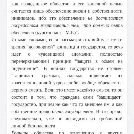
как гражданское общество и его конечной целью
считается лишь обеспечение жизни и собственности
индивидов, ибо это обеспечение
не достигается
посредством жертвования тем, что должно быть
обеспечено
(курсив наш – М.Р.)".
Иными словами, если рассматривать войну с точки
зрения "договорной" концепции государства, то речь
идет о чудовищной аномалии, полностью
перечеркивающей принцип "защита в обмен на
подчинение". В войнах государство не столько
"защищает" граждан, сколько подвергает их
качественно новой угрозе либо вообще обрекает на
верную смерть. Если это имеет какой-то смысл, то он
состоит в том, что граждане сами "защищают"
государство, причем не как что-то внешнее им, а как
собственное право
быть государством
. И это право,
следовательно, уже не выводимо из требований
личной безопасности.
Граница
общества по отношению к другим