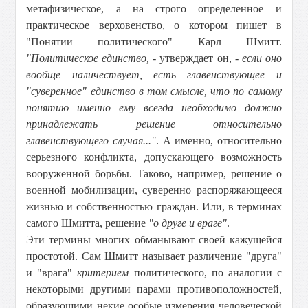
метафизическое, а на строго определенное и
практическое верховенство, о котором пишет в
"Понятии политического" Карл Шмитт.
"Политическое единство,
- утверждает он, -
если оно
вообще наличествует, есть главенствующее и
"суверенное" единство в том смысле, что по самому
понятию именно ему всегда необходимо должно
принадлежать решение относительно
главенствующего случая..."
. А именно, относительно
серьезного конфликта, допускающего возможность
вооруженной борьбы. Таково, например, решение о
военной мобилизации, суверенно распоряжающееся
жизнью и собственностью граждан. Или, в терминах
самого Шмитта, решение
"о друге и враге"
.
Эти термины многих обманывают своей кажущейся
простотой. Сам Шмитт называет различение "друга"
и "врага"
критерием
политического, по аналогии с
некоторыми другими парами противоположностей,
образующими некие особые измерения человеческой