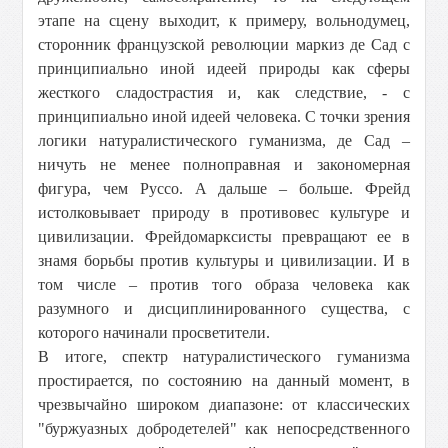
этапе на сцену выходит, к примеру, вольнодумец,
сторонник французской революции маркиз де Сад с
принципиально иной идеей природы как сферы
жесткого сладострастия и, как следствие, - с
принципиально иной идеей человека. С точки зрения
логики натуралистического гуманизма, де Сад –
ничуть не менее полноправная и закономерная
фигура, чем Руссо. А дальше – больше. Фрейд
истолковывает природу в противовес культуре и
цивилизации. Фрейдомарксисты превращают ее в
знамя борьбы против культуры и цивилизации. И в
том числе – против того образа человека как
разумного и дисциплинированного существа, с
которого начинали просветители.
В итоге, спектр натуралистического гуманизма
простирается, по состоянию на данный момент, в
чрезвычайно широком диапазоне: от классических
"буржуазных добродетелей" как непосредственного