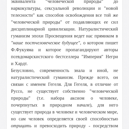
эквивалента "человеческой природы" до
наркокультуры, сексуальной революции и "новой
телесности" как способов освобождения все той же
"человеческой природы" от подавляющих ее сил
дисциплинарной цивилизации. Натуралистический
гуманизм эпохи Просвещения ведет нас прямиком в
"наше постчеловеческое будущее"
, о котором пишет
Ф.Фукуяма и которое пропагандируют авторы
псевдомарскистского бестселлера "Империя" Негри
и Хардт.
Безусловно, современность знала и иной, не
натуралистический гуманизм. Прежде всего, он
связан с именем Гегеля. Для Гегеля, в отличие от
Руссо, не существует собственно "человеческой
природы" (т.е. набора аксиом о человеке,
почерпнутых в природном начале), для него
существует природа в человеке и человеческом мире,
но сам человек определяется своей способностью
отрицать
и превосходить природу - посредством