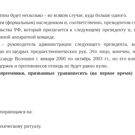
на будет несколько – во всяком случае, куда больше одного.
м (формальным) наследником и, соответственно, президентом с
льства РФ, который прилагается к следующему президенту и, 
ивной аппаратной команде.
– руководитель администрации следующего президента, к
о из щедрых предшественнических рук. Это лицо, конечно, н
ксандр Волошин с января 2000 по октябрь 2003 гг., но его вл
ержек и противовесов отнюдь не будет равно нулю.
бпреемники, призванные уравновесить (на первое время) 
опирающаяся на:
рхическому ритуалу.