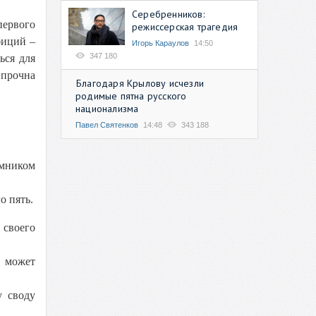
Серебренников:
первого
режиссерская трагедия
биций –
Игорь Караулов
14:50
347 180
ься для
 прочна
Благодаря Крылову исчезли
родимые пятна русского
национализма
Павел Святенков
14:48
343 188
емником
о пять.
своего
е может
у своду