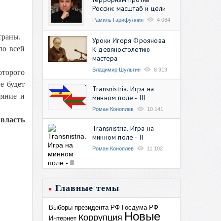
России: масштаб и цели
Рамиль Гарифуллин
4 064
траны.
Уроки Игоря Фроянова.
по всей
К девяностолетию
мастера
Владимир Шульгин
8 919
оторого
е будет
Transnistria. Игра на
ияние и
минном поле - III
Роман Коноплев
10 141
власть
Transnistria. Игра на
минном поле - II
Роман Коноплев
11 102
Главные темы
Выборы президента РФ
Госдума РФ
Новые
Коррупция
Интернет