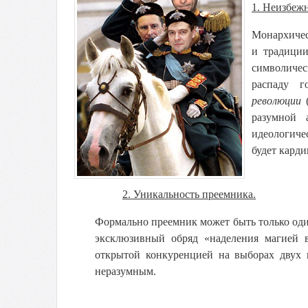
1. Неизбеж
Монархичес
и традиции
символичес
распаду г
революции
(
разумной 
идеологиче
будет карди
2. Уникальность преемника.
Формально преемник может быть только оди
эксклюзивный обряд «наделения магией 
открытой конкуренцией на выборах двух и
неразумным.