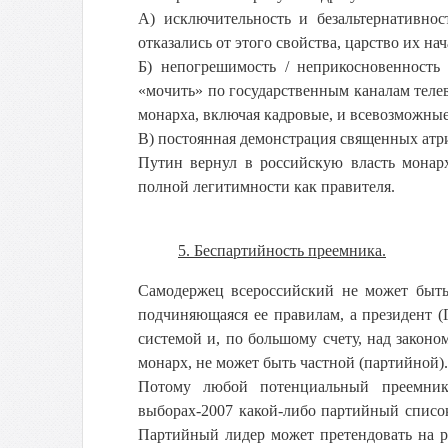
А) исключительность и безальтернативнос
отказались от этого свойства, царство их на
Б) непогрешимость / неприкосновенность
«мочить» по государственным каналам теле
монарха, включая кадровые, и всевозможные 
В) постоянная демонстрация священных атр
Путин вернул в российскую власть монар
полной легитимности как правителя.
5. Беспартийность преемника.
Самодержец всероссийский не может быть
подчиняющаяся ее правилам, а президент (
системой и, по большому счету, над законо
монарх, не может быть частной (партийной).
Потому любой потенциальный преемник 
выборах-2007 какой-либо партийный список
Партийный лидер может претендовать на р