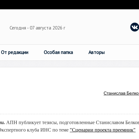
Сегодня - 07 августа 2026 г
От редакции
Особая папка
Авторы
Станислав Белко
ии.
АПН публикует тезисы, подготовленные Станиславом Белко
Экспертного клуба ИНС по теме
"Сценарии проекта преемник"