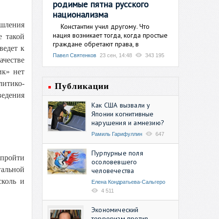
родимые пятна русского
национализма
ышления
Константин учил другому. Что
нация возникает тогда, когда простые
е такой
граждане обретают права, в
ведет к
Павел Святенков
23 сен, 14:48
343 195
честве
ик» нет
итико-
Публикации
ведения
Как США вызвали у
Японии когнитивные
нарушения и амнезию?
Рамиль Гарифуллин
647
Пурпурные поля
 пройти
осоловевшего
гальной
человечества
сколь и
Елена Кондратьева-Сальгеро
4 511
Экономический
терроризм против