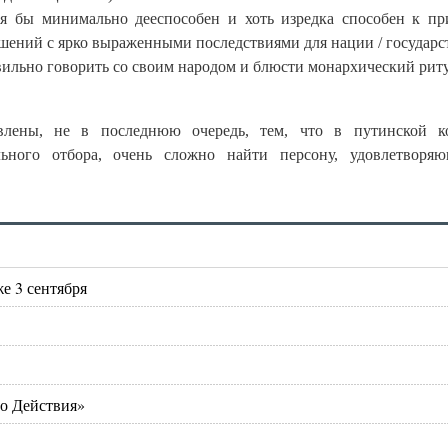
тя бы минимально дееспособен и хоть изредка способен к п
шений с ярко выраженными последствиями для нации / государс
вильно говорить со своим народом и блюсти монархический риту
влены, не в последнюю очередь, тем, что в путинской ко
ьного отбора, очень сложно найти персону, удовлетворя
е 3 сентября
го Действия»