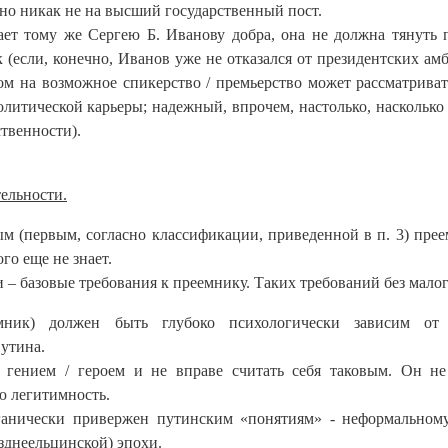
но никак не на высший государственный пост.
ает тому же Сергею Б. Иванову добра, она не должна тянуть 
(если, конечно, Иванов уже не отказался от президентских ам
ом на возможное спикерство / премьерство может рассматриват
литической карьеры; надежный, впрочем, настолько, насколько
твенности).
тельности.
ым (первым, согласно классификации, приведенной в п. 3) пре
го еще не знает.
 базовые требования к преемнику. Таких требований без малог
мник) должен быть глубоко психологически зависим от 
утина.
 гением / героем и не вправе считать себя таковым. Он н
ю легитимность.
ганически привержен путинским «понятиям» - неформальном
зднеельцинской) эпохи.