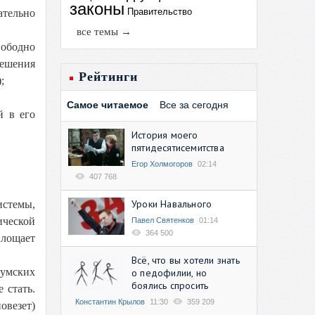
законы
Правительство
ательно
все темы →
вободно
решения
Рейтинги
;
Самое читаемое
Все за сегодня
й в его
История моего
пятидесятисемитства
Егор Холмогоров
02:14
407 768
Уроки Навального
истемы,
ической
Павел Святенков
01:14
364 500
площает
Всё, что вы хотели знать
умских
о педофилии, но
боялись спросить
 стать.
Константин Крылов
11:30
359 209
овезет)