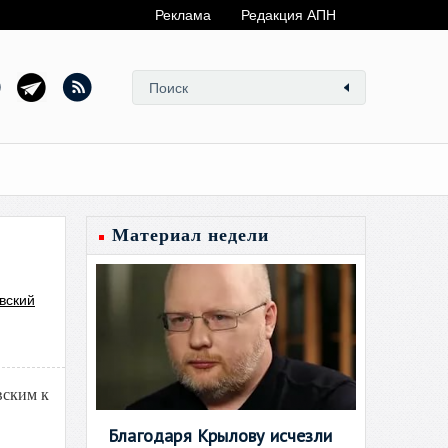
Реклама
Редакция АПН
Материал недели
вский
вским к
Благодаря Крылову исчезли