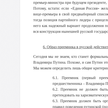
премьер-министра при будущем президенте, 
Потому, кстати: если «Единая Россия» жел
вице-премьера в свой предвыборный список 
тогда позиция партийного лидера с прицел
него как надежный вариант продолжения по
вся конструкция нынешней русской государс
6. Образ преемника в русской действи
Сегодня мы не знаем, кто станет формальн
Владимира Путина. Похоже, и сам Путин это
Мы можем определить лишь общие критерии –
6.1. Преемник (первый прее
предшественника – Владимира П
6.2. Преемник не должен быть
претендовать на харизматическу
6.3. Преемник должен быть ор
правил поведения путинской (по