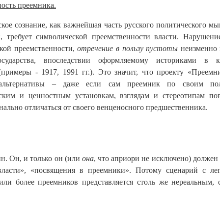
ность преемника.
кое сознание, как важнейшая часть русского политического м
, требует символической преемственности власти. Нарушени
кой преемственности,
отречение в пользу пустоты
неизменно 
осударства, впоследствии оформляемому историками в ка
примеры - 1917, 1991 гг.). Это значит, что проекту «Преемн
альтернативы – даже если сам преемник по своим пол
ским и ценностным установкам, взглядам и стереотипам по
нально отличаться от своего венценосного предшественника.
н. Он, и только он (или
она
, что априори не исключено) должен
власти», «посвящения в преемники». Потому сценарий с ле
ли более преемников представляется столь же нереальным, 