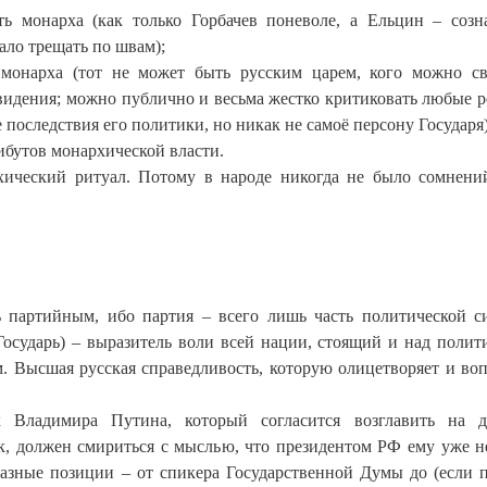
ть монарха (как только Горбачев поневоле, а Ельцин – созн
чало трещать по швам);
 монарха (тот не может быть русским царем, кого можно с
видения; можно публично и весьма жестко критиковать любые 
последствия его политики, но никак не самоё персону Государя)
ибутов монархической власти.
хический ритуал. Потому в народе никогда не было сомнени
 партийным, ибо партия – всего лишь часть политической с
Государь) – выразитель воли всей нации, стоящий и над полит
м. Высшая русская справедливость, которую олицетворяет и во
Владимира Путина, который согласится возглавить на д
, должен смириться с мыслью, что президентом РФ ему уже не
азные позиции – от спикера Государственной Думы до (если п