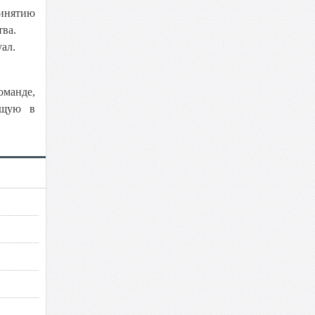
ринятию
тва.
ал.
манде,
ющую в