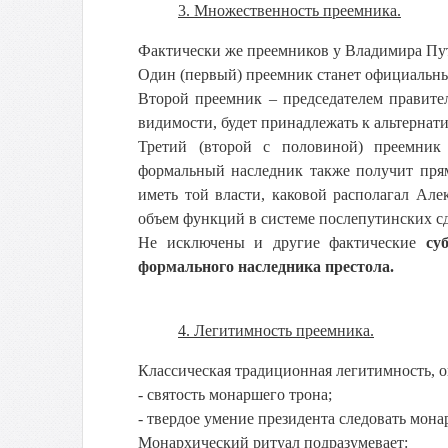
3. Множественность преемника.
Фактически же преемников у Владимира Пути
Один (первый) преемник станет официальны
Второй преемник – председателем правите
видимости, будет принадлежать к альтернат
Третий (второй с половиной) преемник 
формальный наследник также получит прям
иметь той власти, каковой располагал Але
объем функций в системе послепутинских сд
Не исключены и другие фактические
су
формального наследника престола.
4. Легитимность преемника.
Классическая традиционная легитимность, 
- святость монаршего трона;
- твердое умение президента следовать мона
Монархический ритуал подразумевает: