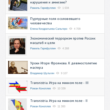
нарушения и амнезию?
Рамиль Гарифуллин
1 034
Пурпурные поля осоловевшего
человечества
Елена Кондратьева-Сальгеро
4 709
Экономический терроризм против России:
масштаб и цели
Рамиль Гарифуллин
4 268
Уроки Игоря Фроянова. К девяностолетию
мастера
Владимир Шульгин
9 107
Transnistria. Игра на минном поле - III
Роман Коноплев
10 339
Transnistria. Игра на минном поле - II
Роман Коноплев
11 300