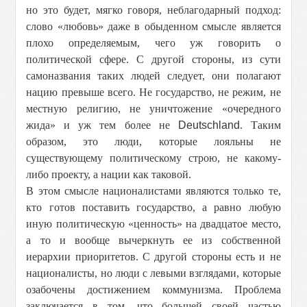
но это будет, мягко говоря, неблагодарный подход:
слово «любовь» даже в обыденном смысле является
плохо определяемым, чего уж говорить о
политической сфере. С другой стороны, из сути
самоназвания таких людей следует, они полагают
нацию превыше всего. Не государство, не режим, не
местную религию, не уничтожение «очередного
жида» и уж тем более не
Deutschland
. Таким
образом, это люди, которые лояльны не
существующему политическому строю, не какому-
либо проекту, а нации как таковой.
В этом смысле националистами являются только те,
кто готов поставить государство, а равно любую
иную политическую «ценность» на двадцатое место,
а то и вообще вычеркнуть ее из собственной
иерархии приоритетов. С другой стороны есть и не
националисты, но люди с левыми взглядами, которые
озабочены достижением коммунизма. Проблема
заключается в том, что большей своей частью