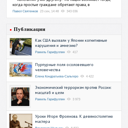
когда простые граждане обретают права, в
Павел Святенков
23 сен, 14:48
343 036
Публикации
Как США вызвали у Японии когнитивные
нарушения и амнезию?
Рамиль Гарифуллин
417
Пурпурные поля осоловевшего
человечества
Елена Кондратьева-Сальгеро
4 422
Экономический терроризм против России:
масштаб и цели
Рамиль Гарифуллин
3 973
Уроки Игоря Фроянова. К девяностолетию
мастера
Владимир Шульгин
8 832