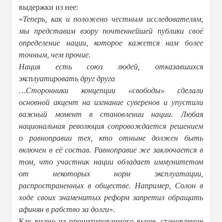
выдержки из нее:
«
Теперь, как и положено честным исследователям,
мы представим взору почтеннейшей публики своё
определение нации, которое кажется нам более
точным, чем прочие.
Нация есть союз людей, отказавшихся
эксплуатировать друг друга
…Сторонники концепции «свободы» сделали
основной акцент на изгнание суверенов и упустили
важный момент в становлении нации. Любая
национальная революция сопровождается решением
о равноправии тех, кто отныне должен быть
включен в её состав. Равноправие же заключается в
том, что участник нации обладает иммунитетом
от некоторых норм эксплуатации,
распространенных в обществе. Например, Солон в
ходе своих знаменитых реформ запретил обращать
афинян в рабство за долги
».
Как видно из процитированного выше, становление