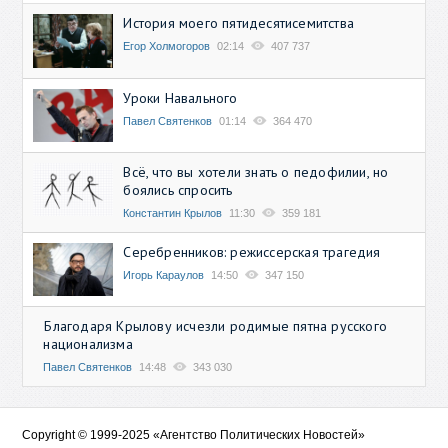
История моего пятидесятисемитства
Егор Холмогоров
02:14
407 737
Уроки Навального
Павел Святенков
01:14
364 470
Всё, что вы хотели знать о педофилии, но
боялись спросить
Константин Крылов
11:30
359 181
Серебренников: режиссерская трагедия
Игорь Караулов
14:50
347 150
Благодаря Крылову исчезли родимые пятна русского
национализма
Павел Святенков
14:48
343 030
Copyright © 1999-2025 «Агентство Политических Новостей»