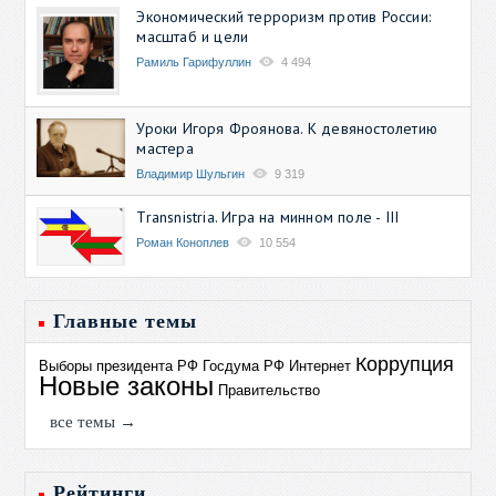
Экономический терроризм против России:
масштаб и цели
Рамиль Гарифуллин
4 494
Уроки Игоря Фроянова. К девяностолетию
мастера
Владимир Шульгин
9 319
Transnistria. Игра на минном поле - III
Роман Коноплев
10 554
Главные темы
Коррупция
Выборы президента РФ
Госдума РФ
Интернет
Новые законы
Правительство
все темы →
Рейтинги