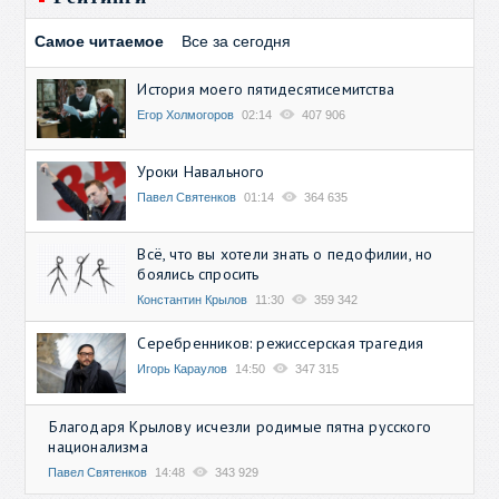
Самое читаемое
Все за сегодня
История моего пятидесятисемитства
Егор Холмогоров
02:14
407 906
Уроки Навального
Павел Святенков
01:14
364 635
Всё, что вы хотели знать о педофилии, но
боялись спросить
Константин Крылов
11:30
359 342
Серебренников: режиссерская трагедия
Игорь Караулов
14:50
347 315
Благодаря Крылову исчезли родимые пятна русского
национализма
Павел Святенков
14:48
343 929