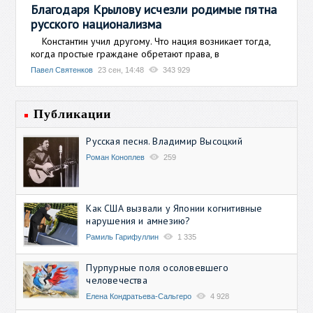
Благодаря Крылову исчезли родимые пятна
русского национализма
Константин учил другому. Что нация возникает тогда,
когда простые граждане обретают права, в
Павел Святенков
23 сен, 14:48
343 929
Публикации
Русская песня. Владимир Высоцкий
Роман Коноплев
259
Как США вызвали у Японии когнитивные
нарушения и амнезию?
Рамиль Гарифуллин
1 335
Пурпурные поля осоловевшего
человечества
Елена Кондратьева-Сальгеро
4 928